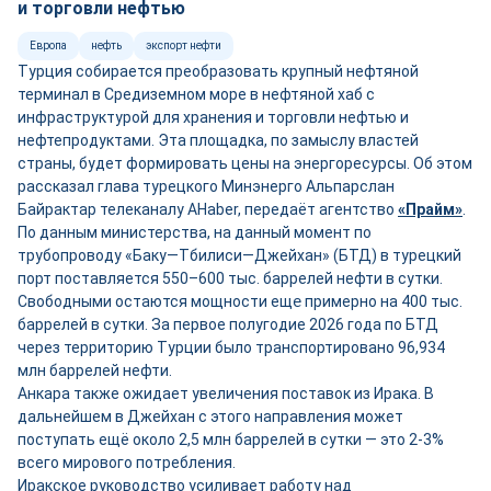
и торговли нефтью
Европа
нефть
экспорт нефти
Турция собирается преобразовать крупный нефтяной
терминал в Средиземном море в нефтяной хаб с
инфраструктурой для хранения и торговли нефтью и
нефтепродуктами. Эта площадка, по замыслу властей
страны, будет формировать цены на энергоресурсы. Об этом
рассказал глава турецкого Минэнерго Альпарслан
Байрактар телеканалу AHaber, передаёт агентство
«Прайм»
.
По данным министерства, на данный момент по
трубопроводу «Баку—Тбилиси—Джейхан» (БТД) в турецкий
порт поставляется 550–600 тыс. баррелей нефти в сутки.
Свободными остаются мощности ещ
е
примерно на 400 тыс.
баррелей в сутки. За первое полугодие 2026 года по БТД
через территорию Турции было транспортировано 96,934
млн баррелей нефти.
Анкара также ожидает увеличения поставок из Ирака. В
дальнейшем в Джейхан с этого направления может
поступать ещё около 2,5 млн баррелей в сутки — это 2-3%
всего мирового потребления.
Иракское руководство усиливает работу над