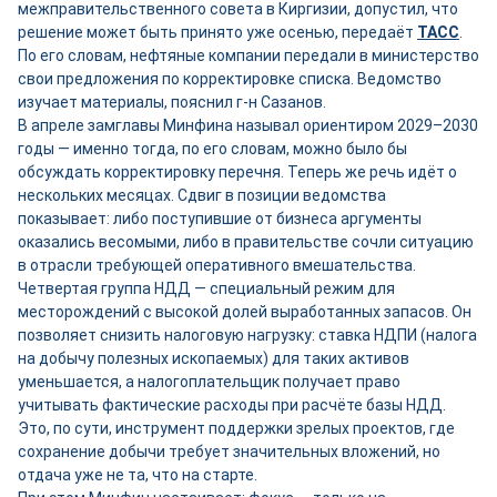
межправительственного совета в Киргизии, допустил, что
решение может быть принято уже осенью, передаёт
ТАСС
.
По его словам, нефтяные компании передали в министерство
свои предложения по корректировке списка. Ведомство
изучает материалы, пояснил г-н Сазанов.
В апреле замглавы Минфина называл ориентиром 2029–2030
годы — именно тогда, по его словам, можно было бы
обсуждать корректировку перечня. Теперь же речь идёт о
нескольких месяцах. Сдвиг в позиции ведомства
показывает: либо поступившие от бизнеса аргументы
оказались весомыми, либо в правительстве сочли ситуацию
в отрасли требующей оперативного вмешательства.
Четвертая группа НДД — специальный режим для
месторождений с высокой долей выработанных запасов. Он
позволяет снизить налоговую нагрузку: ставка НДПИ (налога
на добычу полезных ископаемых) для таких активов
уменьшается, а налогоплательщик получает право
учитывать фактические расходы при расчёте базы НДД.
Это, по сути, инструмент поддержки зрелых проектов, где
сохранение добычи требует значительных вложений, но
отдача уже не та, что на старте.