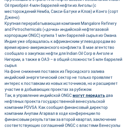
Oil приобрёл 4 млн баррелей нефти из Анголы (с
месторождений Немба, Сакси-Батуке и Клов) и Конго (сорт
Джено).
Крупная перерабатывающая компания Mangalore Refinery
and Petrochemicals («дочка» индийской нефтегазовой
корпорации ONGC) купила 1 млн баррелей сырья из Омана.
Индия уже обращалась к африканским углеводородам во
время ирано-американского конфликта. В мае агентство
сообщало о закупках нефти для Indian Oil Corp в Анголе и
Нигерии, а также в ОАЭ – в общей сложности 5 млн баррелей
сырья.
На фоне снижения поставок из Персидского залива
индийский энергетический сектор не только проявляет
интерес к поставкам из новых источников, но и расширяет
участие в добывающих проектах за рубежом.
Так, в управление индийской ONGC
могут передать
два
нефтяных проекта государственной венесуэльской
компании PDVSA. Как сообщил финансовый директор
компании Анупам Агарвал в ходе конференции по
финансовым результатам за второй квартал, заключение
соответствующих соглашений ONGC с властями Венесуэлы