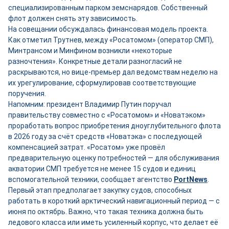
специализированным парком земснарядов. Собственный
флот должен снять эту зависимость.
На совещании обсуждалась финансовая модель проекта.
Как отметил Трутнев, между «Росатомом» (оператор СМП),
Минтрансом и Минфином возникли «некоторые
разночтения». Конкретные детали разногласий не
раскрываются, но вице-премьер дал ведомствам неделю на
их урегулирование, сформулировав соответствующие
поручения.
Напомним: президент Владимир Путин поручал
правительству совместно с «Росатомом» и «Новатэком»
проработать вопрос приобретения дноуглубительного флота
в 2026 году за счёт средств «Новатэка» с последующей
компенсацией затрат. «Росатом» уже провёл
предварительную оценку потребностей — для обслуживания
акватории СМП требуется не менее 15 судов и единиц
вспомогательной техники, сообщает агентство
PortNews
.
Первый этап предполагает закупку судов, способных
работать в короткий арктический навигационный период — с
июня по октябрь. Важно, что такая техника должна быть
ледового класса или иметь усиленный корпус, что делает её