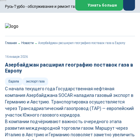
ООО «Русь-Турбо» занимается сервисом газовых и паровых
Узнать больше
Русь-Турбо - обслуживание и ремонт газовых паровых турбин
турбин, комплексным ремонтом, восстановлением,
техническим обслуживанием оборудования ТЭС,
зарубежных поршневых машин и компрессоров, которые
работают на нефтегазовых, нефтехимических,
металлургических и других предприятиях.
https://russturbo.ru/
Реклама. ООО «Русь-Турбо», ИНН 7802588950
Главная
→
Новости
→
Азербайджан расширил географию поставок газа в Европу
erid: F7NfYUJCUneVdwPs4znf
Перейти на сайт
Закрыть
16 января 2026
Азербайджан расширил географию поставок газа в
Европу
Европа
экспорт газа
С начала текущего года Государственная нефтяная
компания Азербайджана SOCAR наладила газовый экспорт в
Германию и Австрию. Транспортировка осуществляется
через Трансадриатический газопровод (TAP) — европейский
участок Южного газового коридора.
В компании подчёркивают важность очередного этапа
развития международной торговли газом. Маршрут через
Италию в Австрию и Германию позволяет заметно увеличить