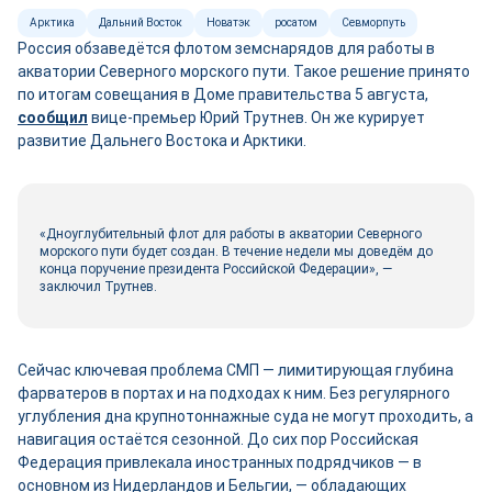
Арктика
Дальний Восток
Новатэк
росатом
Севморпуть
Россия обзаведётся флотом земснарядов для работы в
акватории Северного морского пути. Такое решение принято
по итогам совещания в Доме правительства 5 августа,
сооб
щ
ил
вице-премьер Юрий Трутнев. Он же курирует
развитие Дальнего Востока и Арктики.
«Дноуглубительный флот для работы в акватории Северного
морского пути будет создан. В течение недели мы доведём до
конца поручение президента Российской Федерации», —
заключил Трутнев.
Сейчас ключевая проблема СМП — лимитирующая глубина
фарватеров в портах и на подходах к ним. Без регулярного
углубления дна крупнотоннажные суда не могут проходить, а
навигация остаётся сезонной. До сих пор Российская
Федерация привлекала иностранных подрядчиков — в
основном из Нидерландов и Бельгии, — обладающих