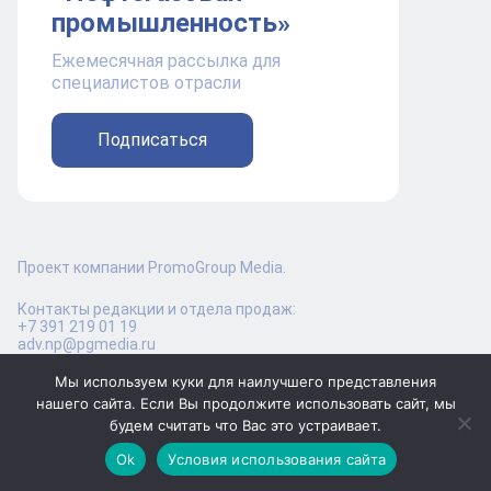
промышленность»
Ежемесячная рассылка для
специалистов отрасли
Подписаться
Проект компании PromoGroup Media.
Контакты редакции и отдела продаж:
+7 391 219 01 19
adv.np@pgmedia.ru
Мы используем куки для наилучшего представления
нашего сайта. Если Вы продолжите использовать сайт, мы
будем считать что Вас это устраивает.
16+
© ООО "ПромоГрупп Медиа", 2016-2026 Копирование
материалов запрещено. Возрастное ограничение 16+
Ok
Условия использования сайта