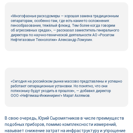
«Многофазные расходомеры ― хорошая замена традиционным
сепараторам, особенно там, где есть какие‑то осложнения:
пенообразование, тяжёлый флюид. Тем более когда говорим
об агрессивных средах», ― рассказал заместитель генерального
директора по научно-­технической деятельности АО «Росатом
Нефтегазовые Технологии» Александр Ломухин.
«Сегодня на российском рынке массово представлены и успешно
работают сепарационные установки. Но понятно, что они
потихоньку будут уходить в прошлое», ― добавил директор
ООО «Нефтемаш-­Инжиниринг» Марат Ахлямов.
В свою очередь, Юрий Сыромятников в числе преимуществ
подобных приборов, помимо комплексности измерений,
называет снижение затрат на инфраструктуру и упрощение