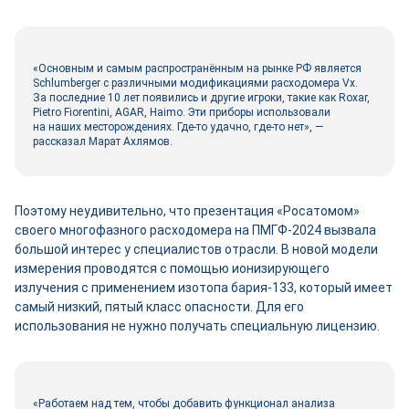
«Основным и самым распространённым на рынке РФ является
Schlumberger с различными модификациями расходомера Vx.
За последние 10 лет появились и другие игроки, такие как Roxar,
Pietro Fiorentini, AGAR, Haimo. Эти приборы использовали
на наших месторождениях. Где‑то удачно, где‑то нет», ―
рассказал Марат Ахлямов.
Поэтому неудивительно, что презентация «Росатомом»
своего многофазного расходомера на ПМГФ‑2024 вызвала
большой интерес у специалистов отрасли. В новой модели
измерения проводятся с помощью ионизирующего
излучения с применением изотопа бария‑133, который имеет
самый низкий, пятый класс опасности. Для его
использования не нужно получать специальную лицензию.
«Работаем над тем, чтобы добавить функционал анализа