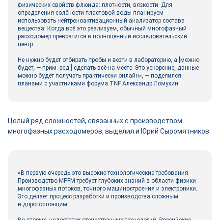
физических свой­ств флюида: плотности, вязкости. Для
определения солёности пластовой воды планируем
использовать нейтроноактивационный анализатор состава
вещества. Когда всё это реализуем, обычный многофазный
расходомер превратится в полноценный исследовательский
центр.
Не нужно будет отбирать пробы и везти в лабораторию, а [можно
будет, ― прим. ред.] сделать всё на месте. Это ускорение, данные
можно будет получать практически онлайн», ― поделился
планами с участниками форума TNF Александр Ломухин.
Целый ряд сложностей, связанных с производством
многофазных расходомеров, выделил и Юрий Сыромятников.
«В первую очередь это высокие технологические требования.
Производство MPFM требует глубоких знаний в области физики
многофазных потоков, точного машиностроения и электроники.
Это делает процесс разработки и производства сложным
и дорогостоящим.