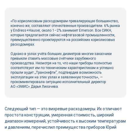
«По кориолисовым расходомерам превалирующее большинство,
конечно же, составляют отечественные производители. 6% рынка
у Endress+Hauser, около 1–2% занимает Emerson. Все СИКН,
которые предлагаются сейчас нефтегазовой промышленности,
преимущественно проектируются на российских кориолисовых
расходомерах.
Однако в узлах учёта больших диаметров многие заказчики
привыкли ставить массовые счётчики зарубежного
производства. Несмотря на то, что наши приборы полностью
соответствуют им по техническим характеристикам и успешно
прошли аудит „Транснефти”, подтвердив возможность
эксплуатации на этих узлах и заявленную точность», ―
прокомментировала ситуацию исполнительный директор
АО «ЭМИС» Дарья Лихачева.
Следующий тип ― это вихревые расходомеры. Их отличают
простота конструкции, умеренная стоимость, широкий
диапазон измерений, устойчивость к высоким температурам
и давлениям, перечислил преимущества приборов Юрий