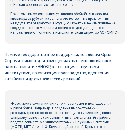
проблема как в разработке, так и в аттестации, потому что
в России соответствующих стендов нет.
При этом самостоятельная установка обойдётся в десятки
миллиардов руб­лей, из-за чего отечественные предприятия
не идут в эти разработки. Ситуацию может изменить появление
государственных метрологических стендов для данного
направления», ― отметила исполнительный директор АО «ЭМИС».
Помимо государственной поддержки, по словам Юрия
Сыромятникова, для замещения этих технологий также
важны развитие НИОКР, кооперация с научными
институтами, локализация производства, адаптация
китайских и других азиатских решений.
«Российские компании активно инвестируют в исследования
и разработки. Например, в создание высокоточных
расходомеров на основе новых принципов измерения, включая
ультразвуковые и электромагнитные технологии. Эта работа
ведётся совместно с университетами и научными центрами
(МФТИ, МГТУ им. Н. Э. Баумана, „Сколково”. Кроме этого