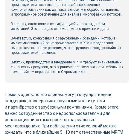
Во-вторых, недостаток отечественных технологий. Российские
производители пока отстают в разработке ключевых
компонентов, таких как датчики, алгоритмы обработки данных
и программное обеспечение для анализа многофазных потоков.
В-третьих, сложности с сертификацией и прохождением
испытаний. Этот процесс отнимает много времени и денег.
В-четвёртых, конкуренция с зарубежными брендами, которые
имеют многолетний опыт производства MPFM и предлагают
высококачественные решения, что затрудняет выход российских
производителей на рынок.
В-пятых, производство и внедрение MPFM требуют значительных
финансовых ресурсов, что ограничивает возможности небольших
компаний», ― перечислил г-н Сыромятников.
Помочь здесь, по его словам, могут государственная
поддержка, кооперация с научными институтами
и партнёрство с зарубежными компаниями. Кроме этого,
важно сотрудничество с недропользователями для
реализации пилотных проектов на реальных
месторождениях. При соблюдении этих условий можно
ожидать, что в ближайшие 5–10 лет отечественные MPFM