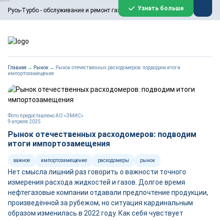
ООО «Русь-Турбо» занимается сервисом газовых и паровых
Узнать больше
Русь-Турбо - обслуживание и ремонт газовых паровых турбин
турбин, комплексным ремонтом, восстановлением,
техническим обслуживанием оборудования ТЭС,
зарубежных поршневых машин и компрессоров, которые
работают на нефтегазовых, нефтехимических,
металлургических и других предприятиях.
https://russturbo.ru/
Реклама. ООО «Русь-Турбо», ИНН 7802588950
Главная
→
Рынок
→
Рынок отечественных расходомеров: подводим итоги
erid: F7NfYUJCUneVdwPs4znf
импортозамещения
Перейти на сайт
Закрыть
Фото предоставлено АО «ЭМИС»
9 апреля 2025
Рынок отечественных расходомеров: подводим
итоги импортозамещения
важное
импортозамещение
расходомеры
рынок
Нет смысла лишний раз говорить о важности точного
измерения расхода жидкостей и газов. Долгое время
нефтегазовые компании отдавали предпочтение продукции,
произведённой за рубежом, но ситуация кардинальным
образом изменилась в 2022 году. Как себя чувствует