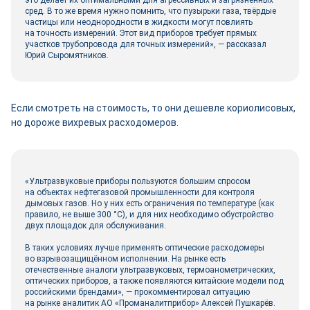
это делает их оптимальными для агрессивных и загрязнённых
сред. В то же время нужно помнить, что пузырьки газа, твёрдые
частицы или неоднородности в жидкости могут повлиять
на точность измерений. Этот вид приборов требует прямых
участков трубопровода для точных измерений», ― рассказал
Юрий Сыромятников.
Если смотреть на стоимость, то они дешевле кориолисовых,
но дороже вихревых расходомеров.
«Ультразвуковые приборы пользуются большим спросом
на объектах нефтегазовой промышленности для контроля
дымовых газов. Но у них есть ограничения по температуре (как
правило, не выше 300 °C), и для них необходимо обустройство
двух площадок для обслуживания.
В таких условиях лучше применять оптические расходомеры
во взрывозащищённом исполнении. На рынке есть
отечественные аналоги ультразвуковых, термоанометрических,
оптических приборов, а также появляются китайские модели под
российскими брендами», ― прокомментировал ситуацию
на рынке аналитик АО «Проманалитприбор» Алексей Пушкарёв.