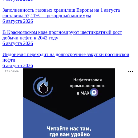
Заполненность газовых хранилищ Европы на 1 августа
составила 57,11% — рекордный минимум
6 августа 2026
В Красноярском крае прогнозируют шестикратный рост
добычи нефти к 2042 году
6 августа 2026
Индонезия переходит на долгосрочные закупки российской
нефти
6 августа 2026
РЕКЛАМА