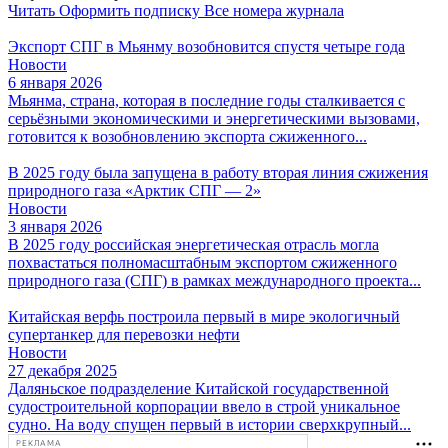
Читать
Оформить подписку
Все номера журнала
Экспорт СПГ в Мьянму возобновится спустя четыре года
Новости
6 января 2026
Мьянма, страна, которая в последние годы сталкивается с
серьёзными экономическими и энергетическими вызовами,
готовится к возобновлению экспорта сжиженного...
В 2025 году была запущена в работу вторая линия сжижения
природного газа «Арктик СПГ — 2»
Новости
3 января 2026
В 2025 году российская энергетическая отрасль могла
похвастаться полномасштабным экспортом сжиженного
природного газа (СПГ) в рамках международного проекта...
Китайская верфь построила первый в мире экологичный
супертанкер для перевозки нефти
Новости
27 декабря 2025
Даляньское подразделение Китайской государственной
судостроительной корпорации ввело в строй уникальное
судно. На воду спущен первый в истории сверхкрупный...
РЕКЛАМА