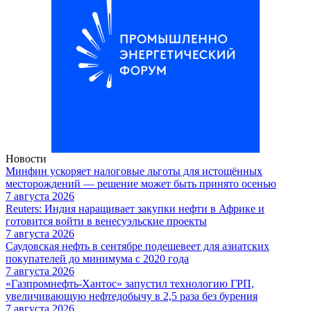
Новости
Минфин ускоряет налоговые льготы для истощённых
месторождений — решение может быть принято осенью
7 августа 2026
Reuters: Индия наращивает закупки нефти в Африке и
готовится войти в венесуэльские проекты
7 августа 2026
Саудовская нефть в сентябре подешевеет для азиатских
покупателей до минимума с 2020 года
7 августа 2026
«Газпромнефть-Хантос» запустил технологию ГРП,
увеличивающую нефтедобычу в 2,5 раза без бурения
7 августа 2026