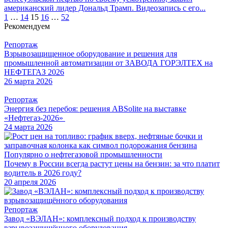
американский лидер Дональд Трамп. Видеозапись с его...
Пагинация
1
…
14
15
16
…
52
Рекомендуем
записей
Репортаж
Взрывозащищенное оборудование и решения для
промышленной автоматизации от ЗАВОДА ГОРЭЛТЕХ на
НЕФТЕГАЗ 2026
26 марта 2026
Репортаж
Энергия без перебоя: решения ABSolite на выставке
«Нефтегаз-2026»
24 марта 2026
Популярно о нефтегазовой промышленности
Почему в России всегда растут цены на бензин: за что платит
водитель в 2026 году?
20 апреля 2026
Репортаж
Завод «ВЭЛАН»: комплексный подход к производству
взрывозащищённого оборудования