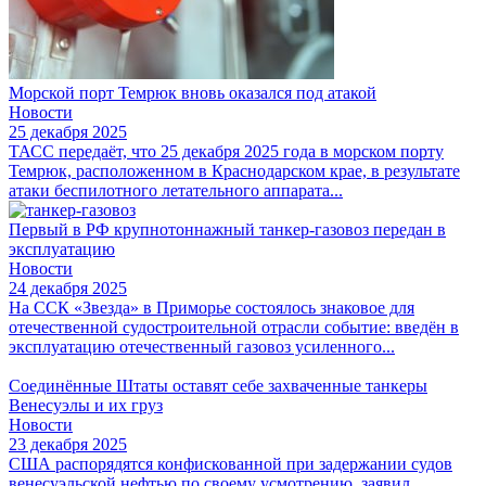
Морской порт Темрюк вновь оказался под атакой
Новости
25 декабря 2025
ТАСС передаёт, что 25 декабря 2025 года в морском порту
Темрюк, расположенном в Краснодарском крае, в результате
атаки беспилотного летательного аппарата...
Первый в РФ крупнотоннажный танкер-газовоз передан в
эксплуатацию
Новости
24 декабря 2025
На ССК «Звезда» в Приморье состоялось знаковое для
отечественной судостроительной отрасли событие: введён в
эксплуатацию отечественный газовоз усиленного...
Соединённые Штаты оставят себе захваченные танкеры
Венесуэлы и их груз
Новости
23 декабря 2025
США распорядятся конфискованной при задержании судов
венесуэльской нефтью по своему усмотрению, заявил