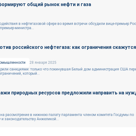
сформируют общий рынок нефти и газа
действия в нефтегазовой сфере во время встречи обсудили вице-премьер Ро
премьер-министра...
тив российского нефтегаза: как ограничения скажутся
ромышленности
28 января 2025
арили санкциями: только что покинувшая Белый дом администрация США пер
граничений, который...
дажи природных ресурсов предложили направить на ну
 на рассмотрение в нижнюю палату парламента членом комитета Госдумы по
 и законодательству Анжеликой...