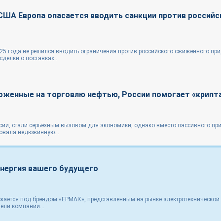
США Европа опасается вводить санкции против российс
25 года не решился вводить ограничения против российского сжиженного пр
делки о поставках...
ложенные на торговлю нефтью, России помогает «крипт
сии, стали серьёзным вызовом для экономики, однако вместо пассивного пр
овала недюжинную...
энергия вашего будущего
кается под брендом «ЕРМАК», представленным на рынке электротехнической
ели компании...