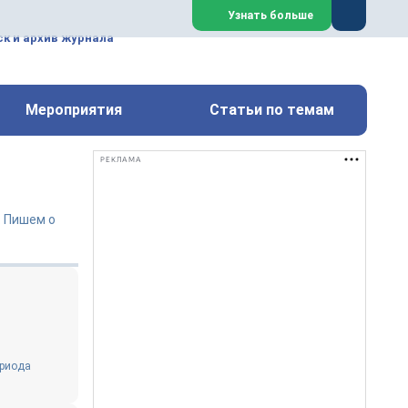
ем, техническим обслуживанием
Узнать больше
техимических, металлургических
к и архив журнала
Перейти на сайт
Закрыть
Мероприятия
Статьи по темам
РЕКЛАМА
. Пишем о
ериода