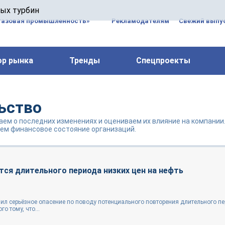
 паровых турбин, комплексным ремонтом, восстановлени
вых турбин
 компрессоров, которые работают на нефтегазовых, неф
газовая промышленность»
Рекламодателям
Свежий выпус
ор рынка
Тренды
Спецпроекты
ьство
аем о последних изменениях и оцениваем их влияние на компании
ем финансовое состояние организаций.
ся длительного периода низких цен на нефть
ил серьёзное опасение по поводу потенциального повторения длительного п
о тому, что...