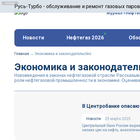
ООО «Русь-Турбо» занимается сервисом газовых и
Русь-Турбо - обслуживание и ремонт газовых паро
оборудования ТЭС, зарубежных поршневых машин и
Журнал «Нефте
и других предприятиях.
https://russturbo.ru/
Реклама. ООО «Русь-Турбо», ИНН 7802588950
Новости
Нефтегаз 2026
Обз
erid: F7NfYUJCUneVdwPs4znf
Главная
→
Экономика и законодательство
Экономика и законодател
Нововведения в законах нефтегазовой отрасли. Рассказыв
роли нефтегазовой промышленности в экономике. Оценива
В Центробанке опасают
Новости
25 марта 2025
Центральный банк России выраз
низких цен на нефть, аналогичног