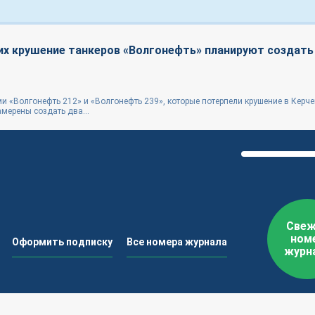
х крушение танкеров «Волгонефть» планируют создат
 «Волгонефть 212» и «Волгонефть 239», которые потерпели крушение в Керч
амерены создать два...
Свеж
ном
Оформить подписку
Все номера журнала
журн