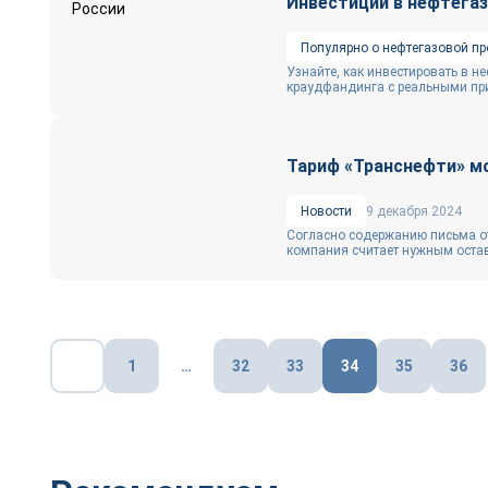
Инвестиции в нефтегаз
Популярно о нефтегазовой п
Узнайте, как инвестировать в н
краудфандинга с реальными при
Тариф «Транснефти» мо
Новости
9 декабря 2024
Согласно содержанию письма о
компания считает нужным остав
Пагинация
1
…
32
33
34
35
36
записей