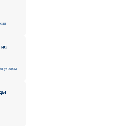
ссии
 на
ед уходом
жды