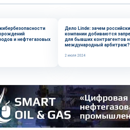
и
Тренды
кибербезопасности
Дело Linde: зачем российск
орождений
компании добиваются запр
родов и нефтегазовых
для бывших контрагентов н
международный арбитраж?
2 июля 2024