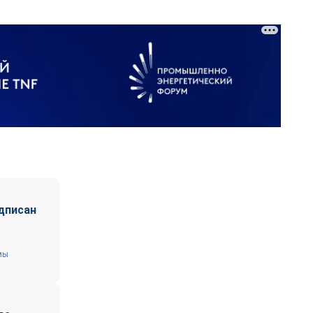
дписан
мы