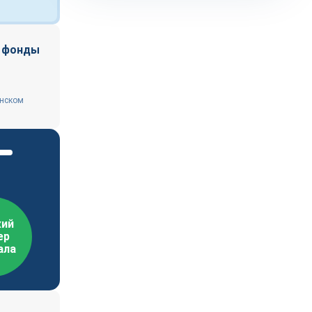
ь фонды
енском
ий
ер
ала