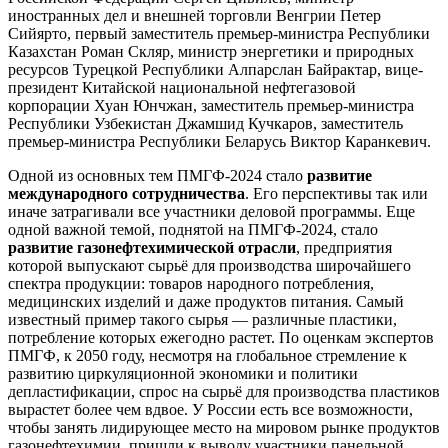
иностранных дел и внешней торговли Венгрии Петер
Сийярто, первый заместитель премьер-министра Республики
Казахстан Роман Скляр, министр энергетики и природных
ресурсов Турецкой Республики Алпарслан Байрактар, вице-
президент Китайской национальной нефтегазовой
корпорации Хуан Юнчжан, заместитель премьер-министра
Республики Узбекистан Джамшид Кучкаров, заместитель
премьер-министра Республики Беларусь Виктор Каранкевич.
Одной из основных тем ПМГФ-2024 стало
развитие
международного сотрудничества
. Его перспективы так или
иначе затрагивали все участники деловой программы. Еще
одной важной темой, поднятой на ПМГФ-2024, стало
развитие газонефтехимической отрасли
, предприятия
которой выпускают сырьё для производства широчайшего
спектра продукции: товаров народного потребления,
медицинских изделий и даже продуктов питания. Самый
известный пример такого сырья — различные пластики,
потребление которых ежегодно растет. По оценкам экспертов
ПМГФ, к 2050 году, несмотря на глобальное стремление к
развитию циркуляционной экономики и политики
депластификации, спрос на сырьё для производства пластиков
вырастет более чем вдвое. У России есть все возможности,
чтобы занять лидирующее место на мировом рынке продуктов
газонефтехимии, пришли к выводу участники панельной