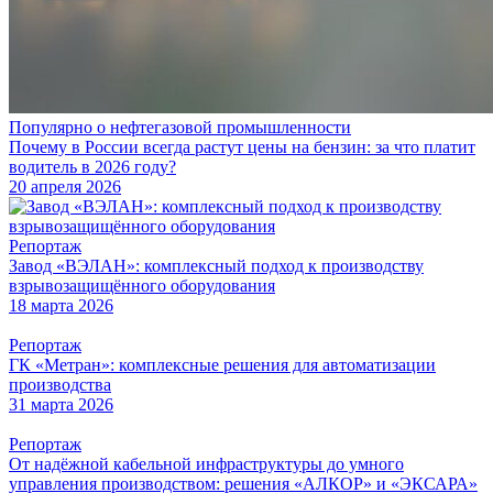
Популярно о нефтегазовой промышленности
Почему в России всегда растут цены на бензин: за что платит
водитель в 2026 году?
20 апреля 2026
Репортаж
Завод «ВЭЛАН»: комплексный подход к производству
взрывозащищённого оборудования
18 марта 2026
Репортаж
ГК «Метран»: комплексные решения для автоматизации
производства
31 марта 2026
Репортаж
От надёжной кабельной инфраструктуры до умного
управления производством: решения «АЛКОР» и «ЭКСАРА»