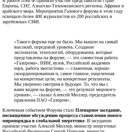
В работе ПМГФ приняли участие представители стран
Европы, СНГ, Азиатско-Тихоокеанского региона, Африки и
арабского мира. Мероприятия Газового форума в этом году
освещало более 400 журналистов из 200 российских и
зарубежных СМИ.
«Такого форума еще не было. Мы вышли на самый
высокий, передовой уровень. Создание
экспонатов, технологий, оборудования, которые
представлены на форуме, — это совместная работа
«Газпрома», НИИ, вузов, Российской академии
наук, работа экосистемы — слаженная, хорошо
скоординированная и, самое главное, нацеленная
на конкретные цели, на конкретные результаты.
Мы уверенно смотрим в будущее. То, что мы с
вами видим на форуме, — это результат мирового
уровня», — сказал Алексей Миллер, председатель
правления ПАО «Газпром».
Ключевым событием Форума стало
Пленарное заседание,
посвященное обсуждению процесса становления нового
миропорядка в глобальной энергетике
. В заседании
приняли участие Алексей Миллер, министр энергетики
Российской Федерации Сергей Цивилев, министр