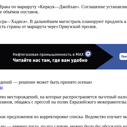
из Ирака по маршруту «Киркук—Джейхан». Соглашение устанавли
е объёмов поставок.
Басра—Хадиса». В дальнейшем магистраль планируют продлить к
сть страны от маршрута через Ормузский пролив.
ждений — решение может быть принято осенью
ты
тво месторождений, на которые распространяется льготный нал
анов, общаясь с прессой на полях Евразийского межправительс
ои предложения по корректировке списка. Ведомство изучает ма
ы — именно тогда, по его словам, можно было бы обсуждать кор