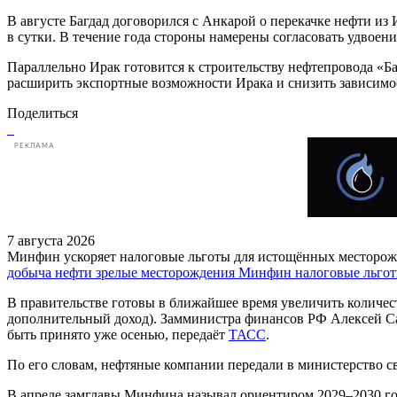
В августе Багдад договорился с Анкарой о перекачке нефти 
в сутки. В течение года стороны намерены согласовать удвоени
Параллельно Ирак готовится к строительству нефтепровода «
расширить экспортные возможности Ирака и снизить зависимо
Поделиться
РЕКЛАМА
7 августа 2026
Минфин ускоряет налоговые льготы для истощённых месторо
добыча нефти
зрелые месторождения
Минфин
налоговые льго
В правительстве готовы в ближайшее время увеличить количес
дополнительный доход). Замминистра финансов РФ Алексей Саз
быть принято уже осенью, передаёт
ТАСС
.
По его словам, нефтяные компании передали в министерство св
В апреле замглавы Минфина называл ориентиром 2029–2030 год