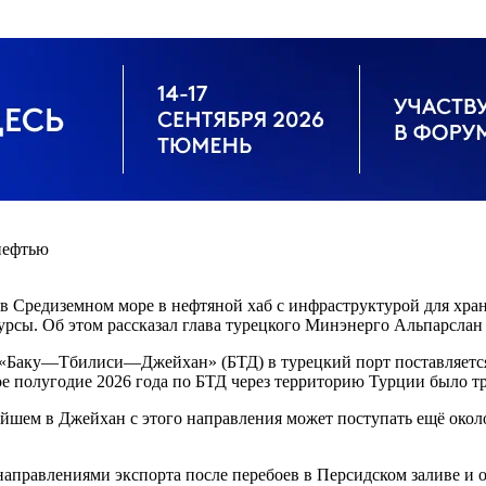
нефтью
в Средиземном море в нефтяной хаб с инфраструктурой для хра
урсы. Об этом рассказал глава турецкого Минэнерго Альпарслан
«Баку—Тбилиси—Джейхан» (БТД) в турецкий порт поставляется 
вое полугодие 2026 года по БТД через территорию Турции было т
йшем в Джейхан с этого направления может поступать ещё около
направлениями экспорта после перебоев в Персидском заливе и 