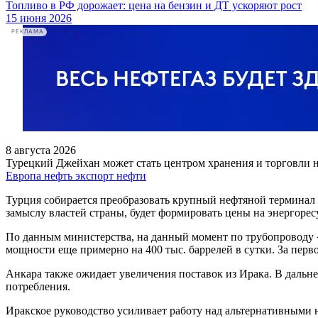
Топливо в РФ дорожает: цена на бензин и ДТ ускоряют рост
15 июня 2026
РЕКЛАМА
8 августа 2026
Турецкий Джейхан может стать центром хранения и торговли 
Европа
нефть
экспорт нефти
Турция собирается преобразовать крупный нефтяной терминал 
замыслу властей страны, будет формировать цены на энергорес
По данным министерства, на данный момент по трубопроводу 
мощности ещ
примерно на 400 тыс. баррелей в сутки. За пер
е
Анкара также ожидает увеличения поставок из Ирака. В дальне
потребления.
Иракское руководство усиливает работу над альтернативными 