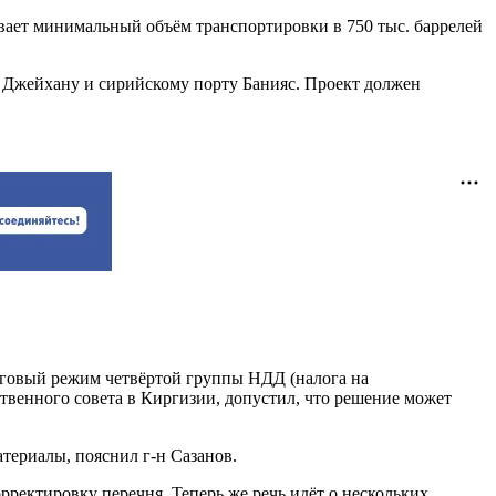
вает минимальный объём транспортировки в 750 тыс. баррелей
 Джейхану и сирийскому порту Банияс. Проект должен
оговый режим четвёртой группы НДД (налога на
твенного совета в Киргизии, допустил, что решение может
териалы, пояснил г-н Сазанов.
ректировку перечня. Теперь же речь идёт о нескольких