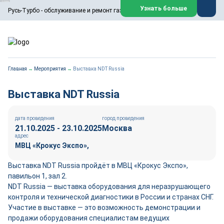
ООО «Русь-Турбо» занимается сервисом газовых и паровых
Узнать больше
Русь-Турбо - обслуживание и ремонт газовых паровых турбин
турбин, комплексным ремонтом, восстановлением,
техническим обслуживанием оборудования ТЭС,
зарубежных поршневых машин и компрессоров, которые
работают на нефтегазовых, нефтехимических,
металлургических и других предприятиях.
https://russturbo.ru/
Реклама. ООО «Русь-Турбо», ИНН 7802588950
Главная
→
Мероприятия
→
Выставка NDT Russia
erid: F7NfYUJCUneVdwPs4znf
Перейти на сайт
Закрыть
Выставка NDT Russia
дата проведения
город проведения
21.10.2025 - 23.10.2025
Москва
адрес
МВЦ «Крокус Экспо»,
Выставка NDT Russia пройдёт в МВЦ «Крокус Экспо»,
павильон 1, зал 2.
NDT Russia — выставка оборудования для неразрушающего
контроля и технической диагностики в России и странах СНГ.
Участие в выставке — это возможность демонстрации и
продажи оборудования специалистам ведущих