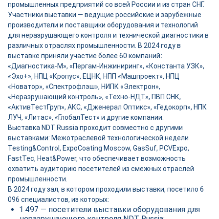
промышленных предприятий со всей России и из стран СНГ.
Участники выставки — ведущие российские и зарубежные
производители и поставщики оборудования и технологий
для неразрушающего контроля и технической диагностики в
различных отраслях промышленности. В 2024 году в
выставке приняли участие более 60 компаний
:
«Диагностика-М», «Пергам-Инжиниринг», «Константа УЗК»,
«Эхо+», НПЦ «Кропус», ЕЦНК, НПП «Машпроект», НПЦ
«Новатор», «Спектрофлэш», НИПК «Электрон»,
«Неразрушающий контроль», «Техно-НДТ», ПВП СНК,
«АктивТестГруп», АКС, «Дженерал Оптикс», «Гедокорп», НПК
ЛУЧ, «Литас», «ГлобалТест» и другие компании.
Выставка NDT Russia проходит совместно с другими
выставками: Межотраслевой технологической недели
Testing&Control, ExpoCoating Moscow, GasSuf, PCVExpo,
FastTec, Heat&Power, что обеспечивает возможность
охватить аудиторию посетителей из смежных отраслей
промышленности.
В 2024 году зал, в котором проходили выставки, посетило 6
096 специалистов, из которых:
1 497 — посетители выставки оборудования для
неразрушающего контроля NDT Russia;