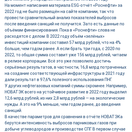
На момент написания материала ESG-отчёт «Роснефти» за
2022 год не было размещён на сайте компании, так что
провести сравнительный анализ показателей выбросов
после введения санкций не получится. Зато есть данные по
объёмам финансирования. Пока в «Роснефти» слова не
расходятся с делом. В 2022 году объём «зелёных»
инвестиций компании составил 57 млрд рублей, что на 4%
больше, чем годом ранее. А если брать три года, с 2020 по
2022, то общая сумма составит уже 156 млрд рублей, читаем
в релизе корпорации. Всё это уже позволило достичь
серьёзных результатов, в частности, 16,8 млрд потраченных
на создание соответствующей инфраструктуры в 2021 году
дали результат в 97,6% полезного использования ПНГ.
У других нефтегазовых компаний суммы скромнее. Например,
НОВАТЭК всего на устойчивое развитие в 2022 году выделил
12,6 млрд рублей, из них 2,8 млрд рублей — на экологические
нужды. А это на 9% меньше, чем годом ранее, до введения
санкций.
В качестве параметров для сравнения в отчёте НОВАТЭКа
берутся интенсивность выбросов парниковых газов при
добыче углеводородов и производстве СПГ. В первом случае