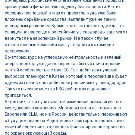
Во-первых, российские нефтегазовые компании подошли к
кризису имея финансовую подушку безопасности. В этих
условиях поспешный отказ от проектов, куда уже были
вложены серьёзные средства, выглядит уже не таким
очевидным решением. Кроме этого, остаётся надежда, что
санкции не навсегда и российские углеводороды ещё могут
вернуться на европейский рынок. И в таком случае
отечественные компании смогут подойти к этому «во
всеоружии».
Во-вторых, курс на углеродную нейтральность и зелёный
энергопереход уже давно перестал быть отличительной
чертой особенностью стран ЕС. Так, добиться нулевых
выбросов планируют в Китае, который в перспективе будет
одним из главных потребителей российских углеводородов.
Так что высокое место в ESG-рейтингах ещё может
пригодиться.
В-третьих, стоит учитывать и изменение психологии топ-
менеджеров в компаниях. Многие из них, и не только на в
Европе или США, но и в России, действительно, переживают
о будущем планеты. А два первых фактора, позволяют им с
«чистой совестью» отстаивать финансирование проектов
по охране окружающей среды.