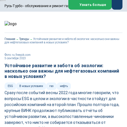
ООО «Русь-Турбо» занимается сервисом газовых и паровых
Узнать больше
Русь-Турбо - обслуживание и ремонт газовых паровых турбин
турбин, комплексным ремонтом, восстановлением,
техническим обслуживанием оборудования ТЭС,
зарубежных поршневых машин и компрессоров, которые
работают на нефтегазовых, нефтехимических,
металлургических и других предприятиях.
https://russturbo.ru/
Реклама. ООО «Русь-Турбо», ИНН 7802588950
Главная
→
Тренды
→
Устойчивое развитие и забота об экологии: насколько они важны
erid: F7NfYUJCUneVdwPs4znf
для нефтегазовых компаний в новых условиях?
Перейти на сайт
Закрыть
Фото: ru.freepik.com
5 сентября 2023
Устойчивое развитие и забота об экологии:
насколько они важны для нефтегазовых компаний
в новых условиях?
ESG
В новых условиях
газ
нефть
Сразу после событий весны 2022 года многие говорили, что
вопросы ESG в целом и экологии в частности отойдут для
российских компаний на второй план. Прошло полтора года,
крупные ВИНК продолжают публиковать отчёты об
устойчивом развитии, а высокопоставленные чиновники
заверяют, что никто не собирается отказываться от