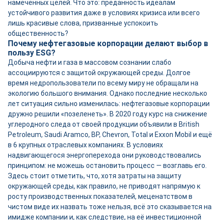
намеченных целей. Что это: преданность идеалам
устойчивого развития даже в условиях кризиса или всего
лишь красивые слова, призванные успокоить
общественность?
Почему нефтегазовые корпорации делают выбор в
пользу ESG?
Добыча нефти и газа в массовом сознании слабо
ассоциируются с защитой окружающей среды. Долгое
время недропользователи по всему миру не обращали на
экологию большого внимания. Однако последние несколько
лет ситуация сильно изменилась: нефтегазовые корпорации
дружно решили «позеленеть». В 2020 году курс на снижение
углеродного следа от своей продукции объявили в British
Petroleum, Saudi Aramco, BP, Chevron, Total и Exxon Mobil и ещё
в 6 крупных отраслевых компаниях. В условиях
надвигающегося энергоперехода они руководствовались
принципом: не можешь остановить процесс — возглавь его.
Здесь стоит отметить, что, хотя затраты на защиту
окружающей среды, как правило, не приводят напрямую к
росту производственных показателей, меценатством в
чистом виде их назвать тоже нельзя, всё это сказывается на
имидже компании и, как следствие, на её инвестиционной