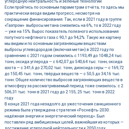
углеродную нейтральность и зелёные технологии.
Если пройтись по основным параметрам отчёта, то здесь мы
практически везде видим прогресс, несмотря на
сокращение финансирования. Так, если в 2021 году в группе
«Газпром» выбросы метана снизились на 6%, то в 2022 году
— уже на 15%. Вырос показатель полезного использования
попутного нефтяного газа с 90,1 до 94,2%. Такую же картину
мы видим и по основным загрязняющим веществам:
выбросы углеводородов (включая метан) в 2022 году по
сравнению с 2021 годом снизились с 1193,49 до 1048,24 тыс.
тонн, оксида углерода — с 642,07 до 540,64 тыс. тонн, оксида
азота — с 341,6 до 270,02 тыс. тонн, диоксида серы — с 169,72
до 150,45 тыс. тонн, твёрдых веществ — с 50,5 до 34,16 тыс.
тонн. Общее количество выбросов загрязняющих веществ в
атмосферу за рассматриваемый период тоже снизилось: с 2
506,31 тыс. тонн в 2021 году до 2 155, 25 тыс. тонн в 2022
году.
В конце 2021 года незадолго до ужесточения санкционного
режима была утверждена стратегия «Роснефть-2030:
надёжная энергия и энергетический переход». Был
поставлен ряд амбициозных целей, важнейшая из которых —
достижение углеродной нейтральности к 2050 году.