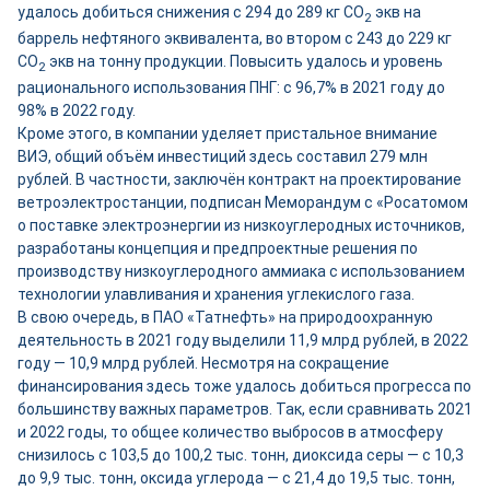
удалось добиться снижения с 294 до 289 кг СО
экв на
2
баррель нефтяного эквивалента, во втором с 243 до 229 кг
СО
экв на тонну продукции. Повысить удалось и уровень
2
рационального использования ПНГ: с 96,7% в 2021 году до
98% в 2022 году.
Кроме этого, в компании уделяет пристальное внимание
ВИЭ, общий объём инвестиций здесь составил 279 млн
рублей. В частности, заключён контракт на проектирование
ветроэлектростанции, подписан Меморандум с «Росатомом
о поставке электроэнергии из низкоуглеродных источников,
разработаны концепция и предпроектные решения по
производству низкоуглеродного аммиака с использованием
технологии улавливания и хранения углекислого газа.
В свою очередь, в ПАО «Татнефть» на природоохранную
деятельность в 2021 году выделили 11,9 млрд рублей, в 2022
году — 10,9 млрд рублей. Несмотря на сокращение
финансирования здесь тоже удалось добиться прогресса по
большинству важных параметров. Так, если сравнивать 2021
и 2022 годы, то общее количество выбросов в атмосферу
снизилось с 103,5 до 100,2 тыс. тонн, диоксида серы — с 10,3
до 9,9 тыс. тонн, оксида углерода — с 21,4 до 19,5 тыс. тонн,