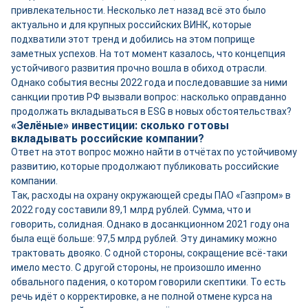
привлекательности. Несколько лет назад всё это было
актуально и для крупных российских ВИНК, которые
подхватили этот тренд и добились на этом поприще
заметных успехов. На тот момент казалось, что концепция
устойчивого развития прочно вошла в обиход отрасли.
Однако события весны 2022 года и последовавшие за ними
санкции против РФ вызвали вопрос: насколько оправданно
продолжать вкладываться в ESG в новых обстоятельствах?
«Зелёные» инвестиции: сколько готовы
вкладывать
российские компании?
Ответ на этот вопрос можно найти в отчётах по устойчивому
развитию, которые продолжают публиковать российские
компании.
Так, расходы на охрану окружающей среды ПАО «Газпром» в
2022 году составили 89,1 млрд рублей. Сумма, что и
говорить, солидная. Однако в досанкционном 2021 году она
была ещё больше: 97,5 млрд рублей. Эту динамику можно
трактовать двояко. С одной стороны, сокращение всё-таки
имело место. С другой стороны, не произошло именно
обвального падения, о котором говорили скептики. То есть
речь идёт о корректировке, а не полной отмене курса на