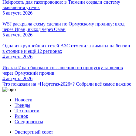
Нейросеть для газопроводов: в Тюмени создали систему
выявления утечек
5 августа 2026
WSJ раскрыла схему сделки по Ормузскому проливу: вход
через Иран, выход через Оман
5 августа 2026
Одна из крупнейших сетей АЗС отменила лимиты на бензин
в столице и ещё 12 регионах
4 августа 2026
Ирак и Иран близки к соглашению по пропуску танкеров
через Ормузский пролив
4 августа 2026
Что показали на «Нефтегаз-2026»? Собрали всё самое важное
Новости
Тренды
Технологии
Рынок
Спецпроекты
Экспертный совет