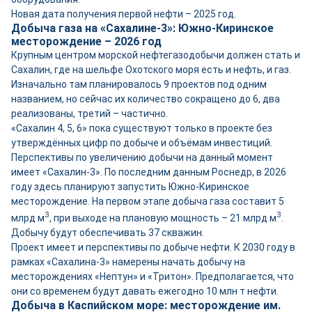
Новая дата получения первой нефти – 2025 год.
Добыча газа на «Сахалине-3»: Южно-Киринское
месторождение – 2026 год
Крупным центром морской нефтегазодобычи должен стать и
Сахалин, где на шельфе Охотского моря есть и нефть, и газ.
Изначально там планировалось 9 проектов под одним
названием, но сейчас их количество сокращено до 6, два
реализованы, третий – частично.
«Сахалин 4, 5, 6» пока существуют только в проекте без
утверждённых цифр по добыче и объёмам инвестиций.
Перспективы по увеличению добычи на данный момент
имеет «Сахалин-3». По последним данным Роснедр, в 2026
году здесь планируют запустить Южно-Киринское
месторождение. На первом этапе добыча газа составит 5
3
3
млрд м
, при выходе на плановую мощность – 21 млрд м
.
Добычу будут обеспечивать 37 скважин.
Проект имеет и перспективы по добыче нефти. К 2030 году в
рамках «Сахалина-3» намерены начать добычу на
месторождениях «Нептун» и «Тритон». Предполагается, что
они со временем будут давать ежегодно 10 млн т нефти.
Добыча в Каспийском море: месторождение им.