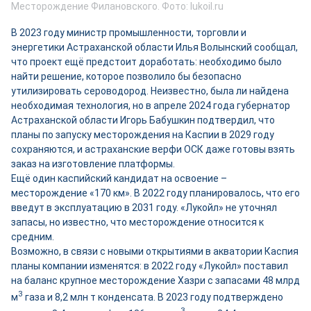
Месторождение Филановского. Фото: lukoil.ru
В 2023 году министр промышленности, торговли и
энергетики Астраханской области Илья Волынский сообщал,
что проект ещё предстоит доработать: необходимо было
найти решение, которое позволило бы безопасно
утилизировать сероводород. Неизвестно, была ли найдена
необходимая технология, но в апреле 2024 года губернатор
Астраханской области Игорь Бабушкин подтвердил, что
планы по запуску месторождения на Каспии в 2029 году
сохраняются, и астраханские верфи ОСК даже готовы взять
заказ на изготовление платформы.
Ещё один каспийский кандидат на освоение –
месторождение «170 км». В 2022 году планировалось, что его
введут в эксплуатацию в 2031 году. «Лукойл» не уточнял
запасы, но известно, что месторождение относится к
средним.
Возможно, в связи с новыми открытиями в акватории Каспия
планы компании изменятся: в 2022 году «Лукойл» поставил
на баланс крупное месторождение Хазри с запасами 48 млрд
3
м
газа и 8,2 млн т конденсата. В 2023 году подтверждено
3