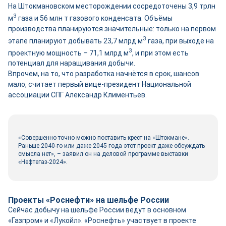
На Штокмановском месторождении сосредоточены 3,9 трлн
3
м
газа и 56 млн т газового конденсата. Объёмы
производства планируются значительные: только на первом
3
этапе планируют добывать 23,7 млрд м
газа, при выходе на
3
проектную мощность – 71,1 млрд м
, и при этом есть
потенциал для наращивания добычи.
Впрочем, на то, что разработка начнётся в срок, шансов
мало, считает первый вице-президент Национальной
ассоциации СПГ Александр Климентьев.
«Совершенно точно можно поставить крест на «Штокмане».
Раньше 2040-го или даже 2045 года этот проект даже обсуждать
смысла нет», – заявил он на деловой программе выставки
«Нефтегаз-2024».
Проекты «Роснефти» на шельфе России
Сейчас добычу на шельфе России ведут в основном
«Газпром» и «Лукойл». «Роснефть» участвует в проекте