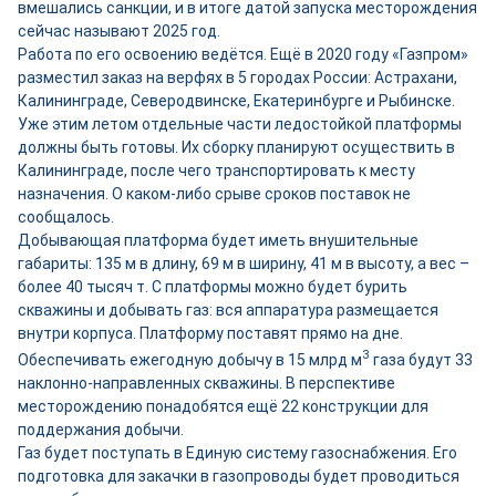
вмешались санкции, и в итоге датой запуска месторождения
сейчас называют 2025 год.
Работа по его освоению ведётся. Ещё в 2020 году «Газпром»
разместил заказ на верфях в 5 городах России: Астрахани,
Калининграде, Северодвинске, Екатеринбурге и Рыбинске.
Уже этим летом отдельные части ледостойкой платформы
должны быть готовы. Их сборку планируют осуществить в
Калининграде, после чего транспортировать к месту
назначения. О каком-либо срыве сроков поставок не
сообщалось.
Добывающая платформа будет иметь внушительные
габариты: 135 м в длину, 69 м в ширину, 41 м в высоту, а вес –
более 40 тысяч т. С платформы можно будет бурить
скважины и добывать газ: вся аппаратура размещается
внутри корпуса. Платформу поставят прямо на дне.
3
Обеспечивать ежегодную добычу в 15 млрд м
газа будут 33
наклонно-направленных скважины. В перспективе
месторождению понадобятся ещё 22 конструкции для
поддержания добычи.
Газ будет поступать в Единую систему газоснабжения. Его
подготовка для закачки в газопроводы будет проводиться