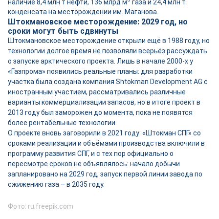
наличие 8,4 млн т нефти, 136 млрд м
газа и 24,4 млн т
конденсата на месторождении им. Маганова.
Штокмановское месторождение: 2029 год, но
сроки могут быть сдвинуты
Штокмановское месторождение открыли ещё в 1988 году, но
технологии долгое время не позволяли всерьёз рассуждать
о запуске арктического проекта. Лишь в начале 2000-х у
«Газпрома» появились реальные планы: для разработки
участка была создана компания Shtokman Development AG с
иностранным участием, рассматривались различные
варианты коммерциализации запасов, но в итоге проект в
2013 году был заморожен до момента, пока не появятся
более рентабельные технологии.
О проекте вновь заговорили в 2021 году: «Штокман СПГ» со
сроками реализации и объёмами производства включили в
программу развития СПГ, и с тех пор официально о
пересмотре сроков не объявлялось: начало добычи
запланировано на 2029 год, запуск первой линии завода по
сжижению газа – в 2035 году.
Фото: ru.freepik.com