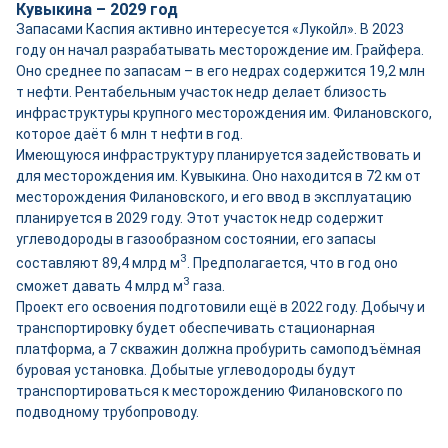
Кувыкина – 2029 год
Запасами Каспия активно интересуется «Лукойл». В 2023
году он начал разрабатывать месторождение им. Грайфера.
Оно среднее по запасам – в его недрах содержится 19,2 млн
т нефти. Рентабельным участок недр делает близость
инфраструктуры крупного месторождения им. Филановского,
которое даёт 6 млн т нефти в год.
Имеющуюся инфраструктуру планируется задействовать и
для месторождения им. Кувыкина. Оно находится в 72 км от
месторождения Филановского, и его ввод в эксплуатацию
планируется в 2029 году. Этот участок недр содержит
углеводороды в газообразном состоянии, его запасы
3
составляют 89,4 млрд м
. Предполагается, что в год оно
3
сможет давать 4 млрд м
газа.
Проект его освоения подготовили ещё в 2022 году. Добычу и
транспортировку будет обеспечивать стационарная
платформа, а 7 скважин должна пробурить самоподъёмная
буровая установка. Добытые углеводороды будут
транспортироваться к месторождению Филановского по
подводному трубопроводу.