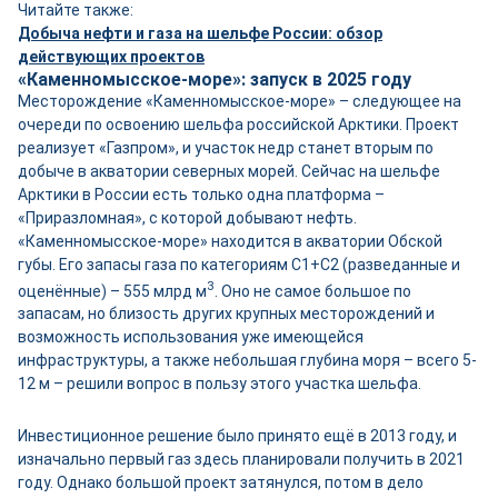
Читайте также:
Добыча нефти и газа на шельфе России: обзор
действующих проектов
«Каменномысское-море»: запуск в 2025 году
Месторождение «Каменномысское-море» – следующее на
очереди по освоению шельфа российской Арктики. Проект
реализует «Газпром», и участок недр станет вторым по
добыче в акватории северных морей. Сейчас на шельфе
Арктики в России есть только одна платформа –
«Приразломная», с которой добывают нефть.
«Каменномысское-море» находится в акватории Обской
губы. Его запасы газа по категориям С1+С2 (разведанные и
3
оценённые) – 555 млрд м
. Оно не самое большое по
запасам, но близость других крупных месторождений и
возможность использования уже имеющейся
инфраструктуры, а также небольшая глубина моря – всего 5-
12 м – решили вопрос в пользу этого участка шельфа.
Инвестиционное решение было принято ещё в 2013 году, и
изначально первый газ здесь планировали получить в 2021
году. Однако большой проект затянулся, потом в дело