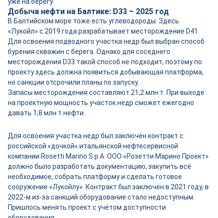
уже на берегу.
Добыча нефти на Балтике: D33 – 2025 год
В Балтийском море тоже есть углеводороды. Здесь
«Лукойл» с 2019 года разрабатывает месторождение D41.
Для освоения подводного участка недр был выбран способ
бурения скважин с берега. Однако для соседнего
месторождения D33 такой способ не подходит, поэтому по
проекту здесь должна появиться добывающая платформа,
но санкции отсрочили планы по запуску.
Запасы месторождения составляют 21,2 млн т. При выходе
на проектную мощность участок недр сможет ежегодно
давать 1,8 млн т нефти.
Для освоения участка недр был заключён контракт с
российской «дочкой» итальянской нефтесервисной
компании Rosetti Marino S.p.A. ООО «Розетти Марино Проект»
должно было разработать документацию, закупить всё
необходимое, собрать платформу и сделать готовое
сооружение «Лукойлу». Контракт был заключён в 2021 году, в
2022-м из-за санкций оборудование стало недоступным.
Пришлось менять проект с учётом доступности
оборудования.