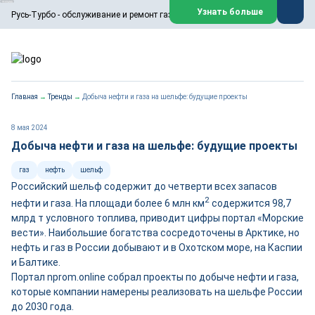
ООО «Русь-Турбо» занимается сервисом газовых и паровых
Узнать больше
Русь-Турбо - обслуживание и ремонт газовых паровых турбин
турбин, комплексным ремонтом, восстановлением,
техническим обслуживанием оборудования ТЭС,
зарубежных поршневых машин и компрессоров, которые
работают на нефтегазовых, нефтехимических,
металлургических и других предприятиях.
https://russturbo.ru/
Реклама. ООО «Русь-Турбо», ИНН 7802588950
Главная
→
Тренды
→
Добыча нефти и газа на шельфе: будущие проекты
erid: F7NfYUJCUneVdwPs4znf
Перейти на сайт
Закрыть
8 мая 2024
Добыча нефти и газа на шельфе: будущие проекты
газ
нефть
шельф
Российский шельф содержит до четверти всех запасов
2
нефти и газа. На площади более 6 млн км
содержится 98,7
млрд т условного топлива, приводит цифры портал «Морские
вести». Наибольшие богатства сосредоточены в Арктике, но
нефть и газ в России добывают и в Охотском море, на Каспии
и Балтике.
Портал nprom.online собрал проекты по добыче нефти и газа,
которые компании намерены реализовать на шельфе России
до 2030 года.