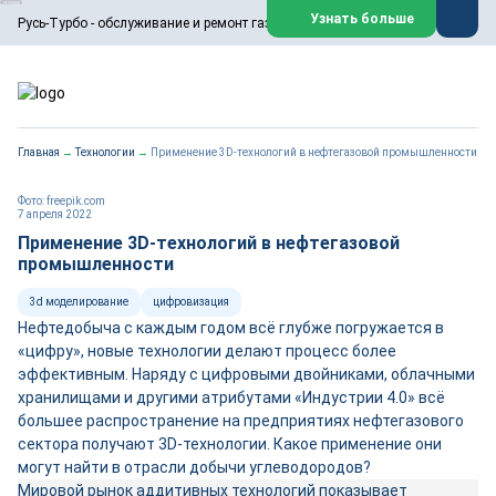
ООО «Русь-Турбо» занимается сервисом газовых и паровых
Узнать больше
Русь-Турбо - обслуживание и ремонт газовых паровых турбин
турбин, комплексным ремонтом, восстановлением,
техническим обслуживанием оборудования ТЭС,
зарубежных поршневых машин и компрессоров, которые
работают на нефтегазовых, нефтехимических,
металлургических и других предприятиях.
https://russturbo.ru/
Реклама. ООО «Русь-Турбо», ИНН 7802588950
Главная
→
Технологии
→
Применение 3D-технологий в нефтегазовой промышленности
erid: F7NfYUJCUneVdwPs4znf
Перейти на сайт
Закрыть
Фото: freepik.com
7 апреля 2022
Применение 3D-технологий в нефтегазовой
промышленности
3d моделирование
цифровизация
Нефтедобыча с каждым годом всё глубже погружается в
«цифру», новые технологии делают процесс более
эффективным. Наряду с цифровыми двойниками, облачными
хранилищами и другими атрибутами «Индустрии 4.0» всё
большее распространение на предприятиях нефтегазового
сектора получают 3D-технологии. Какое применение они
могут найти в отрасли добычи углеводородов?
Мировой рынок аддитивных технологий показывает