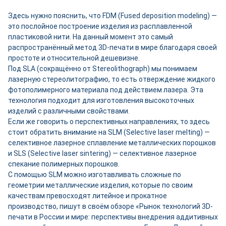
Здесь нужно пояснить, что FDM (Fused deposition modeling) —
это послойное построение изделия из расплавленной
пластиковой нити. На данный момент это самый
распространённый метод 3D-печати в мире благодаря своей
простоте и относительной дешевизне.
Под SLA (сокращённо от Stereolithograph) мы понимаем
лазерную стереолитографию, то есть отверждение жидкого
фотополимерного материала под действием лазера. Эта
технология подходит для изготовления высокоточных
изделий с различными свойствами.
Если же говорить о перспективных направлениях, то здесь
стоит обратить внимание на SLM (Selective laser melting) —
селективное лазерное сплавление металлических порошков
и SLS (Selective laser sintering) — селективное лазерное
спекание полимерных порошков.
С помощью SLM можно изготавливать сложные по
геометрии металлические изделия, которые по своим
качествам превосходят литейное и прокатное
производство, пишут в своём обзоре «Рынок технологий 3D-
печати в России и мире: перспективы внедрения аддитивных