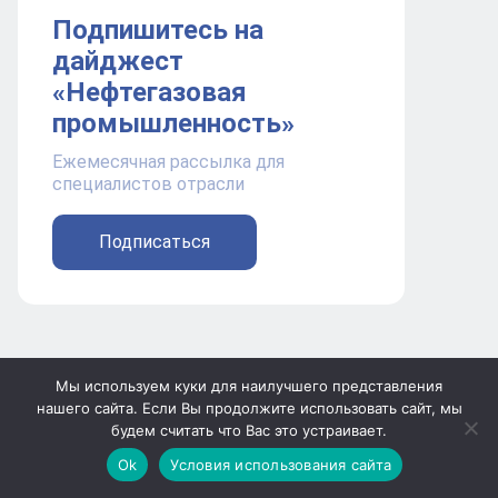
Подпишитесь на
дайджест
«Нефтегазовая
промышленность»
Ежемесячная рассылка для
специалистов отрасли
Подписаться
Проект компании PromoGroup Media.
Мы используем куки для наилучшего представления
нашего сайта. Если Вы продолжите использовать сайт, мы
Контакты редакции и отдела продаж:
будем считать что Вас это устраивает.
+7 391 219 01 19
adv.np@pgmedia.ru
Ok
Условия использования сайта