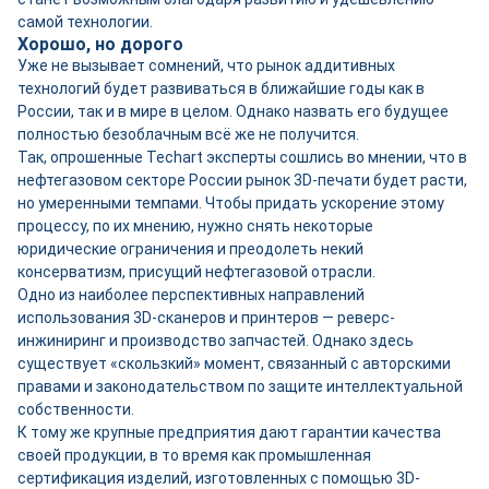
самой технологии.
Хорошо, но дорого
Уже не вызывает сомнений, что рынок аддитивных
технологий будет развиваться в ближайшие годы как в
России, так и в мире в целом. Однако назвать его будущее
полностью безоблачным всё же не получится.
Так, опрошенные Techart эксперты сошлись во мнении, что в
нефтегазовом секторе России рынок 3D-печати будет расти,
но умеренными темпами. Чтобы придать ускорение этому
процессу, по их мнению, нужно снять некоторые
юридические ограничения и преодолеть некий
консерватизм, присущий нефтегазовой отрасли.
Одно из наиболее перспективных направлений
использования 3D-сканеров и принтеров — реверс-
инжиниринг и производство запчастей. Однако здесь
существует «скользкий» момент, связанный с авторскими
правами и законодательством по защите интеллектуальной
собственности.
К тому же крупные предприятия дают гарантии качества
своей продукции, в то время как промышленная
сертификация изделий, изготовленных с помощью 3D-