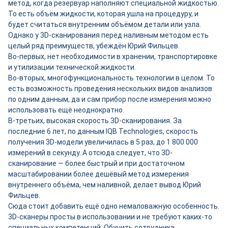
метод, когда резервуар наполняют специальной жидкостью.
То есть объём жидкости, которая ушла на процедуру, и
будет считаться внутренним объёмом детали или узла.
Однако у 3D-сканирования перед наливным методом есть
целый ряд преимуществ, убеждён Юрий Фильцев.
Во-первых, нет необходимости в хранении, транспортировке
и утилизации технической жидкости.
Во-вторых, многофункциональность технологии в целом. То
есть возможность проведения нескольких видов анализов
по одним данным, да и сам прибор после измерения можно
использовать ещё неоднократно.
В-третьих, высокая скорость 3D-сканирования. За
последние 6 лет, по данным IQB Technologies, скорость
получения 3D-модели увеличилась в 5 раз, до 1 800 000
измерений в секунду. А отсюда следует, что 3D-
сканирование — более быстрый и при достаточном
масштабировании более дешёвый метод измерения
внутреннего объёма, чем наливной, делает вывод Юрий
Фильцев.
Сюда стоит добавить ещё одно немаловажную особенность.
3D-сканеры просты в использовании и не требуют каких-то
специальных компетенций. Обучить сотрудника