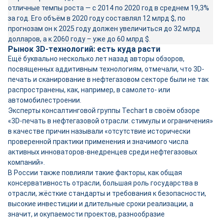
отличные темпы роста — с 2014 по 2020 год в среднем 19,3%
за год. Его объём в 2020 году составлял 12 млрд $, по
прогнозам он к 2025 году должен увеличиться до 32 млрд
долларов, а к 2060 году – уже до 60 млрд $.
Рынок 3D-технологий: есть куда расти
Ещё буквально несколько лет назад авторы обзоров,
посвященных аддитивным технологиям, отмечали, что 3D-
печать и сканирование в нефтегазовом секторе были не так
распространены, как, например, в самолето- или
автомобилестроении.
Эксперты консалтинговой группы Techart в своём обзоре
«3D-печать в нефтегазовой отрасли: стимулы и ограничения»
в качестве причин называли «отсутствие исторически
проверенной практики применения и значимого числа
активных инноваторов-внедренцев среди нефтегазовых
компаний».
В России также повлияли такие факторы, как общая
консервативность отрасли, большая роль государства в
отрасли, жёсткие стандарты и требования к безопасности,
высокие инвестиции и длительные сроки реализации, а
значит, и окупаемости проектов, разнообразие