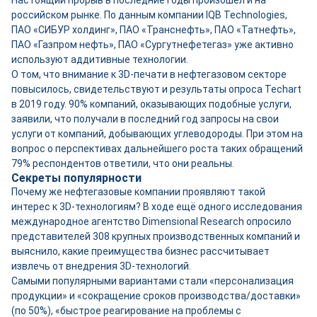
Настоящий прорыв в последние годы произошёл и на
российском рынке. По данным компании IQB Technologies,
ПАО «СИБУР холдинг», ПАО «Транснефть», ПАО «Татнефть»,
ПАО «Газпром нефть», ПАО «Сургутнефетегаз» уже активно
используют аддитивные технологии.
О том, что внимание к 3D-печати в нефтегазовом секторе
повысилось, свидетельствуют и результаты опроса Techart
в 2019 году. 90% компаний, оказывающих подобные услуги,
заявили, что получали в последний год запросы на свои
услуги от компаний, добывающих углеводороды. При этом на
вопрос о перспективах дальнейшего роста таких обращений
79% респондентов ответили, что они реальны.
Секреты популярности
Почему же нефтегазовые компании проявляют такой
интерес к 3D-технологиям? В ходе ещё одного исследования
международное агентство Dimensional Research опросило
представителей 308 крупных производственных компаний и
выяснило, какие преимущества бизнес рассчитывает
извлечь от внедрения 3D-технологий.
Самыми популярными вариантами стали «персонализация
продукции» и «сокращение сроков производства/доставки»
(по 50%), «быстрое реагирование на проблемы с