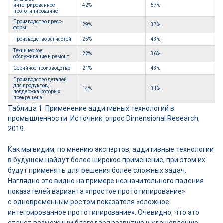
интегрированное
42%
57%
прототипирование
Производство пресс-
29%
37%
форм
Производство запчастей
25%
43%
Техническое
22%
36%
обслуживание и ремонт
Серийное производство
21%
43%
Производство деталей
для продуктов,
14%
31%
поддержка которых
прекращена
Таблица 1. Применение аддитивных технологий в
промышленности. Источник: опрос Dimensional Research,
2019.
Как мы видим, по мнению экспертов, аддитивные технологии
в будущем найдут более широкое применение, при этом их
будут применять для решения более сложных задач.
Наглядно это видно на примере незначительного падения
показателей варианта «простое прототипирование»
с одновременным ростом показателя «сложное
интегрированное прототипирование». Очевидно, что это
станет возможным благодаря развитию и удешевлению