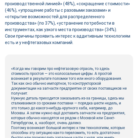
производственной линией» (48%), «сокращение стоимости»
(46%), «упрощение работы с разовыми заказами» и
«открытие возможностей для распределенного
производства» (по 37%), «устранение потребности в
инструментах, как узкого места производства» (34%).
Свои причины проявить интерес к аддитивным технологиям
есть и у нефтегазовых компаний.
«Когда мы говорим про нефтегазовую отрасль, то здесь
стоимость простоя — это колоссальные цифры. А простой
возникает в результате поломки того или иного оборудования.
Так как оно обычно импортное, то конструкторской
документации на запчасти предприятие от своих поставщиков не
получает.
Нужную деталь приходится заказывать из-за границы, здесь мы
сталкиваемся со сроками поставки — порядка шести недель, и
это только до какого-нибудь крупного хаба, например, до
Москвы. А затем нужно ещё доставить запчасти на предприятия,
которые обычно находятся не рядом с Москвой или Санкт-
Петербургом, а, наоборот, очень далеко.
Поэтому возникает большой интерес к тем технологиям, которые
способны эту ситуацию как-то переломить, то есть достаточно
быстро или производить запасные части с нуля, или иметь