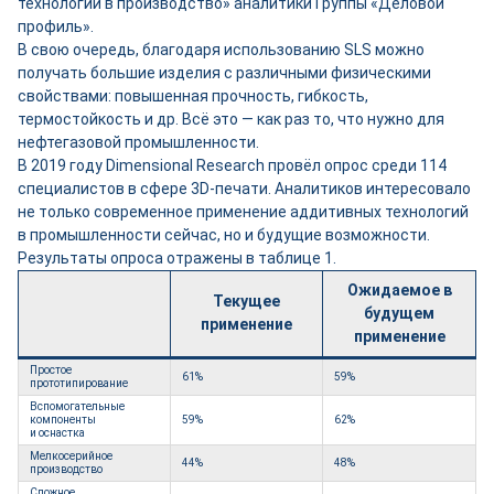
технологий в производство» аналитики Группы «Деловой
профиль».
В свою очередь, благодаря использованию SLS можно
получать большие изделия с различными физическими
свойствами: повышенная прочность, гибкость,
термостойкость и др. Всё это — как раз то, что нужно для
нефтегазовой промышленности.
В 2019 году Dimensional Research провёл опрос среди 114
специалистов в сфере 3D-печати. Аналитиков интересовало
не только современное применение аддитивных технологий
в промышленности сейчас, но и будущие возможности.
Результаты опроса отражены в таблице 1.
Ожидаемое в
Текущее
будущем
применение
применение
Простое
61%
59%
прототипирование
Вспомогательные
компоненты
59%
62%
и оснастка
Мелкосерийное
44%
48%
производство
Сложное