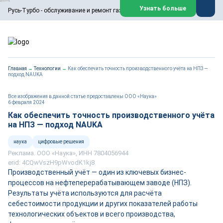
ООО «Русь-Турбо» занимается сервисом газовых и паровых
Узнать больше
Русь-Турбо - обслуживание и ремонт газовых паровых турбин
турбин, комплексным ремонтом, восстановлением,
техническим обслуживанием оборудования ТЭС,
зарубежных поршневых машин и компрессоров, которые
работают на нефтегазовых, нефтехимических,
металлургических и других предприятиях.
https://russturbo.ru/
Реклама. ООО «Русь-Турбо», ИНН 7802588950
Главная
→
Технологии
→
Как обеспечить точность производственного учёта на НПЗ —
erid: F7NfYUJCUneVdwPs4znf
подход NAUKA
Перейти на сайт
Закрыть
Все изображения в данной статье предоставлены ООО «Наука»
6 февраля 2024
Как обеспечить точность производственного учёта
на НПЗ — подход NAUKA
наука
цифровые решения
Реклама. ООО «Наука», ИНН 7804056944
erid: 4CQwVszH9pWvodK1kj8
Производственный учёт — один из ключевых бизнес-
процессов на нефтеперерабатывающем заводе (НПЗ).
Результаты учёта используются для расчёта
себестоимости продукции и других показателей работы
технологических объектов и всего производства,