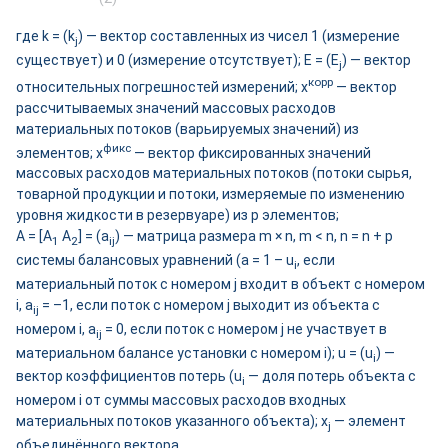
где k = (k
) — вектор составленных из чисел 1 (измерение
j
существует) и 0 (измерение отсутствует); Е = (Е
) — вектор
j
корр
относительных погрешностей измерений; x
— вектор
рассчитываемых значений массовых расходов
материальных потоков (варьируемых значений) из
фикс
элементов; х
— вектор фиксированных значений
массовых расходов материальных потоков (потоки сырья,
товарной продукции и потоки, измеряемые по изменению
уровня жидкости в резервуаре) из p элементов;
А = [A
A
] = (a
) — матрица размера m × n, m < n, n = n + p
1
2
ij
системы балансовых уравнений (a = 1 – u
, если
i
материальный поток c номером j входит в объект с номером
i, a
= –1, если поток c номером j выходит из объекта с
ij
номером i, a
= 0, если поток c номером j не участвует в
ij
материальном балансе установки с номером i); u = (u
) —
i
вектор коэффициентов потерь (u
— доля потерь объекта с
i
номером i от суммы массовых расходов входных
материальных потоков указанного объекта); x
— элемент
j
объединённого вектора