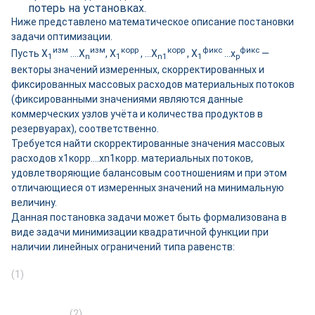
потерь на установках.
Ниже представлено математическое описание постановки
задачи оптимизации.
изм
изм
корр
корр
фикс
фикс
Пусть Х
….Х
, Х
, …Х
, Х
…x
—
1
n
1
n1
1
p
векторы значений измеренных, скорректированных и
фиксированных массовых расходов материальных потоков
(фиксированными значениями являются данные
коммерческих узлов учёта и количества продуктов в
резервуарах), соответственно.
Требуется найти скорректированные значения массовых
расходов x1корр….xn1корр. материальных потоков,
удовлетворяющие балансовым соотношениям и при этом
отличающиеся от измеренных значений на минимальную
величину.
Данная постановка задачи может быть формализована в
виде задачи минимизации квадратичной функции при
наличии линейных ограничений типа равенств:
(1)
(2)