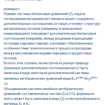
размера n.
Помимо системы балансовых уравнений (2), задача
согласования материального баланса может содержать
дополнительные соотношения, которые уточняют структуру
материальных потоков (например, в межцеховых
коммуникациях), описывают дополнительные балансовые
соотношения (например, между входными и выходными
потоками сырьевых парков), учитывают обусловленные
особенностями технологического процесса пропорции
между массовыми расходами сырьевых и продуктовых
потоков.
Во всех этих случаях, несмотря на их разную природу,
указанные дополнительные соотношения могут быть
записаны в виде некоторой дополнительной системы
корр
фикс
линейных алгебраических уравнений вида B
х
+B
x
1
2
=0.
Объединённая система линейных алгебраических
уравнений, составленная из систем (2) и (13), формально
опять может быть записана в виде (2), если переобозначить
матрицы А
и А
:
1
2