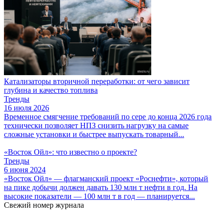
Катализаторы вторичной переработки: от чего зависит
глубина и качество топлива
Тренды
16 июля 2026
Временное смягчение требований по сере до конца 2026 года
технически позволяет НПЗ снизить нагрузку на самые
сложные установки и быстрее выпускать товарный...
«Восток Ойл»: что известно о проекте?
Тренды
6 июня 2024
«Восток Ойл» — флагманский проект «Роснефти», который
на пике добычи должен давать 130 млн т нефти в год. На
высокие показатели — 100 млн т в год — планируется...
Свежий номер журнала