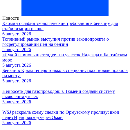
Новости
Кабмин ослабил экологические требования к бензину для
стабилизации рынка
6 августа 2026
Топливный рынок выступил против законопроекта о
госрегулировании цен на бензин
5 августа 2026
«Лукойл» вновь претендует на участок Надежда в Балтийском
море
5 августа 2026
Бензин в Крым теперь только в спецканистрах: новые правила
на мосту
5 августа 2026
Нейросеть для газопроводов: в Тюмени создали систему
выявления утечек
5 августа 2026
WSJ раскрыла схему сделки по Ормузскому проливу: вход
через Иран, выход через Оман
5 августа 2026