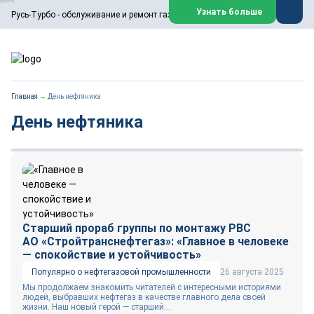
ООО «Русь-Турбо» занимается сервисом газовых и паровых
Узнать больше
Русь-Турбо - обслуживание и ремонт газовых паровых турбин
турбин, комплексным ремонтом, восстановлением,
техническим обслуживанием оборудования ТЭС,
зарубежных поршневых машин и компрессоров, которые
работают на нефтегазовых, нефтехимических,
металлургических и других предприятиях.
https://russturbo.ru/
Реклама. ООО «Русь-Турбо», ИНН 7802588950
Главная
→
День нефтяника
erid: F7NfYUJCUneVdwPs4znf
День нефтяника
Перейти на сайт
Закрыть
Старший прораб группы по монтажу РВС
АО «Стройтранснефтегаз»: «Главное в человеке
— спокойствие и устойчивость»
Популярно о нефтегазовой промышленности
26 августа 2025
Мы продолжаем знакомить читателей с интересными историями
людей, выбравших нефтегаз в качестве главного дела своей
жизни. Наш новый герой — старший...