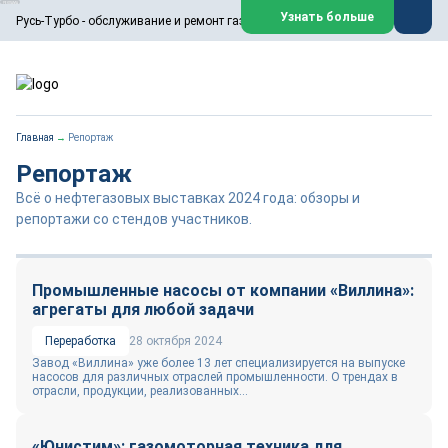
ООО «Русь-Турбо» занимается сервисом газовых и паровых
Узнать больше
Русь-Турбо - обслуживание и ремонт газовых паровых турбин
турбин, комплексным ремонтом, восстановлением,
техническим обслуживанием оборудования ТЭС,
зарубежных поршневых машин и компрессоров, которые
работают на нефтегазовых, нефтехимических,
металлургических и других предприятиях.
https://russturbo.ru/
Реклама. ООО «Русь-Турбо», ИНН 7802588950
Главная
→
Репортаж
erid: F7NfYUJCUneVdwPs4znf
Репортаж
Перейти на сайт
Закрыть
Всё о нефтегазовых выставках 2024 года: обзоры и
репортажи со стендов участников.
Промышленные насосы от компании «Виллина»:
агрегаты для любой задачи
Переработка
28 октября 2024
Завод «Виллина» уже более 13 лет специализируется на выпуске
насосов для различных отраслей промышленности. О трендах в
отрасли, продукции, реализованных...
«Юнистим»: газомоторная техника для