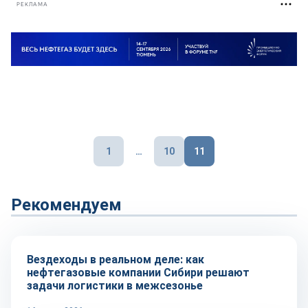
РЕКЛАМА
Пагинация
1
…
10
11
записей
Рекомендуем
Рынок
Вездеходы в реальном деле: как
нефтегазовые компании Сибири решают
задачи логистики в межсезонье