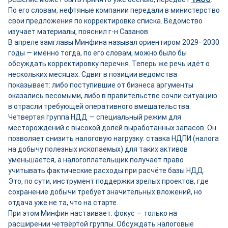
По его словам, нефтяные компании передали в министерство
свои предложения по корректировке списка. Ведомство
изучает материалы, пояснил г-н Сазанов.
В апреле замглавы Минфина называл ориентиром 2029–2030
годы — именно тогда, по его словам, можно было бы
обсуждать корректировку перечня. Теперь же речь идёт о
нескольких месяцах. Сдвиг в позиции ведомства
показывает: либо поступившие от бизнеса аргументы
оказались весомыми, либо в правительстве сочли ситуацию
в отрасли требующей оперативного вмешательства.
Четвертая группа НДД — специальный режим для
месторождений с высокой долей выработанных запасов. Он
позволяет снизить налоговую нагрузку: ставка НДПИ (налога
на добычу полезных ископаемых) для таких активов
уменьшается, а налогоплательщик получает право
учитывать фактические расходы при расчёте базы НДД.
Это, по сути, инструмент поддержки зрелых проектов, где
сохранение добычи требует значительных вложений, но
отдача уже не та, что на старте.
При этом Минфин настаивает: фокус — только на
расширении четвёртой группы. Обсуждать налоговые