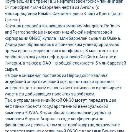
Крупнейший в стране НПЗ нефтегазовой госкомпании Indian
Oil приобрёл 4 млн баррелей нефти из Анголы (с
месторождений Немба, Сакси-Батуке и Клов) и Конго (сорт
Джено).
Крупная перерабатывающая компания Mangalore Refinery
and Petrochemicals («дочка» индийской нефтегазовой
корпорации ONGC) купила 1 млн баррелей сырья из Омана.
Индия уже обращалась к африканским углеводородам во
время ирано-американского конфликта. В мае агентство
сообщало о закупках нефти для Indian Oil Corp в Анголе и
Нигерии, а также в ОАЭ – в общей сложности 5 млн баррелей
сырья.
На фоне снижения поставок из Персидского залива
индийский энергетический сектор не только проявляет
интерес к поставкам из новых источников, но и расширяет
участие в добывающих проектах за рубежом.
Так, в управление индийской ONGC
могут передать
два
нефтяных проекта государственной венесуэльской
компании PDVSA. Как сообщил финансовый директор
компании Анупам Агарвал в ходе конференции по
финансовым результатам за второй квартал, заключение
соответствующих соглашений ONGC с властями Венесуэлы