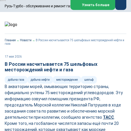
ООО «Русь-Турбо» занимается сервисом газовых и паровых
Узнать больше
Русь-Турбо - обслуживание и ремонт газовых паровых турбин
турбин, комплексным ремонтом, восстановлением,
техническим обслуживанием оборудования ТЭС,
зарубежных поршневых машин и компрессоров, которые
работают на нефтегазовых, нефтехимических,
металлургических и других предприятиях.
https://russturbo.ru/
Реклама. ООО «Русь-Турбо», ИНН 7802588950
Главная
→
Новости
→
В России насчитывается 75 шельфовых месторождений нефти и
erid: F7NfYUJCUneVdwPs4znf
газа
Перейти на сайт
Закрыть
17 мая 2026
В России насчитывается 75 шельфовых
месторождений нефти и газа
добыча газа
добыча нефти
месторождение
шельф
В акватории морей, омывающих территорию страны,
официально учтены 75 месторождений углеводородов. Эту
информацию озвучил помощник президента РФ,
председатель Морской коллегии Николай Патрушев в ходе
заседания совета по развитию и обеспечению морской
деятельности при коллегии, сообщило агентство
ТАСС
.
Кроме того, на госбалансе числятся запасы ещё почти 20
месторождений, которые охватывают как морские