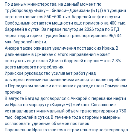
По данным министерства, на данный момент по
трубопроводу «Баку—Тбилиси—Джейхан» (БТД) в турецкий
порт поставляется 550–600 тыс. баррелей нефти в сутки.
Свободными остаются мощности ещ
е
примерно на 400 тыс.
баррелей в сутки. За первое полугодие 2026 года по БТД
через территорию Турции было транспортировано 96,934
млн баррелей нефти.
Анкара также ожидает увеличения поставок из Ирака. В
дальнейшем в Джейхан с этого направления может
поступать ещё около 2,5 млн баррелей в сутки — это 2-3%
всего мирового потребления.
Иракское руководство усиливает работу над
альтернативными направлениями экспорта после перебоев
в Персидском заливе и остановки судоходства в Ормузском
проливе.
В августе Багдад договорился с Анкарой о перекачке нефти
из Ирака по маршруту «Киркук—Джейхан». Соглашение
устанавливает минимальный объём транспортировки в 750
тыс. баррелей в сутки. В течение года стороны намерены
согласовать удвоение объёмов поставок.
Параллельно Ирак готовится к строительству нефтепровода