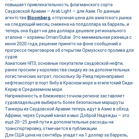
повышает привлекательность флагманского сорта
Саудовской Аравии — Arab Light — для Азии. По данным
агентства
Bloomberg
, отпускная цена для азиатского рынка
на следующий месяц снижена на полдоллара за баррель, и
теперь она будет на два доллара дешевле регионального
эталона — корзины Oman/Dubai. Это минимальная разница с
июня 2020 года, решение принято на фоне сообщений о
прогрессе переговоров об открытии Ормузского пролива для
судов.
Азиатские НПЗ, основные покупатели саудовской нефти,
ранее просили у королевства скидку из-за дополнительных
логистических затрат, поскольку Эр-Рияд перенаправил
нефтеэкспорт в порт Янбу в Красном море и египетский Сиди-
Керир в Средиземном море.
Напряжённость в ближневосточном регионе заставляет
судовладельцев выбирать более безопасные маршруты.
Танкеры из Саудовской Аравии теперь идут в Азию в обход
Африки, через Суэцкий канал и мыс Доброй Надежды — это
ещё 20–25 дней пути и дополнительные расходы на
транспортировку, отмечается в публикации.
Для США цена на сентябрь упадёт на 1 доллар за баррель,