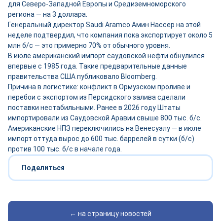
для Северо-Западной Европы и Средиземноморского
региона — на 3 доллара.
Генеральный директор Saudi Aramco Амин Нассер на этой
неделе подтвердил, что компания пока экспортирует около 5
млн б/с — это примерно 70% от обычного уровня.
В июле американский импорт саудовской нефти обнулился
впервые с 1985 года. Такие предварительные данные
правительства США публиковало Bloomberg.
Причина в логистике: конфликт в Ормузском проливе и
перебои с экспортом из Персидского залива сделали
поставки нестабильными. Ранее в 2026 году Штаты
импортировали из Саудовской Аравии свыше 800 тыс. б/с.
Американские НПЗ переключились на Венесуэлу — в июле
импорт оттуда вырос до 600 тыс. баррелей в сутки (б/с)
против 100 тыс. б/с в начале года.
Поделиться
← на страницу новостей