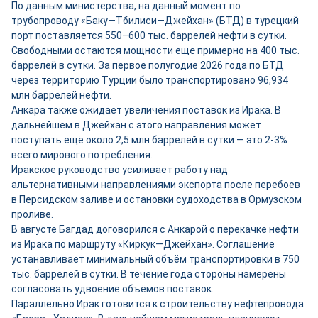
По данным министерства, на данный момент по
трубопроводу «Баку—Тбилиси—Джейхан» (БТД) в турецкий
порт поставляется 550–600 тыс. баррелей нефти в сутки.
Свободными остаются мощности ещ
е
примерно на 400 тыс.
баррелей в сутки. За первое полугодие 2026 года по БТД
через территорию Турции было транспортировано 96,934
млн баррелей нефти.
Анкара также ожидает увеличения поставок из Ирака. В
дальнейшем в Джейхан с этого направления может
поступать ещё около 2,5 млн баррелей в сутки — это 2-3%
всего мирового потребления.
Иракское руководство усиливает работу над
альтернативными направлениями экспорта после перебоев
в Персидском заливе и остановки судоходства в Ормузском
проливе.
В августе Багдад договорился с Анкарой о перекачке нефти
из Ирака по маршруту «Киркук—Джейхан». Соглашение
устанавливает минимальный объём транспортировки в 750
тыс. баррелей в сутки. В течение года стороны намерены
согласовать удвоение объёмов поставок.
Параллельно Ирак готовится к строительству нефтепровода