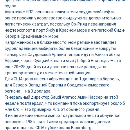
судов.
Азиатские НПЗ, основные покупатели саудовской нефти,
ранее просили у королевства скидку из-за дополнительных
логистических затрат, поскольку Эр-Рияд перенаправил
нефтеэкспорт в порт Янбу в Красном море и египетский Сиди-
Керир в Средиземном море.
Напряжённость в ближневосточном регионе заставляет
судовладельцев выбирать более безопасные маршруты.
Танкеры из Саудовской Аравии теперь идут в Азию в обход
Африки, через Суэцкий канал и мыс Доброй Надежды — это
ещё 20–25 дней пути и дополнительные расходы на
транспортировку, отмечается в публикации.
Для США цена на сентябрь упадёт на 1 доллар за баррель,
для Северо-Западной Европы и Средиземноморского
региона — на 3 доллара.
Генеральный директор Saudi Aramco Амин Нассер на этой
неделе подтвердил, что компания пока экспортирует около 5
млн б/с — это примерно 70% от обычного уровня.
В июле американский импорт саудовской нефти обнулился
впервые с 1985 года. Такие предварительные данные
правительства США публиковало Bloomberg.