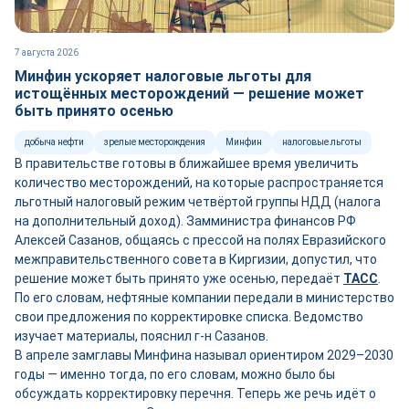
7 августа 2026
Минфин ускоряет налоговые льготы для
истощённых месторождений — решение может
быть принято осенью
добыча нефти
зрелые месторождения
Минфин
налоговые льготы
В правительстве готовы в ближайшее время увеличить
количество месторождений, на которые распространяется
льготный налоговый режим четвёртой группы НДД (налога
на дополнительный доход). Замминистра финансов РФ
Алексей Сазанов, общаясь с прессой на полях Евразийского
межправительственного совета в Киргизии, допустил, что
решение может быть принято уже осенью, передаёт
ТАСС
.
По его словам, нефтяные компании передали в министерство
свои предложения по корректировке списка. Ведомство
изучает материалы, пояснил г-н Сазанов.
В апреле замглавы Минфина называл ориентиром 2029–2030
годы — именно тогда, по его словам, можно было бы
обсуждать корректировку перечня. Теперь же речь идёт о