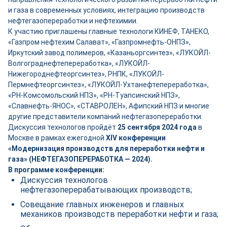
и газа в современных условиях, интеграцию производств
нефтегазопереработки и нефтехимии.
К участию приглашены главные технологи КИНЕФ, ТАНЕКО,
«Газпром нефтехим Салават», «Газпромнефть-ОНПЗ»,
Иркутский завод полимеров, «Казаньоргсинтез», «ЛУКОЙЛ-
Волгограднефтепереработка», «ЛУКОЙЛ-
Нижегороднефтеоргсинтез», РНПК, «ЛУКОЙЛ-
Пермнефтеоргсинтез», «ЛУКОЙЛ-Ухтанефтепереработка»,
«РН-Комсомольский НПЗ», «РН-Туапсинский НПЗ»,
«Славнефть-ЯНОС», «СТАВРОЛЕН», Афипский НПЗ и многие
другие представители компаний нефтегазопереработки.
Дискуссия технологов пройдёт
25 сентября 2024 года
в
Москве в рамках ежегодной
XIV конференции
«Модернизация производств для переработки нефти и
газа» (НЕФТЕГАЗОПЕРЕРАБОТКА — 2024).
В программе конференции:
Дискуссия технологов
нефтегазоперерабатывающих производств;
Совещание главных инженеров и главных
механиков производств переработки нефти и газа;