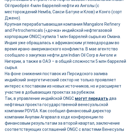
Oil приобрёл 4 млн баррелей нефти из Анголы (с
месторождений Немба, Сакси-Батуке и Клов) и Конго (сорт
Джено).
Крупная перерабатывающая компания Mangalore Refinery
and Petrochemicals («дочка» индийской нефтегазовой
корпорации ONGC) купила 1 млн баррелей сырья из Омана.
Индия уже обращалась к африканским углеводородам во
время ирано-американского конфликта. В мае агентство
сообщало о закупках нефти для Indian Oil Corp в Анголе и
Нигерии, а также в ОАЭ – в общей сложности 5 млн баррелей
сырья.
На фоне снижения поставок из Персидского залива
индийский энергетический сектор не только проявляет
интерес к поставкам из новых источников, но и расширяет
участие в добывающих проектах за рубежом.
Так, в управление индийской ONGC
могут передать
два
нефтяных проекта государственной венесуэльской
компании PDVSA. Как сообщил финансовый директор
компании Анупам Агарвал в ходе конференции по
финансовым результатам за второй квартал, заключение
соответствующих соглашений ONGC с властями Венесуэлы