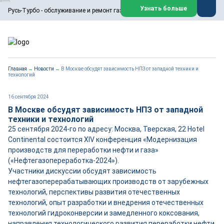
ООО «Русь-Турбо» занимается сервисом газовых и паровых
Узнать больше
Русь-Турбо - обслуживание и ремонт газовых паровых турбин
турбин, комплексным ремонтом, восстановлением,
техническим обслуживанием оборудования ТЭС,
зарубежных поршневых машин и компрессоров, которые
работают на нефтегазовых, нефтехимических,
металлургических и других предприятиях.
https://russturbo.ru/
Реклама. ООО «Русь-Турбо», ИНН 7802588950
Главная
→
Новости
→
В Москве обсудят зависимость НПЗ от западной техники и
erid: F7NfYUJCUneVdwPs4znf
технологий
Перейти на сайт
Закрыть
16 сентября 2024
В Москве обсудят зависимость НПЗ от западной
техники и технологий
25 сентября 2024-го по адресу: Москва, Тверская, 22 Hotel
Continental состоится XIV конференция «Модернизация
производств для переработки нефти и газа»
(«Нефтегазопереработка-2024»).
Участники дискуссии обсудят зависимость
нефтегазоперерабатывающих производств от зарубежных
технологий, перспективы развития отечественных
технологий, опыт разработки и внедрения отечественных
технологий гидроконверсии и замедленного коксования,
направления технологического развития переработки нефти