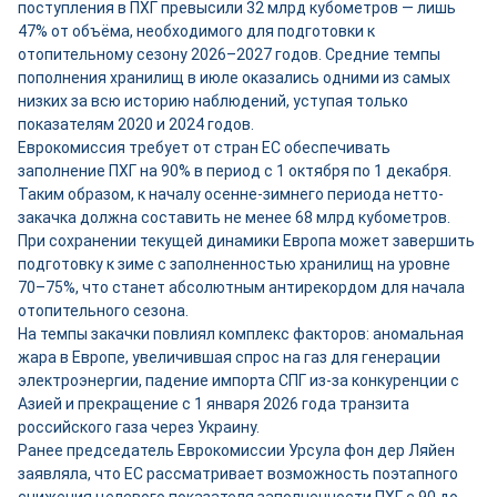
поступления в ПХГ превысили 32 млрд кубометров — лишь
47% от объёма, необходимого для подготовки к
отопительному сезону 2026–2027 годов. Средние темпы
пополнения хранилищ в июле оказались одними из самых
низких за всю историю наблюдений, уступая только
показателям 2020 и 2024 годов.
Еврокомиссия требует от стран ЕС обеспечивать
заполнение ПХГ на 90% в период с 1 октября по 1 декабря.
Таким образом, к началу осенне-зимнего периода нетто-
закачка должна составить не менее 68 млрд кубометров.
При сохранении текущей динамики Европа может завершить
подготовку к зиме с заполненностью хранилищ на уровне
70–75%, что станет абсолютным антирекордом для начала
отопительного сезона.
На темпы закачки повлиял комплекс факторов: аномальная
жара в Европе, увеличившая спрос на газ для генерации
электроэнергии, падение импорта СПГ из-за конкуренции с
Азией и прекращение с 1 января 2026 года транзита
российского газа через Украину.
Ранее председатель Еврокомиссии Урсула фон дер Ляйен
заявляла, что ЕС рассматривает возможность поэтапного