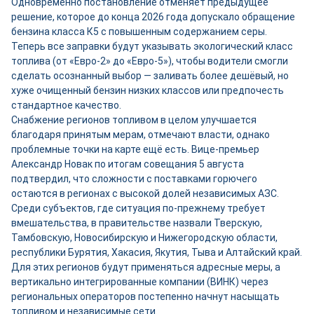
Одновременно постановление отменяет предыдущее
решение, которое до конца 2026 года допускало обращение
бензина класса К5 с повышенным содержанием серы.
Теперь все заправки будут указывать экологический класс
топлива (от «Евро-2» до «Евро-5»), чтобы водители смогли
сделать осознанный выбор — заливать более дешёвый, но
хуже очищенный бензин низких классов или предпочесть
стандартное качество.
Снабжение регионов топливом в целом улучшается
благодаря принятым мерам, отмечают власти, однако
проблемные точки на карте ещё есть. Вице-премьер
Александр Новак по итогам совещания 5 августа
подтвердил, что сложности с поставками горючего
остаются в регионах с высокой долей независимых АЗС.
Среди субъектов, где ситуация по-прежнему требует
вмешательства, в правительстве назвали Тверскую,
Тамбовскую, Новосибирскую и Нижегородскую области,
республики Бурятия, Хакасия, Якутия, Тыва и Алтайский край.
Для этих регионов будут применяться адресные меры, а
вертикально интегрированные компании (ВИНК) через
региональных операторов постепенно начнут насыщать
топливом и независимые сети.