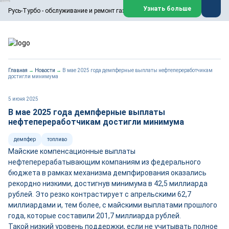
ООО «Русь-Турбо» занимается сервисом газовых и паровых
Узнать больше
Русь-Турбо - обслуживание и ремонт газовых паровых турбин
турбин, комплексным ремонтом, восстановлением,
техническим обслуживанием оборудования ТЭС,
зарубежных поршневых машин и компрессоров, которые
работают на нефтегазовых, нефтехимических,
металлургических и других предприятиях.
https://russturbo.ru/
Реклама. ООО «Русь-Турбо», ИНН 7802588950
Главная
→
Новости
→
В мае 2025 года демпферные выплаты нефтепереработчикам
erid: F7NfYUJCUneVdwPs4znf
достигли минимума
Перейти на сайт
Закрыть
5 июня 2025
В мае 2025 года демпферные выплаты
нефтепереработчикам достигли минимума
демпфер
топливо
Майские компенсационные выплаты
нефтеперерабатывающим компаниям из федерального
бюджета в рамках механизма демпфирования оказались
рекордно низкими, достигнув минимума в 42,5 миллиарда
рублей. Это резко контрастирует с апрельскими 62,7
миллиардами и, тем более, с майскими выплатами прошлого
года, которые составили 201,7 миллиарда рублей.
Такой низкий уровень поддержки, если не учитывать полное