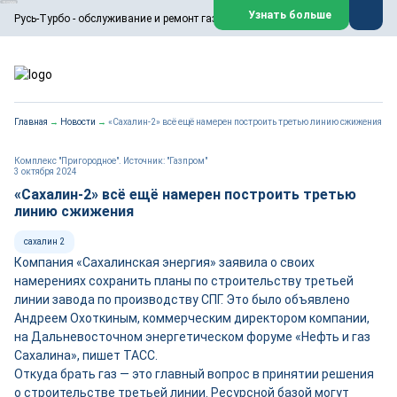
ООО «Русь-Турбо» занимается сервисом газовых и паровых
Узнать больше
Русь-Турбо - обслуживание и ремонт газовых паровых турбин
турбин, комплексным ремонтом, восстановлением,
техническим обслуживанием оборудования ТЭС,
зарубежных поршневых машин и компрессоров, которые
работают на нефтегазовых, нефтехимических,
металлургических и других предприятиях.
https://russturbo.ru/
Реклама. ООО «Русь-Турбо», ИНН 7802588950
Главная
→
Новости
→
«Сахалин-2» всё ещё намерен построить третью линию сжижения
erid: F7NfYUJCUneVdwPs4znf
Перейти на сайт
Закрыть
Комплекс "Пригородное". Источник: "Газпром"
3 октября 2024
«Сахалин-2» всё ещё намерен построить третью
линию сжижения
сахалин 2
Компания «Сахалинская энергия» заявила о своих
намерениях сохранить планы по строительству третьей
линии завода по производству СПГ. Это было объявлено
Андреем Охоткиным, коммерческим директором компании,
на Дальневосточном энергетическом форуме «Нефть и газ
Сахалина», пишет ТАСС.
Откуда брать газ — это главный вопрос в принятии решения
о строительстве третьей линии. Ресурсной базой могут