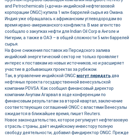
and Petrochemicals («дочка» индийской нефтегазовой
корпорации ONGC) купила 1 млн баррелей сырья из Омана.
Индия уже обращалась к африканским углеводородам во
время ирано-американского конфликта. В мае агентство
сообщало о закупках нефти для Indian Oil Corp в Анголе и
Нигерии, а также в ОАЭ – в общей сложности 5 млн баррелей
сырья.
На фоне снижения поставок из Персидского залива
индийский энергетический сектор не только проявляет
интерес к поставкам из новых источников, но и расширяет
участие в добывающих проектах за рубежом.
Так, в управление индийской ONGC
могут передать
два
нефтяных проекта государственной венесуэльской
компании PDVSA. Как сообщил финансовый директор
компании Анупам Агарвал в ходе конференции по
финансовым результатам за второй квартал, заключение
соответствующих соглашений ONGC с властями Венесуэлы
ожидается в ближайшее время, пишет Reuters.
Новое законодательство, которое регулирует нефтегазовую
отрасль страны, даёт индийскому инвестору полную
свободу деятельности, добавил финдиректор ONGC. Прежде