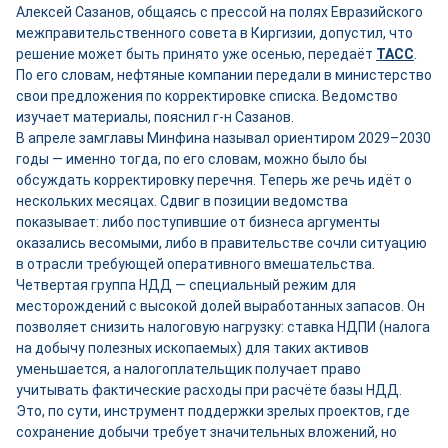
Алексей Сазанов, общаясь с прессой на полях Евразийского
межправительственного совета в Киргизии, допустил, что
решение может быть принято уже осенью, передаёт
ТАСС
.
По его словам, нефтяные компании передали в министерство
свои предложения по корректировке списка. Ведомство
изучает материалы, пояснил г-н Сазанов.
В апреле замглавы Минфина называл ориентиром 2029–2030
годы — именно тогда, по его словам, можно было бы
обсуждать корректировку перечня. Теперь же речь идёт о
нескольких месяцах. Сдвиг в позиции ведомства
показывает: либо поступившие от бизнеса аргументы
оказались весомыми, либо в правительстве сочли ситуацию
в отрасли требующей оперативного вмешательства.
Четвертая группа НДД — специальный режим для
месторождений с высокой долей выработанных запасов. Он
позволяет снизить налоговую нагрузку: ставка НДПИ (налога
на добычу полезных ископаемых) для таких активов
уменьшается, а налогоплательщик получает право
учитывать фактические расходы при расчёте базы НДД.
Это, по сути, инструмент поддержки зрелых проектов, где
сохранение добычи требует значительных вложений, но