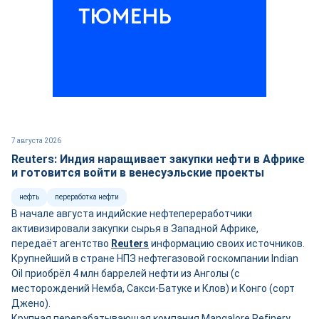
7 августа 2026
Reuters: Индия наращивает закупки нефти в Африке
и готовится войти в венесуэльские проекты
нефть
переработка нефти
В начале августа индийские нефтепереработчики
активизировали закупки сырья в Западной Африке,
передаёт агентство
Reuters
информацию своих источников.
Крупнейший в стране НПЗ нефтегазовой госкомпании Indian
Oil приобрёл 4 млн баррелей нефти из Анголы (с
месторождений Немба, Сакси-Батуке и Клов) и Конго (сорт
Джено).
Крупная перерабатывающая компания Mangalore Refinery