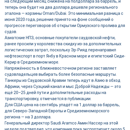
на следующий месяц снижена на полдоллара за баррель, и
теперь она будет на два доллара дешевле регионального
эталона — корзины Oman/Dubai. Это минимальная разница с
июня 2020 года, решение принято на фоне сообщений о
прогрессе переговоров об открытии Ормузского пролива для
судов.
Азиатские НПЗ, основные покупатели саудовской нефти,
ранее просили у королевства скидку из-за дополнительных
логистических затрат, поскольку Эр-Рияд перенаправил
нефтеэкспорт в порт Янбу в Красном море и египетский Сиди-
Керир в Средиземном море.
Напряжённость в ближневосточном регионе заставляет
судовладельцев выбирать более безопасные маршруты.
Танкеры из Саудовской Аравии теперь идут в Азию в обход
Африки, через Суэцкий канал и мыс Доброй Надежды — это
ещё 20–25 дней пути и дополнительные расходы на
транспортировку, отмечается в публикации.
Для США цена на сентябрь упадёт на 1 доллар за баррель,
для Северо-Западной Европы и Средиземноморского
региона — на 3 доллара.
Генеральный директор Saudi Aramco Амин Нассер на этой
неделе подтвердил, что компания пока экспортирует около 5