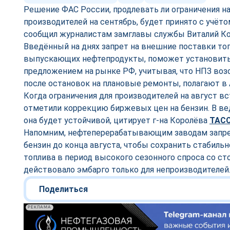
Решение ФАС России, продлевать ли ограничения на
производителей на сентябрь, будет принято с учёто
сообщил журналистам замглавы службы Виталий Ко
Введённый на днях запрет на внешние поставки топ
выпускающих нефтепродукты, поможет установить
предложением на рынке РФ, учитывая, что НПЗ воз
после остановок на плановые ремонты, полагают в
Когда ограничения для производителей на август вс
отметили коррекцию биржевых цен на бензин. В в
она будет устойчивой, цитирует г-на Королёва
ТАС
Напомним, нефтеперерабатывающим заводам запре
бензин до конца августа, чтобы сохранить стабиль
топлива в период высокого сезонного спроса со ст
действовало эмбарго только для непроизводителей
Поделиться
РЕКЛАМА