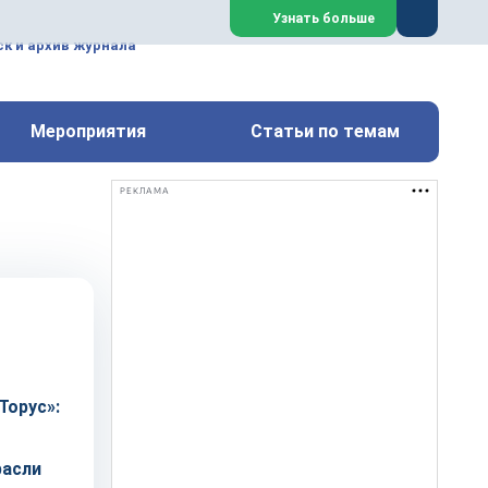
ем, техническим обслуживанием
Узнать больше
техимических, металлургических
к и архив журнала
Перейти на сайт
Закрыть
Мероприятия
Статьи по темам
РЕКЛАМА
Торус»:
асли