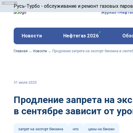
ООО «Русь-Турбо» занимается сервисом газовых и
Русь-Турбо - обслуживание и ремонт газовых паро
оборудования ТЭС, зарубежных поршневых машин и
Журнал «Нефте
и других предприятиях.
https://russturbo.ru/
Реклама. ООО «Русь-Турбо», ИНН 7802588950
Новости
Нефтегаз 2026
Обз
erid: F7NfYUJCUneVdwPs4znf
Главная
→
Новости
→
Продление запрета на экспорт бензина в сентяб
31 июля 2025
Продление запрета на экс
в сентябре зависит от ур
запрет на экспорт бензина
нпз
цены на бензин