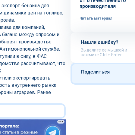
от отечественного
 экспорт бензина для
производителя
м динамики цен на топливо,
Читать материал
ролёв.
лива для компаний,
 баланс между спросом и
обновят производство
Нашли ошибку?
 Антимонопольной службе.
Выделите ее мышкой и
нажмите Ctrl + Enter
тупили в силу, в ФАС
едомстве рассчитывают, что
С
.
Поделиться
тили экспортировать
ность внутреннего рынка
ороны аграриев. Ранее
.