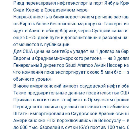
Рияд перенаправил нефтеэкспорт в порт Янбу в Кра
Сиди-Керир в Средиземном море.
Напряжённость в ближневосточном регионе застав
выбирать более безопасные маршруты. Танкеры из
идут в Азию в обход Африки, через Суэцкий канал
ещё 20–25 дней пути и дополнительные расходы на 
отмечается в публикации.
Для США цена на сентябрь упадёт на 1 доллар за ба
Европы и Средиземноморского региона — на 3 долла
Генеральный директор Saudi Aramco Амин Нассер на
что компания пока экспортирует около 5 млн б/с — 
обычного уровня.
В июле американский импорт саудовской нефти обну
Такие предварительные данные правительства США
Причина в логистике: конфликт в Ормузском пролив
Персидского залива сделали поставки нестабильным
Штаты импортировали из Саудовской Аравии свыше 
Американские НПЗ переключились на Венесуэлу — 
до 600 тыс. баррелей в сутки (б/с) против 100 тыс. б