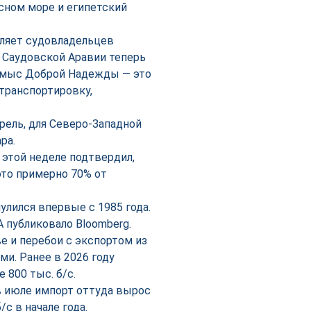
сном море и египетский
ляет судовладельцев
 Саудовской Аравии теперь
 и мыс Доброй Надежды — это
транспортировку,
ррель, для Северо-Западной
ра.
 этой неделе подтвердил,
это примерно 70% от
лился впервые с 1985 года.
 публиковало Bloomberg.
е и перебои с экспортом из
и. Ранее в 2026 году
800 тыс. б/с.
в июле импорт оттуда вырос
/с в начале года.