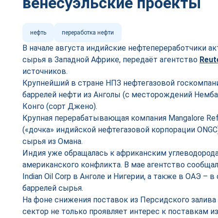
венесуэльские проекты
нефть
переработка нефти
В начале августа индийские нефтепереработчики а
сырья в Западной Африке, передаёт агентство
Reut
источников.
Крупнейший в стране НПЗ нефтегазовой госкомпании 
баррелей нефти из Анголы (с месторождений Немба,
Конго (сорт Джено).
Крупная перерабатывающая компания Mangalore Refin
(«дочка» индийской нефтегазовой корпорации ONGC)
сырья из Омана.
Индия уже обращалась к африканским углеводорода
американского конфликта. В мае агентство сообщал
Indian Oil Corp в Анголе и Нигерии, а также в ОАЭ –
баррелей сырья.
На фоне снижения поставок из Персидского залива
сектор не только проявляет интерес к поставкам из