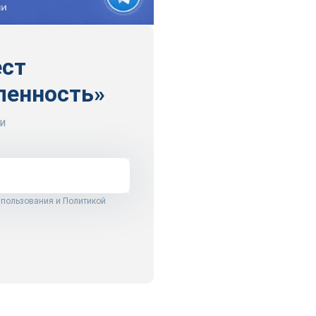
ест
ленность»
и
 пользования
и
Политикой