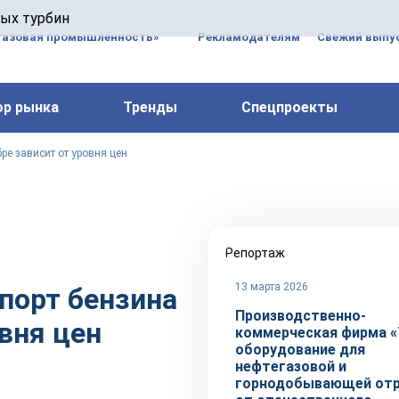
 паровых турбин, комплексным ремонтом, восстановлени
вых турбин
 компрессоров, которые работают на нефтегазовых, неф
газовая промышленность»
Рекламодателям
Свежий выпус
ор рынка
Тренды
Спецпроекты
ре зависит от уровня цен
Репортаж
13 марта 2026
порт бензина
Производственно-
овня цен
коммерческая фирма «
оборудование для
нефтегазовой и
горнодобывающей отр