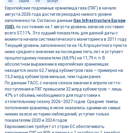
газ
Европа
спг
экспорт
Европейские подземные хранилища газа (ПХГ) в начале
августа 2026 года достигли рекордно низкого уровня
заполненности. Согласно данным
Gas Infrastructure Europe
(GIE)
, по состоянию на 1 августа уровень запасов составил
всего 57,11%. Это худший показатель для данной даты с
момента начала систематического мониторинга в 2011 году.
Текущий уровень заполненности на 16,4 процентного пункта
ниже среднего значения за последние пять лет и уступает
прошлогоднему показателю (68,9%) на 11,79 п. п. В
абсолютном выражении в европейских хранилищах
находится около 62,7 млрд кубометров газа — примерно на
13,3 млрд кубометров меньше, чем годом ранее.
По данным ТАСС, с начала сезона закачки в апреле нетто-
поступления в ПХГ превысили 32 млрд кубометров — лишь
47% от объёма, необходимого для подготовки к
отопительному сезону 2026–2027 годов. Средние темпы
пополнения хранилищ в июле оказались одними из самых
низких за всю историю наблюдений, уступая только
показателям 2020 и 2024 годов.
Еврокомиссия требует от стран ЕС обеспечивать
заполнение ПХГ на 90% в период с 1 октября по 1 декабря.