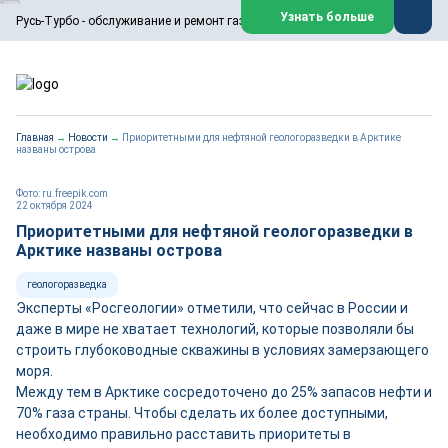
ООО «Русь-Турбо» занимается сервисом газовых и паровых
Узнать больше
Русь-Турбо - обслуживание и ремонт газовых паровых турбин
турбин, комплексным ремонтом, восстановлением,
техническим обслуживанием оборудования ТЭС,
зарубежных поршневых машин и компрессоров, которые
работают на нефтегазовых, нефтехимических,
металлургических и других предприятиях.
https://russturbo.ru/
Реклама. ООО «Русь-Турбо», ИНН 7802588950
Главная
→
Новости
→
Приоритетными для нефтяной геологоразведки в Арктике
erid: F7NfYUJCUneVdwPs4znf
названы острова
Перейти на сайт
Закрыть
Фото: ru.freepik.com
22 октября 2024
Приоритетными для нефтяной геологоразведки в
Арктике названы острова
геологоразведка
Эксперты «Росгеологии» отметили, что сейчас в России и
даже в мире не хватает технологий, которые позволяли бы
строить глубоководные скважины в условиях замерзающего
моря.
Между тем в Арктике сосредоточено до 25% запасов нефти и
70% газа страны. Чтобы сделать их более доступными,
необходимо правильно расставить приоритеты в