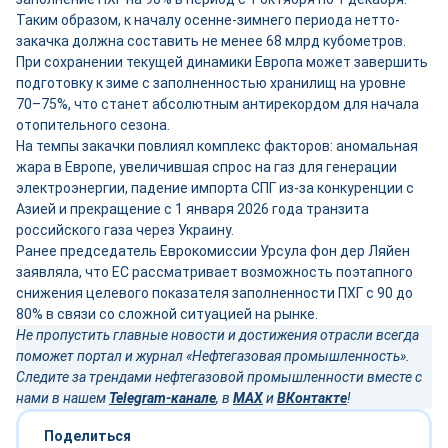
Таким образом, к началу осенне-зимнего периода нетто-
закачка должна составить не менее 68 млрд кубометров.
При сохранении текущей динамики Европа может завершить
подготовку к зиме с заполненностью хранилищ на уровне
70–75%, что станет абсолютным антирекордом для начала
отопительного сезона.
На темпы закачки повлиял комплекс факторов: аномальная
жара в Европе, увеличившая спрос на газ для генерации
электроэнергии, падение импорта СПГ из-за конкуренции с
Азией и прекращение с 1 января 2026 года транзита
российского газа через Украину.
Ранее председатель Еврокомиссии Урсула фон дер Ляйен
заявляла, что ЕС рассматривает возможность поэтапного
снижения целевого показателя заполненности ПХГ с 90 до
80% в связи со сложной ситуацией на рынке.
Не пропустить главные новости и достижения отрасли всегда
поможет портал и журнал «Нефтегазовая промышленность».
Следите за трендами нефтегазовой промышленности вместе с
нами в нашем
Telegram-канале
, в
MAX
и
ВКонтакте
!
Поделиться