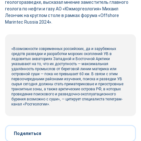
геологоразведке, высказал мнение заместитель главного
геолога по нефти и газу АО «Южморгеология» Михаил
Леончик на круглом столе в рамках форума «Offshore
Marintec Russia 2024».
«Возможности современных российских, да и зарубежных
средств разведки и разработки морских скоплений УВ в
ледовитых акваториях Западной и Восточной Арктики
указывают на то, что их доступность — максимальная
удалённость промыслов от береговой линии материка или
островной суши — пока не превышает 60 км. В связи с этим
первоочередными районами изучения, поиска и разведки УВ
сырья сегодня должны стать приматериковые и приостровные
транзитные зоны, а также арктические острова РФ, в которых
проведение поискового и разведочно-эксплуатационного
бурения возможно с суши», — цитирует специалиста телеграм-
канал «Росгеологии».
Поделиться