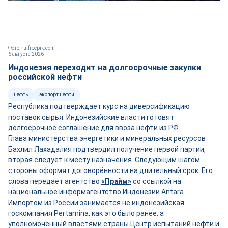
Фото: ru.freepik.com
6 августа 2026
Индонезия переходит на долгосрочные закупки
российской нефти
нефть
экспорт нефти
Республика подтверждает курс на диверсификацию
поставок сырья. Индонезийские власти готовят
долгосрочное соглашение для ввоза нефти из РФ.
Глава министерства энергетики и минеральных ресурсов
Бахлил Лахадалия подтвердил получение первой партии,
вторая следует к месту назначения. Следующим шагом
стороны оформят договорённости на длительный срок. Его
слова передаёт агентство
«Прайм»
со ссылкой на
национальное информагентство Индонезии Antara.
Импортом из России занимается не индонезийская
госкомпания Pertamina, как это было ранее, а
уполномоченный властями страны Центр испытаний нефти и