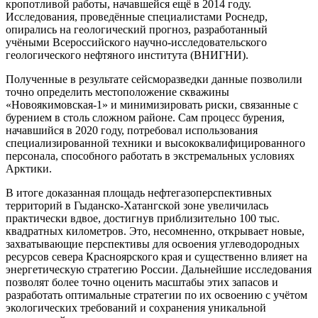
кропотливой работы, начавшейся ещё в 2014 году.
Исследования, проведённые специалистами Роснедр,
опирались на геологический прогноз, разработанный
учёными Всероссийского научно-исследовательского
геологического нефтяного института (ВНИГНИ).
Полученные в результате сейсморазведки данные позволили
точно определить местоположение скважины
«Новоякимовская-1» и минимизировать риски, связанные с
бурением в столь сложном районе. Сам процесс бурения,
начавшийся в 2020 году, потребовал использования
специализированной техники и высококвалифицированного
персонала, способного работать в экстремальных условиях
Арктики.
В итоге доказанная площадь нефтегазоперспективных
территорий в Гыданско-Хатангской зоне увеличилась
практически вдвое, достигнув приблизительно 100 тыс.
квадратных километров. Это, несомненно, открывает новые,
захватывающие перспективы для освоения углеводородных
ресурсов севера Красноярского края и существенно влияет на
энергетическую стратегию России. Дальнейшие исследования
позволят более точно оценить масштабы этих запасов и
разработать оптимальные стратегии по их освоению с учётом
экологических требований и сохранения уникальной