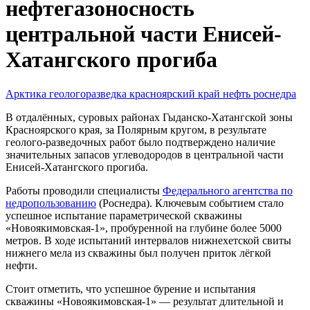
нефтегазоносность
центральной части Енисей-
Хатангского прогиба
Арктика
геологоразведка
красноярский край
нефть
роснедра
В отдалённых, суровых районах Гыданско-Хатангской зоны
Красноярского края, за Полярным кругом, в результате
геолого-разведочных работ было подтверждено наличие
значительных запасов углеводородов в центральной части
Енисей-Хатангского прогиба.
Работы проводили специалисты
Федерального агентства по
недропользованию
(Роснедра). Ключевым событием стало
успешное испытание параметрической скважины
«Новоякимовская-1», пробуренной на глубине более 5000
метров. В ходе испытаний интервалов нижнехетской свиты
нижнего мела из скважины был получен приток лёгкой
нефти.
Стоит отметить, что успешное бурение и испытания
скважины «Новоякимовская-1» — результат длительной и