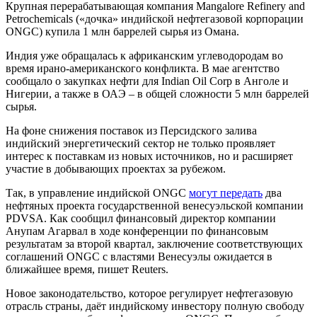
Крупная перерабатывающая компания Mangalore Refinery and
Petrochemicals («дочка» индийской нефтегазовой корпорации
ONGC) купила 1 млн баррелей сырья из Омана.
Индия уже обращалась к африканским углеводородам во
время ирано-американского конфликта. В мае агентство
сообщало о закупках нефти для Indian Oil Corp в Анголе и
Нигерии, а также в ОАЭ – в общей сложности 5 млн баррелей
сырья.
На фоне снижения поставок из Персидского залива
индийский энергетический сектор не только проявляет
интерес к поставкам из новых источников, но и расширяет
участие в добывающих проектах за рубежом.
Так, в управление индийской ONGC
могут передать
два
нефтяных проекта государственной венесуэльской компании
PDVSA. Как сообщил финансовый директор компании
Анупам Агарвал в ходе конференции по финансовым
результатам за второй квартал, заключение соответствующих
соглашений ONGC с властями Венесуэлы ожидается в
ближайшее время, пишет Reuters.
Новое законодательство, которое регулирует нефтегазовую
отрасль страны, даёт индийскому инвестору полную свободу