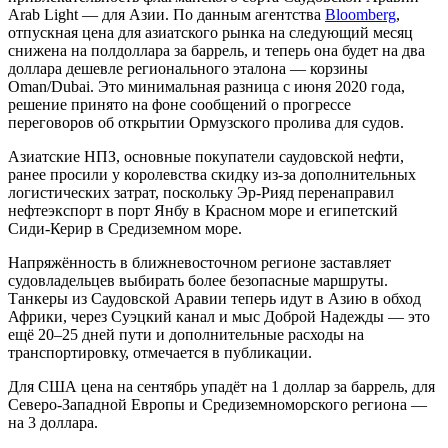
Arab Light — для Азии. По данным агентства
Bloomberg
,
отпускная цена для азиатского рынка на следующий месяц
снижена на полдоллара за баррель, и теперь она будет на два
доллара дешевле регионального эталона — корзины
Oman/Dubai. Это минимальная разница с июня 2020 года,
решение принято на фоне сообщений о прогрессе
переговоров об открытии Ормузского пролива для судов.
Азиатские НПЗ, основные покупатели саудовской нефти,
ранее просили у королевства скидку из-за дополнительных
логистических затрат, поскольку Эр-Рияд перенаправил
нефтеэкспорт в порт Янбу в Красном море и египетский
Сиди-Керир в Средиземном море.
Напряжённость в ближневосточном регионе заставляет
судовладельцев выбирать более безопасные маршруты.
Танкеры из Саудовской Аравии теперь идут в Азию в обход
Африки, через Суэцкий канал и мыс Доброй Надежды — это
ещё 20–25 дней пути и дополнительные расходы на
транспортировку, отмечается в публикации.
Для США цена на сентябрь упадёт на 1 доллар за баррель, для
Северо-Западной Европы и Средиземноморского региона —
на 3 доллара.