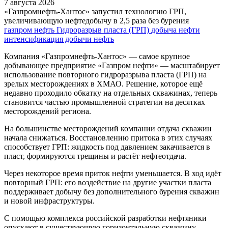
7 августа 2026
«Газпромнефть-Хантос» запустил технологию ГРП,
увеличивающую нефтедобычу в 2,5 раза без бурения
газпром нефть
Гидроразрыв пласта (ГРП)
добыча нефти
интенсификация добычи
нефть
Компания «Газпромнефть-Хантос» — самое крупное
добывающее предприятие «Газпром нефти» — масштабирует
использование повторного гидроразрыва пласта (ГРП) на
зрелых месторождениях в ХМАО. Решение, которое ещё
недавно проходило обкатку на отдельных скважинах, теперь
становится частью промышленной стратегии на десятках
месторождений региона.
На большинстве месторождений компании отдача скважин
начала снижаться. Восстановлению притока в этих случаях
способствует ГРП: жидкость под давлением закачивается в
пласт, формируются трещины и растёт нефтеотдача.
Через некоторое время приток нефти уменьшается. В ход идёт
повторный ГРП: его воздействие на другие участки пласта
поддерживает добычу без дополнительного бурения скважин
и новой инфраструктуры.
С помощью комплекса российской разработки нефтяники
опускают в существующую горизонтальную скважину