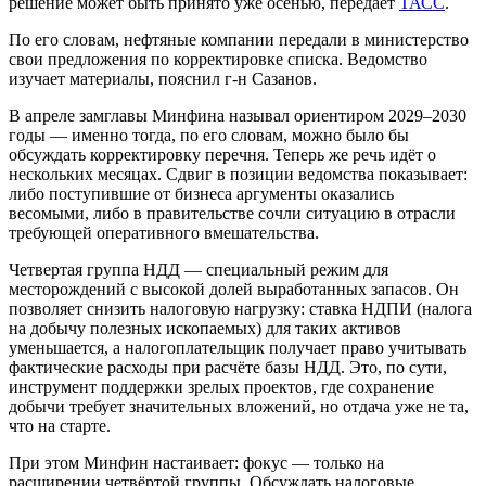
решение может быть принято уже осенью, передаёт
ТАСС
.
По его словам, нефтяные компании передали в министерство
свои предложения по корректировке списка. Ведомство
изучает материалы, пояснил г-н Сазанов.
В апреле замглавы Минфина называл ориентиром 2029–2030
годы — именно тогда, по его словам, можно было бы
обсуждать корректировку перечня. Теперь же речь идёт о
нескольких месяцах. Сдвиг в позиции ведомства показывает:
либо поступившие от бизнеса аргументы оказались
весомыми, либо в правительстве сочли ситуацию в отрасли
требующей оперативного вмешательства.
Четвертая группа НДД — специальный режим для
месторождений с высокой долей выработанных запасов. Он
позволяет снизить налоговую нагрузку: ставка НДПИ (налога
на добычу полезных ископаемых) для таких активов
уменьшается, а налогоплательщик получает право учитывать
фактические расходы при расчёте базы НДД. Это, по сути,
инструмент поддержки зрелых проектов, где сохранение
добычи требует значительных вложений, но отдача уже не та,
что на старте.
При этом Минфин настаивает: фокус — только на
расширении четвёртой группы. Обсуждать налоговые