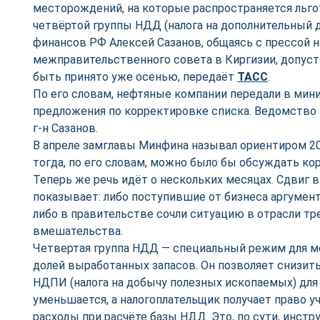
месторождений, на которые распространяется льг
четвёртой группы НДД (налога на дополнительный 
финансов РФ Алексей Сазанов, общаясь с прессой н
межправительственного совета в Киргизии, допуст
быть принято уже осенью, передаёт
ТАСС
.
По его словам, нефтяные компании передали в мин
предложения по корректировке списка. Ведомство 
г-н Сазанов.
В апреле замглавы Минфина называл ориентиром 2
тогда, по его словам, можно было бы обсуждать ко
Теперь же речь идёт о нескольких месяцах. Сдвиг 
показывает: либо поступившие от бизнеса аргумен
либо в правительстве сочли ситуацию в отрасли т
вмешательства.
Четвертая группа НДД — специальный режим для 
долей выработанных запасов. Он позволяет снизить
НДПИ (налога на добычу полезных ископаемых) для
уменьшается, а налогоплательщик получает право 
расходы при расчёте базы НДД. Это, по сути, инст