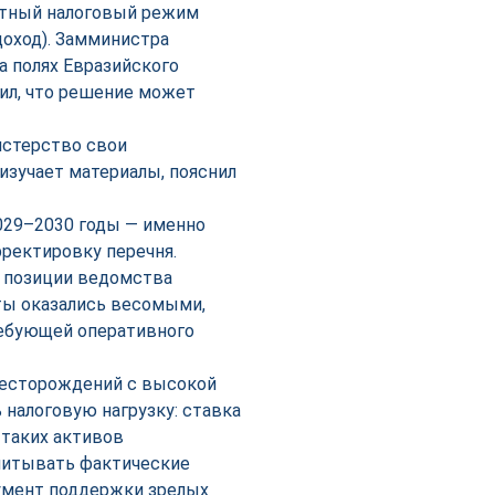
отный налоговый режим
доход). Замминистра
а полях Евразийского
ил, что решение может
истерство свои
изучает материалы, пояснил
029–2030 годы — именно
рректировку перечня.
в позиции ведомства
ты оказались весомыми,
ребующей оперативного
месторождений с высокой
 налоговую нагрузку: ставка
 таких активов
учитывать фактические
румент поддержки зрелых