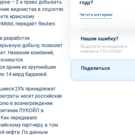
рна — 2 и право добывать
году?
ение ведомства в соцсетях.
Читать материал
екте иракскому
Mobil, передаёт Reuters
в разработке
Нашли ошибку?
ерывную добычу, позволит
Выделите ее мышкой и
нажмите Ctrl + Enter
ет. Названия компаний,
точняются.
тся одним из крупнейших
Поделиться
о 14 млрд баррелей.
авшиеся 25% принадлежат
е затраты несёт российская
долю в вознаграждении.
британии ЛУКОЙЛ в
 Как передавало
сийскому партнёру, в том
ей нефти. По данным