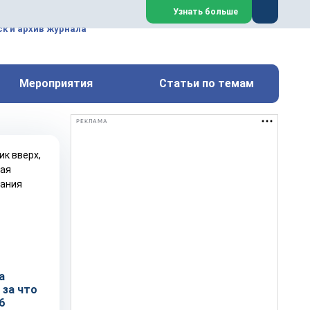
ем, техническим обслуживанием
Узнать больше
техимических, металлургических
к и архив журнала
Перейти на сайт
Закрыть
Мероприятия
Статьи по темам
РЕКЛАМА
а
 за что
6