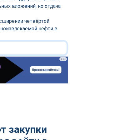
ьных вложений, но отдача
асширении четвёртой
дноизвлекаемой нефти в
т закупки