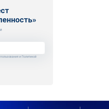
ест
ленность»
и
 пользования
и
Политикой