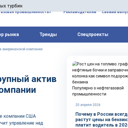
 паровых турбин, комплексным ремонтом, восстановлени
вых турбин
 компрессоров, которые работают на нефтегазовых, неф
газовая промышленность»
Рекламодателям
Свежий выпус
ор рынка
Тренды
Спецпроекты
Ла американской компании
рупный актив
омпании
Популярно о нефтегазовой
промышленности
20 апреля 2026
Почему в России всегд
ые компании США
растут цены на бензин:
учит управление над
платит водитель в 202