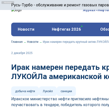
ООО «Русь-Турбо» занимается сервисом газовых и
Русь-Турбо - обслуживание и ремонт газовых паро
оборудования ТЭС, зарубежных поршневых машин и
Журнал «Нефте
и других предприятиях.
https://russturbo.ru/
Реклама. ООО «Русь-Турбо», ИНН 7802588950
Новости
Нефтегаз 2026
Обз
erid: F7NfYUJCUneVdwPs4znf
Главная
→
Новости
→
Ирак намерен передать крупный актив ЛУКОЙ
2 декабря 2025
Ирак намерен передать к
ЛУКОЙЛа американской к
добыча нефти
Лукойл
санкции
Иракское министерство нефти пригласило нефтян
поучаствовать в тендере, победитель которого пол