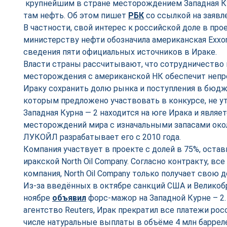
крупнейшим в стране месторождением Западная Ку
там нефть. Об этом пишет
РБК
со ссылкой на заявл
В частности, свой интерес к российской доле в про
министерству нефти обозначила американская Exxon
сведения пяти официальных источников в Ираке.
Власти страны рассчитывают, что сотрудничество 
месторождения с американской НК обеспечит непр
Ираку сохранить долю рынка и поступления в бюдж
которым предложено участвовать в конкурсе, не у
Западная Курна — 2 находится на юге Ирака и являе
месторождений мира с изначальными запасами окол
ЛУКОЙЛ разрабатывает его с 2010 года.
Компания участвует в проекте с долей в 75%, ост
иракской North Oil Company. Согласно контракту, вс
компания, North Oil Company только получает свою 
Из-за введённых в октябре санкций США и Велико
ноябре
объявил
форс-мажор на Западной Курне – 2.
агентство Reuters, Ирак прекратил все платежи рос
числе натуральные выплаты в объёме 4 млн баррел