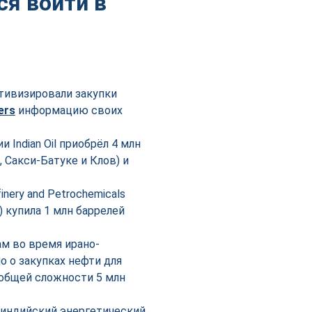
ся войти в
ктивизировали закупки
ers
информацию своих
Indian Oil приобрёл 4 млн
 Сакси-Батуке и Клов) и
ery and Petrochemicals
 купила 1 млн баррелей
м во время ирано-
о о закупках нефти для
 в общей сложности 5 млн
 индийский энергетический