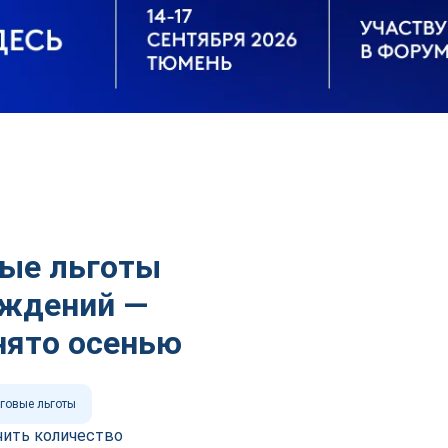
вые льготы
ождений —
нято осенью
говые льготы
чить количество