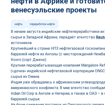
нефти в Африке и готовит
венесуэльские проекты
нефть
переработка нефти
В начале августа индийские нефтепереработчики а
сырья в Западной Африке, передаёт агентство
Reut
источников.
Крупнейший в стране НПЗ нефтегазовой госкомпании 
баррелей нефти из Анголы (с месторождений Немба,
Конго (сорт Джено).
Крупная перерабатывающая компания Mangalore Refin
(«дочка» индийской нефтегазовой корпорации ONGC)
сырья из Омана.
Индия уже обращалась к африканским углеводорода
американского конфликта. В мае агентство сообщал
Indian Oil Corp в Анголе и Нигерии, а также в ОАЭ –
баррелей сырья.
На фоне снижения поставок из Персидского залива