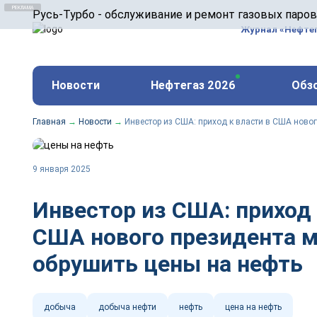
ООО «Русь-Турбо» занимается сервисом газовых и
Русь-Турбо - обслуживание и ремонт газовых паро
оборудования ТЭС, зарубежных поршневых машин и
Журнал «Нефте
и других предприятиях.
https://russturbo.ru/
Реклама. ООО «Русь-Турбо», ИНН 7802588950
Новости
Нефтегаз 2026
Обз
erid: F7NfYUJCUneVdwPs4znf
Главная
→
Новости
→
Инвестор из США: приход к власти в США ново
9 января 2025
Инвестор из США: приход 
США нового президента 
обрушить цены на нефть
добыча
добыча нефти
нефть
цена на нефть