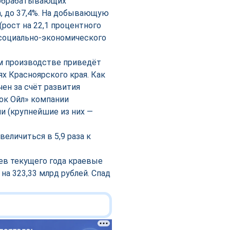
я обрабатывающих
а, до 37,4%. На добывающую
(рост на 22,1 процентного
а социально-экономического
м производстве приведёт
х Красноярского края. Как
чен за счёт развития
ок Ойл» компании
и (крупнейшие из них —
еличиться в 5,9 раза к
ев текущего года краевые
а 323,33 млрд рублей. Спад