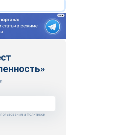
ест
ленность»
и
 пользования
и
Политикой