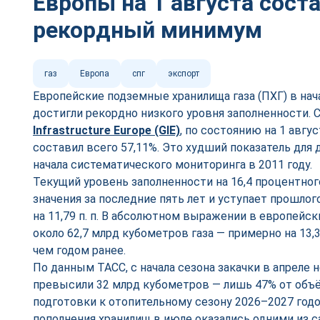
Европы на 1 августа сост
рекордный минимум
газ
Европа
спг
экспорт
Европейские подземные хранилища газа (ПХГ) в нача
достигли рекордно низкого уровня заполненности.
Infrastructure Europe (GIE)
, по состоянию на 1 авгу
составил всего 57,11%. Это худший показатель для
начала систематического мониторинга в 2011 году.
Текущий уровень заполненности на 16,4 процентног
значения за последние пять лет и уступает прошлог
на 11,79 п. п. В абсолютном выражении в европейск
около 62,7 млрд кубометров газа — примерно на 13
чем годом ранее.
По данным ТАСС, с начала сезона закачки в апреле 
превысили 32 млрд кубометров — лишь 47% от объё
подготовки к отопительному сезону 2026–2027 год
пополнения хранилищ в июле оказались одними из 