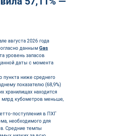
авила 57,11% —
ле августа 2026 года
 Согласно данным
Gas
ста уровень запасов
 данной даты с момента
о пункта ниже среднего
однему показателю (68,9%)
их хранилищах находится
,3 млрд кубометров меньше,
нетто-поступления в ПХГ
ма, необходимого для
ов. Средние темпы
самых низких за всю