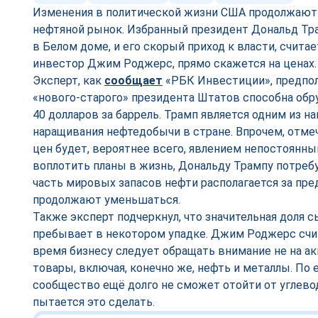
Изменения в политической жизни США продолжают 
нефтяной рынок. Избранный президент Дональд Тра
в Белом доме, и его скорый приход к власти, считае
инвестор Джим Роджерс, прямо скажется на ценах
Эксперт, как
сообщает
«РБК Инвестиции», предпола
«нового-старого» президента Штатов способна обр
40 долларов за баррель. Трамп является одним из н
наращивания нефтедобычи в стране. Впрочем, отме
цен будет, вероятнее всего, явлением непостоянным
воплотить планы в жизнь, Дональду Трампу потребу
часть мировых запасов нефти располагается за пре
продолжают уменьшаться.
Также эксперт подчеркнул, что значительная доля 
пребывает в некотором упадке. Джим Роджерс счит
время бизнесу следует обращать внимание не на ак
товары, включая, конечно же, нефть и металлы. По 
сообщество ещё долго не сможет отойти от углевод
пытается это сделать.