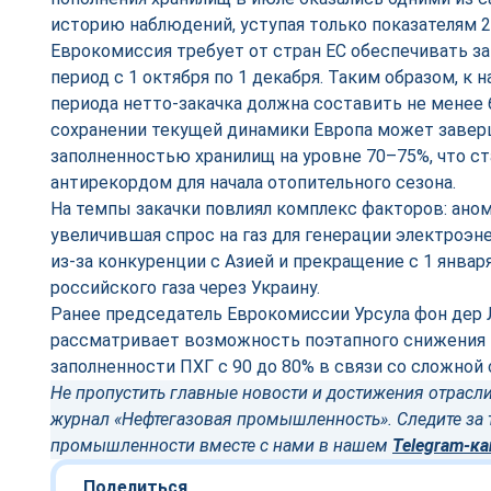
историю наблюдений, уступая только показателям 20
Еврокомиссия требует от стран ЕС обеспечивать за
период с 1 октября по 1 декабря. Таким образом, к 
периода нетто-закачка должна составить не менее 
сохранении текущей динамики Европа может завер
заполненностью хранилищ на уровне 70–75%, что 
антирекордом для начала отопительного сезона.
На темпы закачки повлиял комплекс факторов: аном
увеличившая спрос на газ для генерации электроэн
из-за конкуренции с Азией и прекращение с 1 январ
российского газа через Украину.
Ранее председатель Еврокомиссии Урсула фон дер Л
рассматривает возможность поэтапного снижения 
заполненности ПХГ с 90 до 80% в связи со сложной 
Не пропустить главные новости и достижения отрасли
журнал «Нефтегазовая промышленность». Следите за 
промышленности вместе с нами в нашем
Telegram-ка
Поделиться