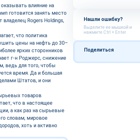
оказывать влияние на
мп готовится занять место
Нашли ошибку?
т владелец Rogers Holdings,
Выделите ее мышкой и
.
нажмите Ctrl + Enter
гает, что политика
ушить цены на нефть до 30–
Поделиться
аиболее ярких сторонников
чает г-н Роджерс, снижение
, ведь для того, чтобы
ется время. Да и большая
делами Штатов, и они
сырьевых товаров
ает, что в настоящее
ции, а как раз на сырьевые
его словам, мировое
ородов, хоть и активно