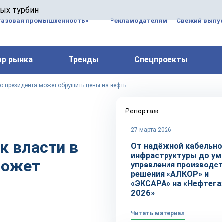
 паровых турбин, комплексным ремонтом, восстановлени
вых турбин
 компрессоров, которые работают на нефтегазовых, неф
газовая промышленность»
Рекламодателям
Свежий выпус
ор рынка
Тренды
Спецпроекты
го президента может обрушить цены на нефть
Репортаж
27 марта 2026
к власти в
От надёжной кабельно
инфраструктуры до ум
может
управления производс
решения «АЛКОР» и
«ЭКСАРА» на «Нефтега
2026»
Читать материал