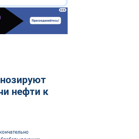
гнозируют
и нефти к
кончательно