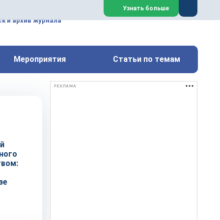
ем, техническим обслуживанием
Узнать больше
техимических, металлургических
к и архив журнала
Перейти на сайт
Закрыть
Мероприятия
Статьи по темам
РЕКЛАМА
й
ного
твом:
зе