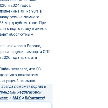
20 и 2024 годов.
полнение ПХГ на 90% в
началу осенне-зимнего
68 млрд кубометров. При
шить подготовку к зиме с
станет абсолютным
альная жара в Европе,
ергии, падение импорта СПГ
я 2026 года транзита
яйен заявляла, что ЕС
целевого показателя
ситуацией на рынке.
 всегда поможет портал и
трендами нефтегазовой
нале
, в
MAX
и
ВКонтакте
!