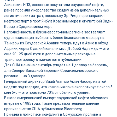
Азиатские НПЗ, основные покупатели саудовской нефти,
ранее просили у королевства скидку из-за дополнительных
логистических затрат, поскольку Эр-Рияд перенаправил
нефтеэкспорт в порт Янбу в Красном море и египетский Сиди-
Керир в Средиземном море.
Напряжённость в ближневосточном регионе заставляет
судовладельцев выбирать более безопасные маршруты.
Танкеры из Саудовской Аравии теперь идут в Азию в обход
Африки, через Суэцкий канал и мыс Доброй Надежды — это
ещё 20–25 дней пути и дополнительные расходы на
транспортировку, отмечается в публикации.
Для США цена на сентябрь упадёт на 1 доллар за баррель,
для Северо-Западной Европы и Средиземноморского
региона — на 3 доллара.
Генеральный директор Saudi Aramco Амин Нассер на этой
неделе подтвердил, что компания пока экспортирует около 5
млн б/с — это примерно 70% от обычного уровня.
В июле американский импорт саудовской нефти обнулился
впервые с 1985 года. Такие предварительные данные
правительства США публиковало Bloomberg.
Причина в логистике: конфликт в Ормузском проливе и