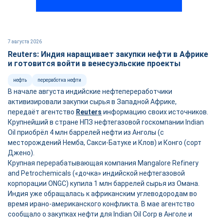
7 августа 2026
Reuters: Индия наращивает закупки нефти в Африке
и готовится войти в венесуэльские проекты
нефть
переработка нефти
В начале августа индийские нефтепереработчики
активизировали закупки сырья в Западной Африке,
передаёт агентство
Reuters
информацию своих источников.
Крупнейший в стране НПЗ нефтегазовой госкомпании Indian
Oil приобрёл 4 млн баррелей нефти из Анголы (с
месторождений Немба, Сакси-Батуке и Клов) и Конго (сорт
Джено).
Крупная перерабатывающая компания Mangalore Refinery
and Petrochemicals («дочка» индийской нефтегазовой
корпорации ONGC) купила 1 млн баррелей сырья из Омана.
Индия уже обращалась к африканским углеводородам во
время ирано-американского конфликта. В мае агентство
сообщало о закупках нефти для Indian Oil Corp в Анголе и