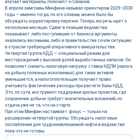
изучает материалы, пояснил г-н Сазанов.
В апреле замглавы Минфина называл ориентиром 2029–2030
годы — именно тогда, по его словам, можно было бы
обсуждать корректировку перечня. Теперь же речь идёт о
нескольких месяцах. Сдвиг в позиции ведомства
показывает: либо поступившие от бизнеса аргументы
оказались весомыми, либо в правительстве сочли ситуацию
в отрасли требующей оперативного вмешательства.
Четвертая группа НДД — специальный режим для
месторождений с высокой долей выработанных запасов. Он
позволяет снизить налоговую нагрузку: ставка НДПИ (налога
на добычу полезных ископаемых) для таких активов
уменьшается, а налогоплательщик получает право
учитывать фактические расходы при расчёте базы НДД.
Это, по сути, инструмент поддержки зрелых проектов, где
сохранение добычи требует значительных вложений, но
отдача уже не та, что на старте.
При этом Минфин настаивает: фокус — только на
расширении четвёртой группы. Обсуждать налоговые
послабления для трудноизвлекаемой нефти в ведомстве
пока что не готовы.