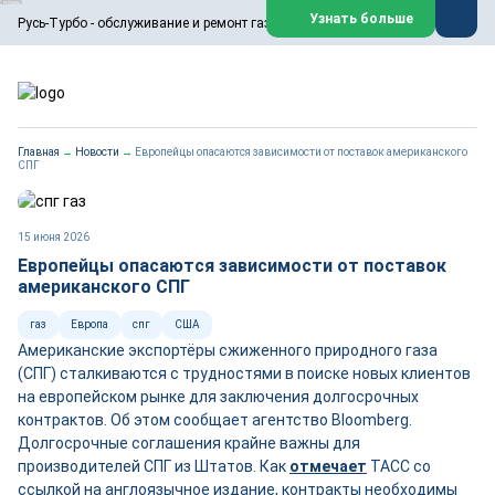
ООО «Русь-Турбо» занимается сервисом газовых и паровых
Узнать больше
Русь-Турбо - обслуживание и ремонт газовых паровых турбин
турбин, комплексным ремонтом, восстановлением,
техническим обслуживанием оборудования ТЭС,
зарубежных поршневых машин и компрессоров, которые
работают на нефтегазовых, нефтехимических,
металлургических и других предприятиях.
https://russturbo.ru/
Реклама. ООО «Русь-Турбо», ИНН 7802588950
Главная
→
Новости
→
Европейцы опасаются зависимости от поставок американского
erid: F7NfYUJCUneVdwPs4znf
СПГ
Перейти на сайт
Закрыть
15 июня 2026
Европейцы опасаются зависимости от поставок
американского СПГ
газ
Европа
спг
США
Американские экспортёры сжиженного природного газа
(СПГ) сталкиваются с трудностями в поиске новых клиентов
на европейском рынке для заключения долгосрочных
контрактов. Об этом сообщает агентство Bloomberg.
Долгосрочные соглашения крайне важны для
производителей СПГ из Штатов. Как
отмечает
ТАСС со
ссылкой на англоязычное издание, контракты необходимы