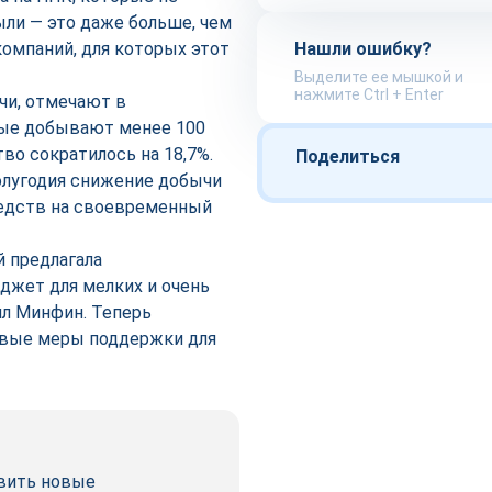
ли — это даже больше, чем
омпаний, для которых этот
Нашли ошибку?
Выделите ее мышкой и
нажмите Ctrl + Enter
чи, отмечают в
рые добывают менее 100
тво сократилось на 18,7%.
Поделиться
полугодия снижение добычи
средств на своевременный
 предлагала
джет для мелких и очень
ил Минфин. Теперь
овые меры поддержки для
овить новые