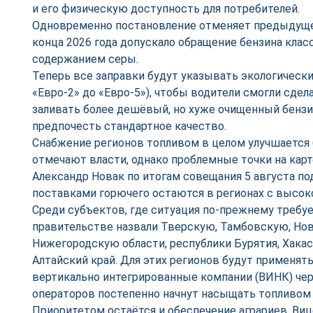
и его физическую доступность для потребителей.
Одновременно постановление отменяет предыдуще
конца 2026 года допускало обращение бензина кла
содержанием серы.
Теперь все заправки будут указывать экологически
«Евро-2» до «Евро-5»), чтобы водители смогли сде
заливать более дешёвый, но хуже очищенный бензи
предпочесть стандартное качество.
Снабжение регионов топливом в целом улучшается 
отмечают власти, однако проблемные точки на карт
Александр Новак по итогам совещания 5 августа по
поставками горючего остаются в регионах с высок
Среди субъектов, где ситуация по-прежнему требу
правительстве назвали Тверскую, Тамбовскую, Но
Нижегородскую области, республики Бурятия, Хакаси
Алтайский край. Для этих регионов будут применят
вертикально интегрированные компании (ВИНК) че
операторов постепенно начнут насыщать топливом 
Приоритетом остаётся и обеспечение аграриев. Виц