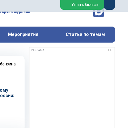
ем, техническим обслуживанием
Узнать больше
техимических, металлургических
и архив журнала
Перейти на сайт
Закрыть
Мероприятия
Статьи по темам
РЕКЛАМА
кому
оссии: