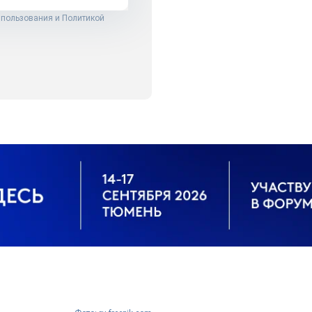
 пользования
и
Политикой