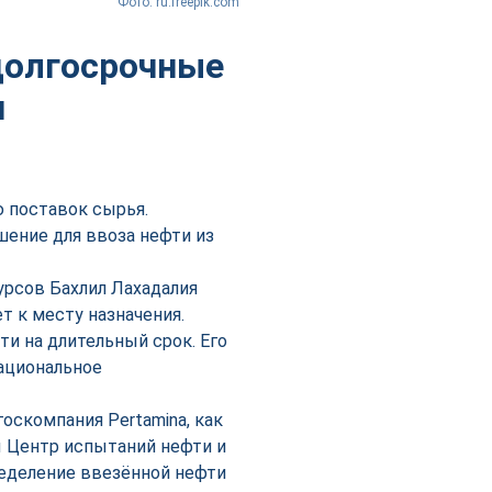
Фото: ru.freepik.com
долгосрочные
и
 поставок сырья.
шение для ввоза нефти из
урсов Бахлил Лахадалия
т к месту назначения.
 на длительный срок. Его
ациональное
оскомпания Pertamina, как
ы Центр испытаний нефти и
ределение ввезённой нефти