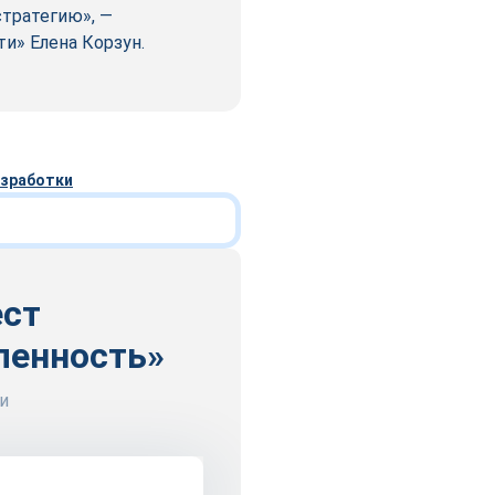
стратегию», —
и» Елена Корзун.
азработки
ест
ленность»
и