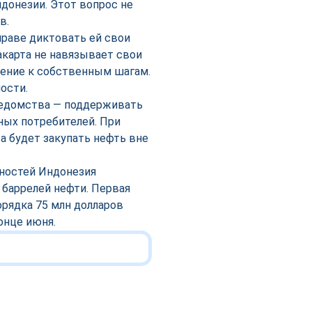
донезии. Этот вопрос не
в.
праве диктовать ей свои
акарта не навязывает свои
жение к собственным шагам.
ости.
 ведомства — поддерживать
ных потребителей. При
 будет закупать нефть вне
нностей Индонезия
 баррелей нефти. Первая
орядка 75 млн долларов
онце июня.