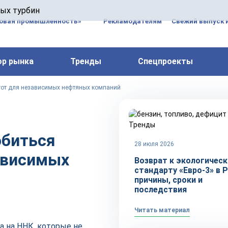
 паровых турбин, комплексным ремонтом, восстановлени
вых турбин
 компрессоров, которые работают на нефтегазовых, неф
зовая промышленность»
Рекламодателям
Свежий выпуск 
ор рынка
Тренды
Спецпроекты
гот для независимых нефтяных компаний
Тренды
обиться
28 июля 2026
ависимых
Возврат к экологичес
стандарту «Евро-3» в Р
причины, сроки и
последствия
Читать материал
а на ННК, которые не