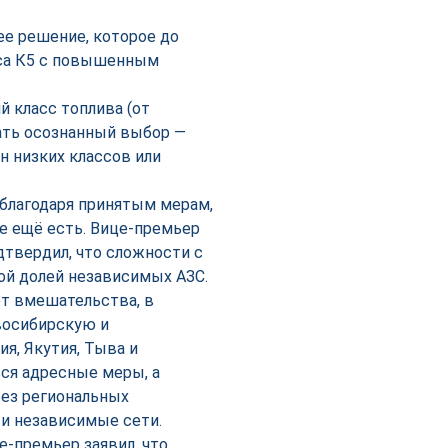
е решение, которое до
сса К5 с повышенным
й класс топлива (от
лать осознанный выбор —
н низких классов или
благодаря принятым мерам,
е ещё есть. Вице-премьер
дтвердил, что сложности с
ой долей независимых АЗС.
ет вмешательства, в
восибирскую и
я, Якутия, Тыва и
ься адресные меры, а
рез региональных
и независимые сети.
е-премьер заявил, что