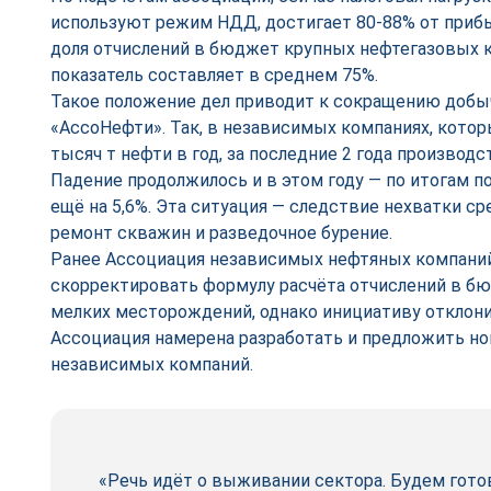
используют режим НДД, достигает 80-88% от прибы
доля отчислений в бюджет крупных нефтегазовых к
показатель составляет в среднем 75%.
Такое положение дел приводит к сокращению добы
«АссоНефти». Так, в независимых компаниях, кото
тысяч т нефти в год, за последние 2 года производс
Падение продолжилось и в этом году — по итогам 
ещё на 5,6%. Эта ситуация — следствие нехватки 
ремонт скважин и разведочное бурение.
Ранее Ассоциация независимых нефтяных компаний
скорректировать формулу расчёта отчислений в бю
мелких месторождений, однако инициативу отклон
Ассоциация намерена разработать и предложить н
независимых компаний.
«Речь идёт о выживании сектора. Будем гот