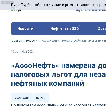
ООО «Русь-Турбо» занимается сервисом газовых и
Русь-Турбо - обслуживание и ремонт газовых паро
оборудования ТЭС, зарубежных поршневых машин и
Журнал «Нефтега
и других предприятиях.
https://russturbo.ru/
Реклама. ООО «Русь-Турбо», ИНН 7802588950
Новости
Нефтегаз 2026
Обз
erid: F7NfYUJCUneVdwPs4znf
Главная
→
Новости
→
«АссоНефть» намерена добиться налоговых ль
10 сентября 2024
«АссоНефть» намерена д
налоговых льгот для нез
нефтяных компаний
ассонефть
налоги
По подсчётам ассоциации, сейчас налоговая нагрузк