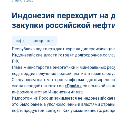
6 августа 2026
Индонезия переходит на 
закупки российской нефт
нефть
экспорт нефти
Республика подтверждает курс на диверсификацию
Индонезийские власти готовят долгосрочное согла
РФ.
Глава министерства энергетики и минеральных рес
подтвердил получение первой партии, вторая следуе
Следующим шагом стороны оформят договорённости
слова передаёт агентство
«Прайм»
со ссылкой на н
информагентство Индонезии Antara.
Импортом из России занимается не индонезийская г
это было ранее, а уполномоченный властями стран
нефтепродуктов Lemigas. Как указал министр, расп