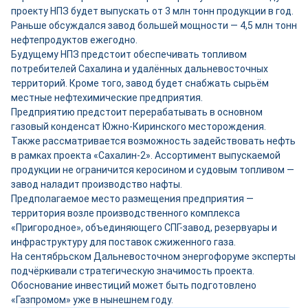
проекту НПЗ будет выпускать от 3 млн тонн продукции в год.
Раньше обсуждался завод большей мощности — 4,5 млн тонн
нефтепродуктов ежегодно.
Будущему НПЗ предстоит обеспечивать топливом
потребителей Сахалина и удалённых дальневосточных
территорий. Кроме того, завод будет снабжать сырьём
местные нефтехимические предприятия.
Предприятию предстоит перерабатывать в основном
газовый конденсат Южно‑Киринского месторождения.
Также рассматривается возможность задействовать нефть
в рамках проекта «Сахалин‑2». Ассортимент выпускаемой
продукции не ограничится керосином и судовым топливом —
завод наладит производство нафты.
Предполагаемое место размещения предприятия —
территория возле производственного комплекса
«Пригородное», объединяющего СПГ-завод, резервуары и
инфраструктуру для поставок сжиженного газа.
На сентябрьском Дальневосточном энергофоруме эксперты
подчёркивали стратегическую значимость проекта.
Обоснование инвестиций может быть подготовлено
«Газпромом» уже в нынешнем году.