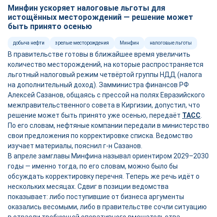
Минфин ускоряет налоговые льготы для
истощённых месторождений — решение может
быть принято осенью
добыча нефти
зрелые месторождения
Минфин
налоговые льготы
В правительстве готовы в ближайшее время увеличить
количество месторождений, на которые распространяется
льготный налоговый режим четвёртой группы НДД (налога
на дополнительный доход). Замминистра финансов РФ
Алексей Сазанов, общаясь с прессой на полях Евразийского
межправительственного совета в Киргизии, допустил, что
решение может быть принято уже осенью, передаёт
ТАСС
.
По его словам, нефтяные компании передали в министерство
свои предложения по корректировке списка. Ведомство
изучает материалы, пояснил г-н Сазанов.
В апреле замглавы Минфина называл ориентиром 2029–2030
годы — именно тогда, по его словам, можно было бы
обсуждать корректировку перечня. Теперь же речь идёт о
нескольких месяцах. Сдвиг в позиции ведомства
показывает: либо поступившие от бизнеса аргументы
оказались весомыми, либо в правительстве сочли ситуацию