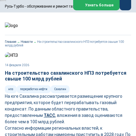
ООО «Русь-Турбо» занимается сервисом газовых и паровых
Узнать больше
Русь-Турбо - обслуживание и ремонт газовых паровых турбин
турбин, комплексным ремонтом, восстановлением,
техническим обслуживанием оборудования ТЭС,
зарубежных поршневых машин и компрессоров, которые
работают на нефтегазовых, нефтехимических,
металлургических и других предприятиях.
https://russturbo.ru/
Реклама. ООО «Русь-Турбо», ИНН 7802588950
Главная
→
Новости
→
На строительство сахалинского НПЗ потребуется свыше 100
erid: F7NfYUJCUneVdwPs4znf
млрд рублей
Перейти на сайт
Закрыть
14 февраля 2026
На строительство сахалинского НПЗ потребуется
свыше 100 млрд рублей
нпз
переработка нефти
Сахалин
На юге Сахалина рассматривается размещение крупного
предприятия, которое будет перерабатывать газовый
конденсат. По данным областного правительства,
предоставленным
ТАСС
, вложения в завод оцениваются
более чем в 100 млрд рублей.
Согласно информации региональных властей, к
строительным работам намерены приступить в 2028 году. По