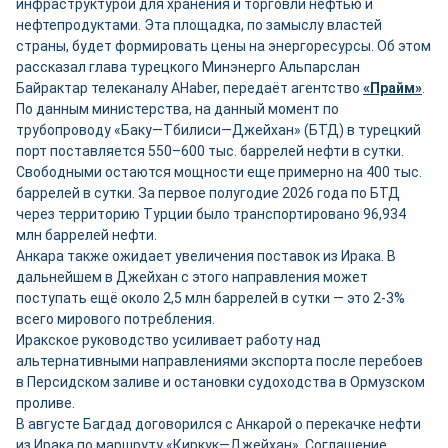
инфраструктурой для хранения и торговли нефтью и
нефтепродуктами. Эта площадка, по замыслу властей
страны, будет формировать цены на энергоресурсы. Об этом
рассказал глава турецкого Минэнерго Альпарслан
Байрактар телеканалу AHaber, передаёт агентство
«Прайм»
.
По данным министерства, на данный момент по
трубопроводу «Баку—Тбилиси—Джейхан» (БТД) в турецкий
порт поставляется 550–600 тыс. баррелей нефти в сутки.
Свободными остаются мощности ещ
е
примерно на 400 тыс.
баррелей в сутки. За первое полугодие 2026 года по БТД
через территорию Турции было транспортировано 96,934
млн баррелей нефти.
Анкара также ожидает увеличения поставок из Ирака. В
дальнейшем в Джейхан с этого направления может
поступать ещё около 2,5 млн баррелей в сутки — это 2-3%
всего мирового потребления.
Иракское руководство усиливает работу над
альтернативными направлениями экспорта после перебоев
в Персидском заливе и остановки судоходства в Ормузском
проливе.
В августе Багдад договорился с Анкарой о перекачке нефти
из Ирака по маршруту «Киркук—Джейхан». Соглашение