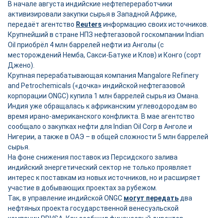
В начале августа индийские нефтепереработчики
активизировали закупки сырья в Западной Африке,
передаёт агентство
Reuters
информацию своих источников.
Крупнейший в стране НПЗ нефтегазовой госкомпании Indian
Oil приобрёл 4 млн баррелей нефти из Анголы (с
месторождений Немба, Сакси-Батуке и Клов) и Конго (сорт
Джено).
Крупная перерабатывающая компания Mangalore Refinery
and Petrochemicals («дочка» индийской нефтегазовой
корпорации ONGC) купила 1 млн баррелей сырья из Омана.
Индия уже обращалась к африканским углеводородам во
время ирано-американского конфликта. В мае агентство
сообщало о закупках нефти для Indian Oil Corp в Анголе и
Нигерии, а также в ОАЭ – в общей сложности 5 млн баррелей
сырья.
На фоне снижения поставок из Персидского залива
индийский энергетический сектор не только проявляет
интерес к поставкам из новых источников, но и расширяет
участие в добывающих проектах за рубежом.
Так, в управление индийской ONGC
могут передать
два
нефтяных проекта государственной венесуэльской