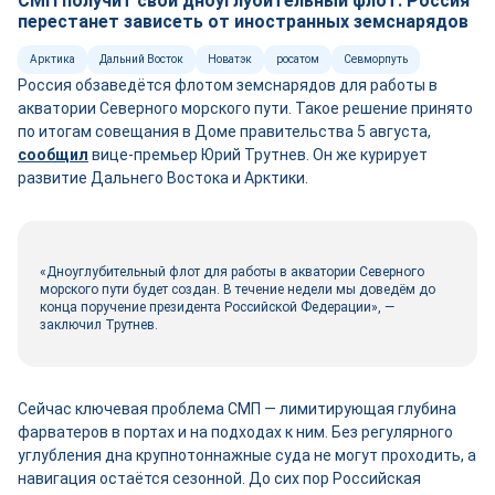
СМП получит свой дноуглубительный флот: Россия
перестанет зависеть от иностранных земснарядов
Арктика
Дальний Восток
Новатэк
росатом
Севморпуть
Россия обзаведётся флотом земснарядов для работы в
акватории Северного морского пути. Такое решение принято
по итогам совещания в Доме правительства 5 августа,
сооб
щ
ил
вице-премьер Юрий Трутнев. Он же курирует
развитие Дальнего Востока и Арктики.
«Дноуглубительный флот для работы в акватории Северного
морского пути будет создан. В течение недели мы доведём до
конца поручение президента Российской Федерации», —
заключил Трутнев.
Сейчас ключевая проблема СМП — лимитирующая глубина
фарватеров в портах и на подходах к ним. Без регулярного
углубления дна крупнотоннажные суда не могут проходить, а
навигация остаётся сезонной. До сих пор Российская