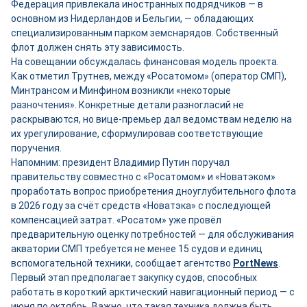
Федерация привлекала иностранных подрядчиков — в
основном из Нидерландов и Бельгии, — обладающих
специализированным парком земснарядов. Собственный
флот должен снять эту зависимость.
На совещании обсуждалась финансовая модель проекта.
Как отметил Трутнев, между «Росатомом» (оператор СМП),
Минтрансом и Минфином возникли «некоторые
разночтения». Конкретные детали разногласий не
раскрываются, но вице-премьер дал ведомствам неделю на
их урегулирование, сформулировав соответствующие
поручения.
Напомним: президент Владимир Путин поручал
правительству совместно с «Росатомом» и «Новатэком»
проработать вопрос приобретения дноуглубительного флота
в 2026 году за счёт средств «Новатэка» с последующей
компенсацией затрат. «Росатом» уже провёл
предварительную оценку потребностей — для обслуживания
акватории СМП требуется не менее 15 судов и единиц
вспомогательной техники, сообщает агентство
PortNews
.
Первый этап предполагает закупку судов, способных
работать в короткий арктический навигационный период — с
июня по октябрь. Важно, что такая техника должна быть