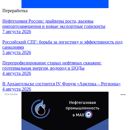
Переработка
Нефтехимия России: драйверы роста, вызовы
импортозамещения и новые экспортные горизонты
7 августа 2026
Российский СПГ: борьба за логистику и эффективность под
санкциями
5 августа 2026
Перепрофилирование старых нефтяных скважин:
геотермальная энергия, водород и ЦОДы
4 августа 2026
В Архангельске состоится IV Форум «Арктика – Регионы»
4 августа 2026
РЕКЛАМА