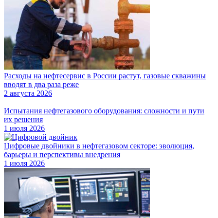
Расходы на нефтесервис в России растут, газовые скважины
вводят в два раза реже
2 августа 2026
Испытания нефтегазового оборудования: сложности и пути
их решения
1 июля 2026
Цифровые двойники в нефтегазовом секторе: эволюция,
барьеры и перспективы внедрения
1 июля 2026