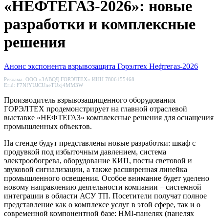
«НЕФТЕГАЗ-2026»: новые
разработки и комплексные
решения
Анонс экспонента
взрывозащита
Горэлтех
Нефтегаз-2026
Реклама. ООО «ЗАВОД ГОРЭЛТЕХ» ИНН 7806155468
Erid: F7NfYUJCUneTUxj4MM3W
Производитель взрывозащищенного оборудования
ГОРЭЛТЕХ продемонстрирует на главной отраслевой
выставке «НЕФТЕГАЗ» комплексные решения для оснащения
промышленных объектов.
На стенде будут представлены новые разработки: шкаф с
продувкой под избыточным давлением, система
электрообогрева, оборудование КИП, посты световой и
звуковой сигнализации, а также расширенная линейка
промышленного освещения. Особое внимание будет уделено
новому направлению деятельности компании – системной
интеграции в области АСУ ТП. Посетители получат полное
представление как о комплексе услуг в этой сфере, так и о
современной компонентной базе: HMI-панелях (панелях