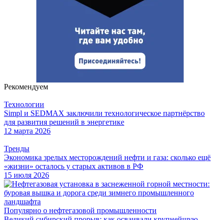
Рекомендуем
Технологии
Simpl и SEDMAX заключили технологическое партнёрство
для развития решений в энергетике
12 марта 2026
Тренды
Экономика зрелых месторождений нефти и газа: сколько ещё
«жизни» осталось у старых активов в РФ
15 июля 2026
Популярно о нефтегазовой промышленности
Великий сибирский прорыв: как осваивали крупнейшую