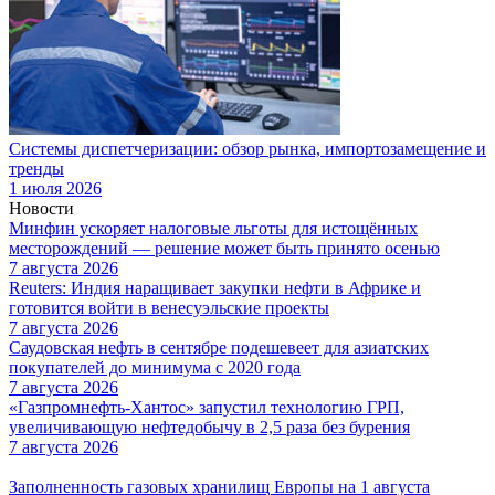
Системы диспетчеризации: обзор рынка, импортозамещение и
тренды
1 июля 2026
Новости
Минфин ускоряет налоговые льготы для истощённых
месторождений — решение может быть принято осенью
7 августа 2026
Reuters: Индия наращивает закупки нефти в Африке и
готовится войти в венесуэльские проекты
7 августа 2026
Саудовская нефть в сентябре подешевеет для азиатских
покупателей до минимума с 2020 года
7 августа 2026
«Газпромнефть-Хантос» запустил технологию ГРП,
увеличивающую нефтедобычу в 2,5 раза без бурения
7 августа 2026
Заполненность газовых хранилищ Европы на 1 августа