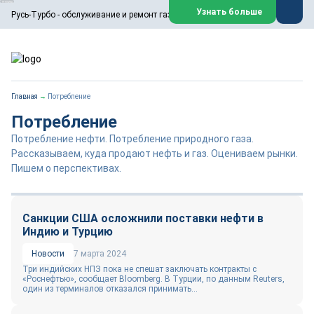
ООО «Русь-Турбо» занимается сервисом газовых и паровых
Узнать больше
Русь-Турбо - обслуживание и ремонт газовых паровых турбин
турбин, комплексным ремонтом, восстановлением,
техническим обслуживанием оборудования ТЭС,
зарубежных поршневых машин и компрессоров, которые
работают на нефтегазовых, нефтехимических,
металлургических и других предприятиях.
https://russturbo.ru/
Реклама. ООО «Русь-Турбо», ИНН 7802588950
Главная
→
Потребление
erid: F7NfYUJCUneVdwPs4znf
Потребление
Перейти на сайт
Закрыть
Потребление нефти. Потребление природного газа.
Рассказываем, куда продают нефть и газ. Оцениваем рынки.
Пишем о перспективах.
Санкции США осложнили поставки нефти в
Индию и Турцию
Новости
7 марта 2024
Три индийских НПЗ пока не спешат заключать контракты с
«Роснефтью», сообщает Bloomberg. В Турции, по данным Reuters,
один из терминалов отказался принимать...