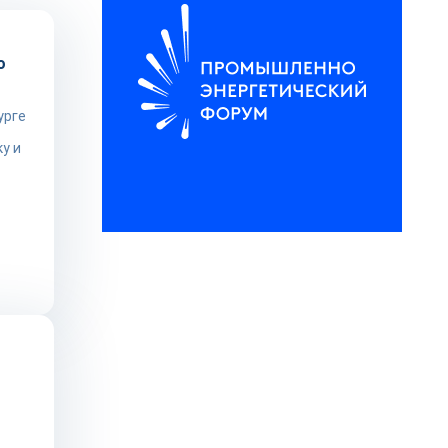
о
урге
у и