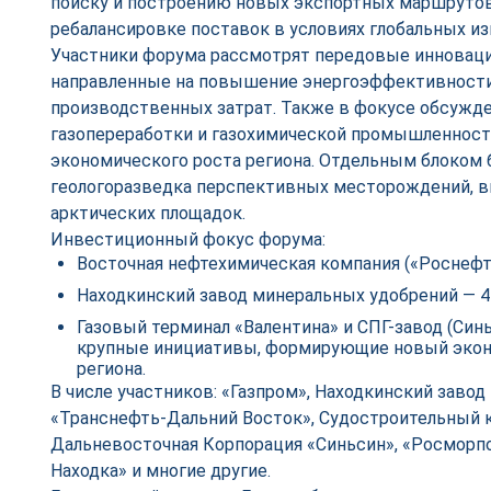
поиску и построению новых экспортных маршрутов
ребалансировке поставок в условиях глобальных из
Участники форума рассмотрят передовые инноваци
направленные на повышение энергоэффективности
производственных затрат. Также в фокусе обсужд
газопереработки и газохимической промышленности
экономического роста региона. Отдельным блоком 
геологоразведка перспективных месторождений, в
арктических площадок.
Инвестиционный фокус форума:
Восточная нефтехимическая компания («Роснефть»
Находкинский завод минеральных удобрений — 4
Газовый терминал «Валентина» и СПГ-завод (Синь
крупные инициативы, формирующие новый эко
региона.
В числе участников: «Газпром», Находкинский заво
«Транснефть-Дальний Восток», Судостроительный к
Дальневосточная Корпорация «Синьсин», «Росморп
Находка» и многие другие.