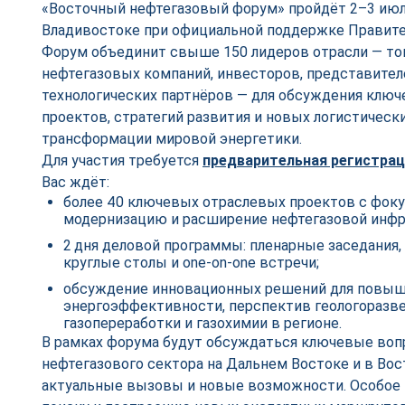
«Восточный нефтегазовый форум» пройдёт 2–3 июля
Владивостоке при официальной поддержке Правите
Форум объединит свыше 150 лидеров отрасли — т
нефтегазовых компаний, инвесторов, представител
технологических партнёров — для обсуждения клю
проектов, стратегий развития и новых логистическ
трансформации мировой энергетики.
Для участия требуется
предварительная регистра
Вас ждёт:
более 40 ключевых отраслевых проектов с фоку
модернизацию и расширение нефтегазовой инфр
2 дня деловой программы: пленарные заседания,
круглые столы и one-on-one встречи;
обсуждение инновационных решений для повы
энергоэффективности, перспектив геологоразве
газопереработки и газохимии в регионе.
В рамках форума будут обсуждаться ключевые воп
нефтегазового сектора на Дальнем Востоке и в Вос
актуальные вызовы и новые возможности. Особое 