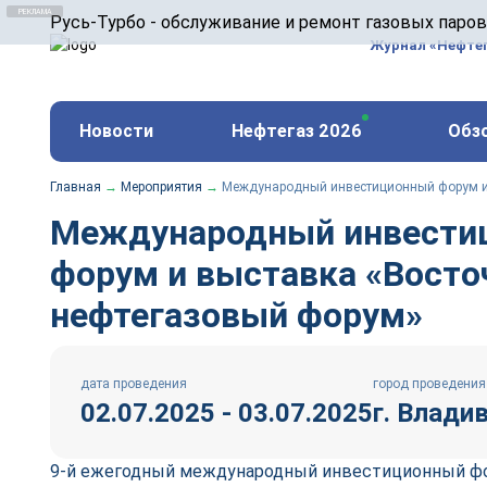
ООО «Русь-Турбо» занимается сервисом газовых и
Русь-Турбо - обслуживание и ремонт газовых паро
оборудования ТЭС, зарубежных поршневых машин и
Журнал «Нефте
и других предприятиях.
https://russturbo.ru/
Реклама. ООО «Русь-Турбо», ИНН 7802588950
Новости
Нефтегаз 2026
Обз
erid: F7NfYUJCUneVdwPs4znf
Главная
→
Мероприятия
→
Международный инвестиционный форум и
Международный инвести
форум и выставка «Вост
нефтегазовый форум»
дата проведения
город проведения
02.07.2025 - 03.07.2025
г. Влади
9-й ежегодный международный инвестиционный ф