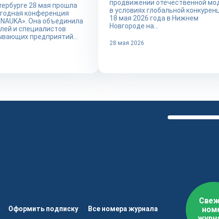
продвижении отечественной мо
тербурге 28 мая прошла
в условиях глобальной конкуренц
егодная конференция
18 мая 2026 года в Нижнем
NAUKA». Она объединила
Новгороде на...
лей и специалистов
вающих предприятий...
28 мая 2026
Свеж
Оформить подписку
Все номера журнала
ном
журн