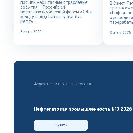
прошли масштабные отраслевые
В Санкт-Пе
события — Российский
третья еж
нефтегазохимический форум и 34-я
«Инфодень 
международная выставка «Газ.
руководите
Нефть....
перерабаты
8 июня 2026
3 июня 2026
Федеральный отраслевой журнал
Нефтегазовая промышленность №3 2026
Читать