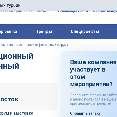
 паровых турбин, комплексным ремонтом, восстановлени
вых турбин
 компрессоров, которые работают на нефтегазовых, неф
газовая промышленность»
Рекламодателям
Свежий выпус
ор рынка
Тренды
Спецпроекты
 выставка «Восточный нефтегазовый форум»
ционный
Ваша компания
очный
участвует в
этом
мероприятии?
Заполните форму на сайте
восток
и анонс появится в нашем
оригинальном проекте!
орум и выставка
Оправить заявку