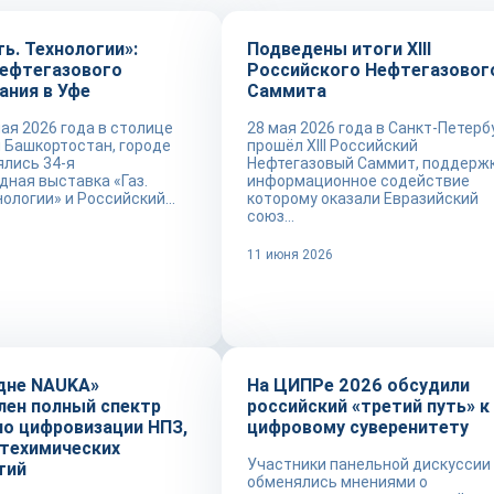
ть. Технологии»:
Подведены итоги XIII
нефтегазового
Российского Нефтегазовог
ания в Уфе
Саммита
мая 2026 года в столице
28 мая 2026 года в Санкт-Петерб
 Башкортостан, городе
прошёл XIII Российский
ялись 34-я
Нефтегазовый Саммит, поддержк
ная выставка «Газ.
информационное содействие
ологии» и Российский...
которому оказали Евразийский
союз...
6
11 июня 2026
Новости
дне NAUKA»
На ЦИПРе 2026 обсудили
лен полный спектр
российский «третий путь» к
по цифровизации НПЗ,
цифровому суверенитету
фтехимических
Участники панельной дискуссии
тий
обменялись мнениями о