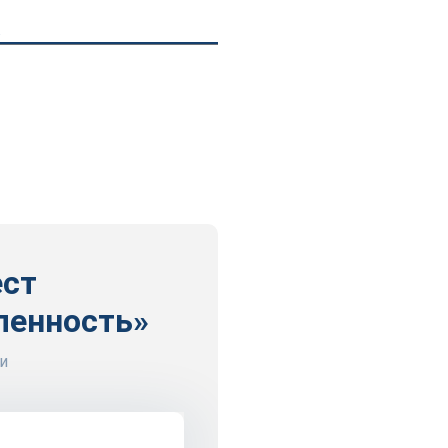
.
ест
ленность»
и