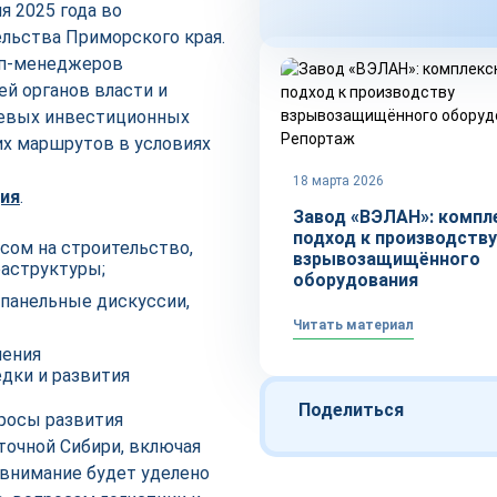
 2025 года во
льства Приморского края.
оп-менеджеров
ей органов власти и
чевых инвестиционных
Репортаж
их маршрутов в условиях
18 марта 2026
ция
.
Завод «ВЭЛАН»: компл
подход к производству
сом на строительство,
взрывозащищённого
аструктуры;
оборудования
 панельные дискуссии,
Читать материал
шения
дки и развития
Поделиться
росы развития
точной Сибири, включая
внимание будет уделено