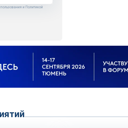
 пользования
и
Политикой
иятий
Новости