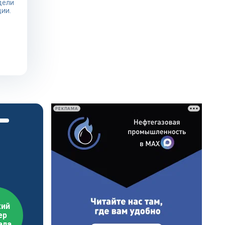
дели
ии.
РЕКЛАМА
ий
ер
ала