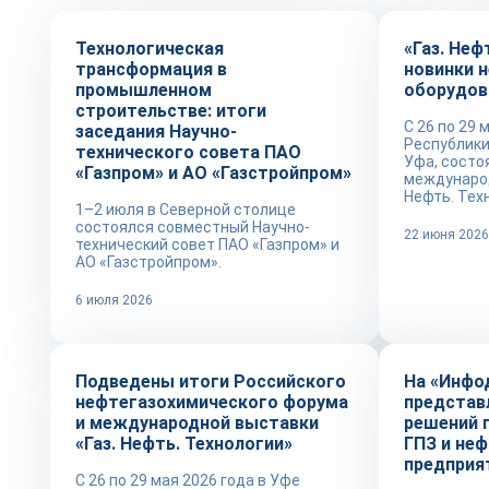
Технологическая
«Газ. Неф
трансформация в
новинки 
промышленном
оборудов
строительстве: итоги
С 26 по 29 
заседания Научно-
Республики
технического совета ПАО
Уфа, состо
«Газпром» и АО «Газстройпром»
международ
Нефть. Техн
1–2 июля в Северной столице
состоялся совместный Научно-
22 июня 202
технический совет ПАО «Газпром» и
АО «Газстройпром».
6 июля 2026
Новости
Новости
Подведены итоги Российского
На «Инфо
нефтегазохимического форума
представ
и международной выставки
решений 
«Газ. Нефть. Технологии»
ГПЗ и не
предприя
С 26 по 29 мая 2026 года в Уфе