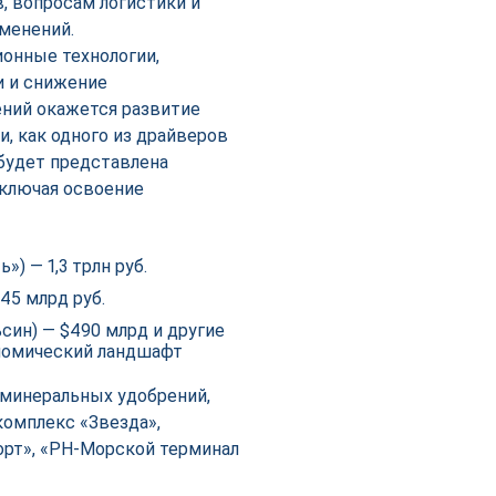
, вопросам логистики и
менений.
онные технологии,
 и снижение
ений окажется развитие
, как одного из драйверов
будет представлена
ключая освоение
) — 1,3 трлн руб.
45 млрд руб.
син) — $490 млрд и другие
номический ландшафт
д минеральных удобрений,
омплекс «Звезда»,
орт», «РН-Морской терминал