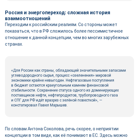
Россия и энергопереход: сложная история
взаимоотношений
Переходим к российским реалиям. Со стороны может
показаться, что в РФ сложилось более пессимистичное
отношение к данной концепции, чем во многих зарубежных
странах.
«Для России как страны, обладающей значительными запасами
углеводородного сырья, процесс «озеленения» мировой
экономики крайне невыгоден. Нефтегазовые поступления
в бюджет остаются краеугольным камнем финансовой
стабильности. Сохранение статуса одного из доминирующих
поставщиков нефти, нефтепродуктов, трубопроводного газа
и СПГ для РФ идёт вразрез с зелёной повесткой», —
констатировал Павел Марышев.
По словам Антона Соколова, речь скорее, о неприятии
концепции в том виде, как её понимают в ЕС. Здесь можно