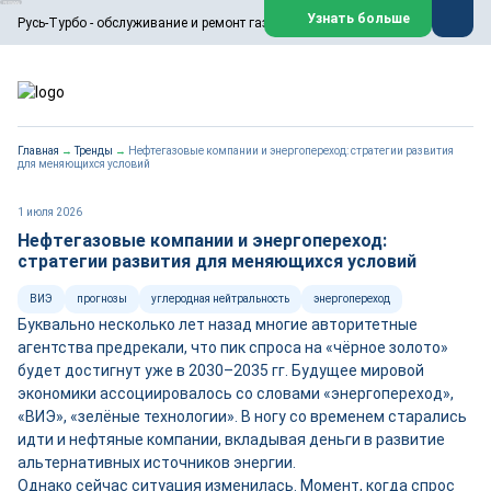
ООО «Русь-Турбо» занимается сервисом газовых и паровых
Узнать больше
Русь-Турбо - обслуживание и ремонт газовых паровых турбин
турбин, комплексным ремонтом, восстановлением,
техническим обслуживанием оборудования ТЭС,
зарубежных поршневых машин и компрессоров, которые
работают на нефтегазовых, нефтехимических,
металлургических и других предприятиях.
https://russturbo.ru/
Реклама. ООО «Русь-Турбо», ИНН 7802588950
Главная
→
Тренды
→
Нефтегазовые компании и энергопереход: стратегии развития
erid: F7NfYUJCUneVdwPs4znf
для меняющихся условий
Перейти на сайт
Закрыть
1 июля 2026
Нефтегазовые компании и энергопереход:
стратегии развития для меняющихся условий
ВИЭ
прогнозы
углеродная нейтральность
энергопереход
Буквально несколько лет назад многие авторитетные
агентства предрекали, что пик спроса на «чёрное золото»
будет достигнут уже в 2030–2035 гг. Будущее мировой
экономики ассоциировалось со словами «энергопереход»,
«ВИЭ», «зелёные технологии». В ногу со временем старались
идти и нефтяные компании, вкладывая деньги в развитие
альтернативных источников энергии.
Однако сейчас ситуация изменилась. Момент, когда спрос