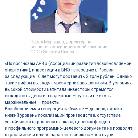
Павел Марышев, директор по
развитию инжиниринговой компании
ООО «Энергия Плюс»
«По прогнозам АРВЭ (Ассоциации развития возобновляемой
энергетики), инвестиции в ВИЭ-генерацию в России
за следующие 10 лет могут составить 2 трлн руб­лей. Однако
такие цифры выглядят чрезмерно завышенными. В условиях
высокой стоимости капитала инвесторы стремятся
вкладывать деньги в надёжные — пусть и не столь
маржинальные — проекты.
Возобновляемая генерация на бумаге — дёшево; однако
низкий уровень локализации производства, отсутствие
устойчивого отраслевого заказа, целевых фондов
и профильного программно-­целевого документа не позволят
отрасли значительно нарастить свою важность для