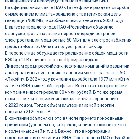
вкладываются непосредственно в развитие ВИЭ.
На официальном сайте ПАО «Татнефть» в разделе «Борьба
с изменением климата» заявлена стратегическая цель —
генерация 900 МВт возобновляемой энергии к 2050 году.
В августе прошлого года ПАО «Роснефть» объявило
о запуске проектирования первой очереди ветряной
электростанции мощностью 50 МВт для электроснабжения
проекта «Восток Ойл» на полуострове Таймыр.
В перспективе обсуждается расширение общей мощности
ВЭС до 1 ГВт, пишет портал «Промразведка».
Лидером среди российских нефтяных компаний в развитии
альтернативных источников энергии можно назвать ПАО
«Лукойл». В 2024 году компания выработала 1977 млн кВт∙ч
за счёт ВИЭ, пишет «Интерфакс». Всего в это направление
компания инвестировала 804 млн руб­лей. В то же время
стоит отметить снижение показателей по сравнению
с 2023 годом. Тогда объём альтернативной энергии
составил 2120 млн кВт∙ч.
В компании объясняют это в числе прочего природными
причинами (уровнем воды в реках, количеством ветреных
и солнечных дней и т. д.). Важно, что в корпорации
продолжают инвестиции в ВИЭ. Так, в планах ПАО «Лукойл»