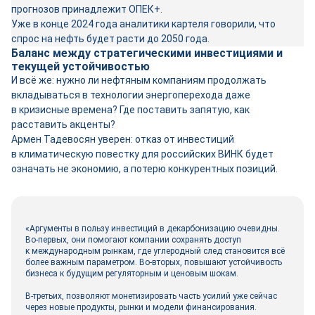
прогнозов принадлежит ОПЕК+.
Уже в конце 2024 года аналитики картеля говорили, что
спрос на нефть будет расти до 2050 года.
Баланс между стратегическими инвестициями и
текущей устойчивостью
И всё же: нужно ли нефтяным компаниям продолжать
вкладываться в технологии энергоперехода даже
в кризисные времена? Где поставить запятую, как
расставить акценты?
Армен Тадевосян уверен: отказ от инвестиций
в климатическую повестку для российских ВИНК будет
означать не экономию, а потерю конкурентных позиций.
«Аргументы в пользу инвестиций в декарбонизацию очевидны.
Во-первых, они помогают компании сохранять доступ
к международным рынкам, где углеродный след становится всё
более важным параметром. Во-вторых, повышают устойчивость
бизнеса к будущим регуляторным и ценовым шокам.
В-третьих, позволяют монетизировать часть усилий уже сейчас
через новые продукты, рынки и модели финансирования.