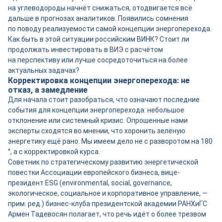
на углеводороды начнёт снижаться, отодвигается всё
дальше в прогнозах аналитиков. Появились сомнения
по поводу реализуемости самой концепции энергоперехода.
Как быть в этой ситуации российским ВИНК? Стоит ли
продолжать инвестировать в ВИЭ с расчётом
на перспективу или лучше сосредоточиться на более
актуальных задачах?
Корректировка концепции энергоперехода: не
отказ, а замедление
Для начала стоит разобраться, что означают последние
события для концепции энергоперехода: небольшое
отклонение или системный кризис. Опрошенные нами
эксперты сходятся во мнении, что хоронить зелёную
энергетику ещё рано. Мы имеем дело не с разворотом на 180
°, а с корректировкой курса.
Советник по стратегическому развитию энергетической
повестки Ассоциации европейского бизнеса, вице-
президент ESG (environmental, social, governance,
экологическое, социальное и корпоративное управление, —
прим. ред.) бизнес-­клуба президентской академии РАНХиГС
Армен Тадевосян полагает, что речь идёт о более трезвом