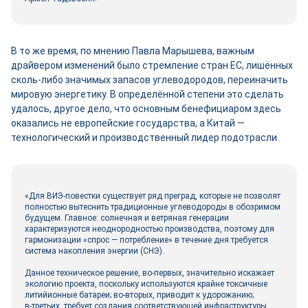
В то же время, по мнению Павла Марышева, важным
драйвером изменений было стремление стран ЕС, лишённых
сколь‑либо значимых запасов углеводородов, переиначить
мировую энергетику. В определённой степени это сделать
удалось, другое дело, что основным бенефициаром здесь
оказались не европейские государства, а Китай —
технологический и производственный лидер подотрасли.
«Для ВИЭ-повестки существует ряд преград, которые не позволят
полностью вытеснить традиционные углеводороды в обозримом
будущем. Главное: солнечная и ветряная генерации
характеризуются неоднородностью производства, поэтому для
гармонизации «спрос — потребление» в течение дня требуется
система накопления энергии (СНЭ).
Данное техническое решение, во‑первых, значительно искажает
экологию проекта, поскольку используются крайне токсичные
литийионные батареи; во‑вторых, приводит к удорожанию;
в‑третьих, требует создания соответствующей инфраструктуры