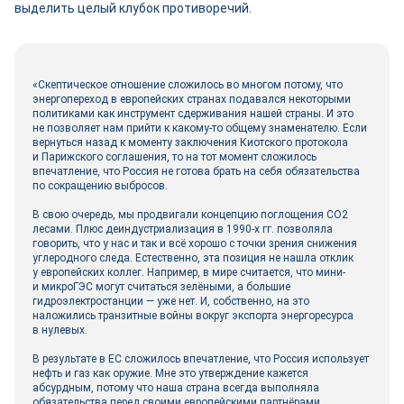
выделить целый клубок противоречий.
«Скептическое отношение сложилось во многом потому, что
энергопереход в европейских странах подавался некоторыми
политиками как инструмент сдерживания нашей страны. И это
не позволяет нам прийти к какому‑то общему знаменателю. Если
вернуться назад к моменту заключения Киотского протокола
и Парижского соглашения, то на тот момент сложилось
впечатление, что Россия не готова брать на себя обязательства
по сокращению выбросов.
В свою очередь, мы продвигали концепцию поглощения СО2
лесами. Плюс деиндустриализация в 1990‑х гг. позволяла
говорить, что у нас и так и всё хорошо с точки зрения снижения
углеродного следа. Естественно, эта позиция не нашла отклик
у европейских коллег. Например, в мире считается, что мини-
и микроГЭС могут считаться зелёными, а большие
гидроэлектростанции — уже нет. И, собственно, на это
наложились транзитные вой­ны вокруг экспорта энергоресурса
в нулевых.
В результате в ЕС сложилось впечатление, что Россия использует
нефть и газ как оружие. Мне это утверждение кажется
абсурдным, потому что наша страна всегда выполняла
обязательства перед своими европейскими партнёрами.