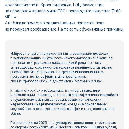
модернизировать Краснодарскую ТЭЦ, разместив
на сбросовом канале мини-­ГЭС производительностью 7169
МВт·ч.
И всё же количество реализованных проектов пока
не поражает воображение. На то есть объективные причины.
«Мировая энергетика из состояния глобализации переходит
в регионализацию. Внутри российского макрорегиона зелёная
повестка не играет сколь‑либо значимой роли, поэтому
углеводороды сохраняют безусловное влияние. Большинство
российских ВИНК значительно срезали инвестиционные
программы по непрофильным направлениям,
сконцентрировавшись на действительно важных вещах.
К таким относится необходимость импортозамещения
и локализации производства, повышение эффективности работы
с трудноизвлекаемыми запасами, развитие технологий
нефтедобычи и нефтепереработки, создание обновлённых
моделей поставок подсанкционных нефти и газа, поиск рынков
сбыта.
По состоянию на 2025 год суммарные инвестиции в подотрасль
со стороны российских ВИНК достигли отметки 680 млрд руб­лей,