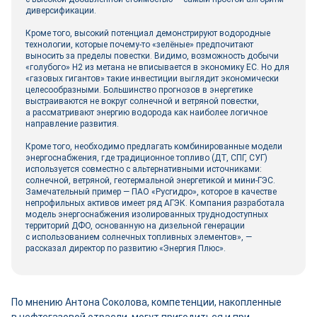
диверсификации.
Кроме того, высокий потенциал демонстрируют водородные
технологии, которые почему‑то «зелёные» предпочитают
выносить за пределы повестки. Видимо, возможность добычи
«голубого» Н2 из метана не вписывается в экономику ЕС. Но для
«газовых гигантов» такие инвестиции выглядит экономически
целесообразными. Большинство прогнозов в энергетике
выстраиваются не вокруг солнечной и ветряной повестки,
а рассматривают энергию водорода как наиболее логичное
направление развития.
Кроме того, необходимо предлагать комбинированные модели
энергоснабжения, где традиционное топливо (ДТ, СПГ, СУГ)
используется совместно с альтернативными источниками:
солнечной, ветряной, геотермальной энергетикой и мини-­ГЭС.
Замечательный пример — ПАО «Русгидро», которое в качестве
непрофильных активов имеет ряд АГЭК. Компания разработала
модель энергоснабжения изолированных труднодоступных
территорий ДФО, основанную на дизельной генерации
с использованием солнечных топливных элементов», —
рассказал директор по развитию «Энергия Плюс».
По мнению Антона Соколова, компетенции, накопленные