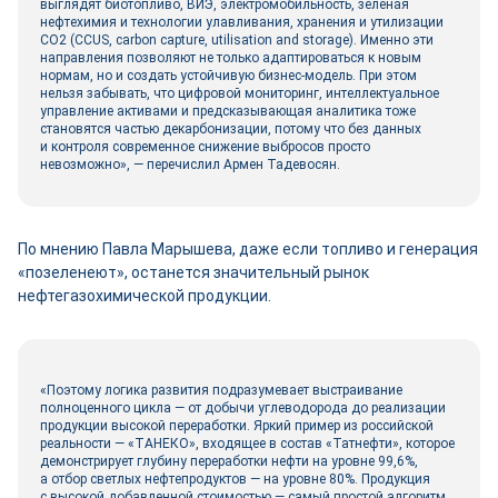
выглядят биотопливо, ВИЭ, электромобильность, зелёная
нефтехимия и технологии улавливания, хранения и утилизации
CO2 (CCUS, carbon capture, utilisation and storage). Именно эти
направления позволяют не только адаптироваться к новым
нормам, но и создать устойчивую бизнес-­модель. При этом
нельзя забывать, что цифровой мониторинг, интеллектуальное
управление активами и предсказывающая аналитика тоже
становятся частью декарбонизации, потому что без данных
и контроля современное снижение выбросов просто
невозможно», — перечислил Армен Тадевосян.
По мнению Павла Марышева, даже если топливо и генерация
«позеленеют», останется значительный рынок
нефтегазохимической продукции.
«Поэтому логика развития подразумевает выстраивание
полноценного цикла — от добычи углеводорода до реализации
продукции высокой переработки. Яркий пример из российской
реальности — «ТАНЕКО», входящее в состав «Татнефти», которое
демонстрирует глубину переработки нефти на уровне 99,6%,
а отбор светлых нефтепродуктов — на уровне 80%. Продукция
с высокой добавленной стоимостью — самый простой алгоритм