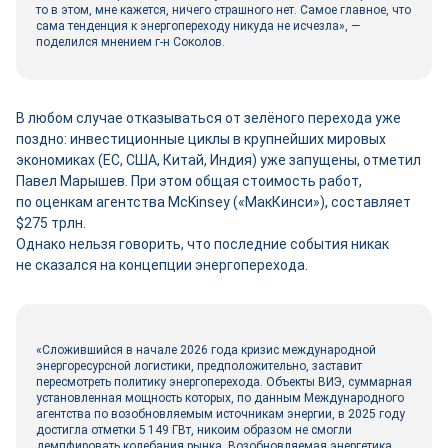
то в этом, мне кажется, ничего страшного нет. Самое главное, что
сама тенденция к энергопереходу никуда не исчезла», —
поделился мнением г-н Соколов.
В любом случае отказываться от зелёного перехода уже
поздно: инвестиционные циклы в крупнейших мировых
экономиках (ЕС, США, Китай, Индия) уже запущены, отметил
Павел Марышев. При этом общая стоимость работ,
по оценкам агентства McKinsey («МакКинси»), составляет
$275 трлн.
Однако нельзя говорить, что последние события никак
не сказался на концепции энергоперехода.
«Сложившийся в начале 2026 года кризис международной
энергоресурсной логистики, предположительно, заставит
пересмотреть политику энергоперехода. Объекты ВИЭ, суммарная
установленная мощность которых, по данным Международного
агентства по возобновляемым источникам энергии, в 2025 году
достигла отметки 5 149 ГВт, никоим образом не смогли
демпфировать колебания рынка. Возобновляемая энергетика