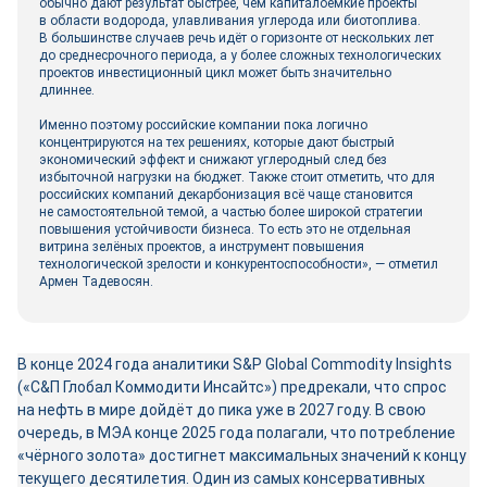
обычно дают результат быстрее, чем капиталоёмкие проекты
в области водорода, улавливания углерода или биотоплива.
В большинстве случаев речь идёт о горизонте от нескольких лет
до среднесрочного периода, а у более сложных технологических
проектов инвестиционный цикл может быть значительно
длиннее.
Именно поэтому российские компании пока логично
концентрируются на тех решениях, которые дают быстрый
экономический эффект и снижают углеродный след без
избыточной нагрузки на бюджет. Также стоит отметить, что для
российских компаний декарбонизация всё чаще становится
не самостоятельной темой, а частью более широкой стратегии
повышения устойчивости бизнеса. То есть это не отдельная
витрина зелёных проектов, а инструмент повышения
технологической зрелости и конкурентоспособности», — отметил
Армен Тадевосян.
В конце 2024 года аналитики S&P Global Commodity Insights
(«С&П Глобал Коммодити Инсайтс») предрекали, что спрос
на нефть в мире дойдёт до пика уже в 2027 году. В свою
очередь, в МЭА конце 2025 года полагали, что потребление
«чёрного золота» достигнет максимальных значений к концу
текущего десятилетия. Один из самых консервативных