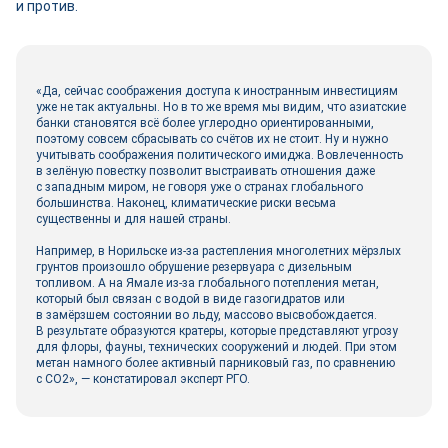
и против.
«Да, сейчас соображения доступа к иностранным инвестициям
уже не так актуальны. Но в то же время мы видим, что азиатские
банки становятся всё более углеродно ориентированными,
поэтому совсем сбрасывать со счётов их не стоит. Ну и нужно
учитывать соображения политического имиджа. Вовлеченность
в зелёную повестку позволит выстраивать отношения даже
с западным миром, не говоря уже о странах глобального
большинства. Наконец, климатические риски весьма
существенны и для нашей страны.
Например, в Норильске из-за растепления многолетних мёрзлых
грунтов произошло обрушение резервуара с дизельным
топливом. А на Ямале из-за глобального потепления метан,
который был связан с водой в виде газогидратов или
в замёрзшем состоянии во льду, массово высвобождается.
В результате образуются кратеры, которые представляют угрозу
для флоры, фауны, технических сооружений и людей. При этом
метан намного более активный парниковый газ, по сравнению
с СО2», — констатировал эксперт РГО.