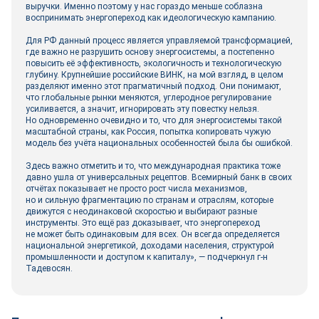
выручки. Именно поэтому у нас гораздо меньше соблазна
воспринимать энергопереход как идеологическую кампанию.
Для РФ данный процесс является управляемой трансформацией,
где важно не разрушить основу энергосистемы, а постепенно
повысить её эффективность, экологичность и технологическую
глубину. Крупнейшие российские ВИНК, на мой взгляд, в целом
разделяют именно этот прагматичный подход. Они понимают,
что глобальные рынки меняются, углеродное регулирование
усиливается, а значит, игнорировать эту повестку нельзя.
Но одновременно очевидно и то, что для энергосистемы такой
масштабной страны, как Россия, попытка копировать чужую
модель без учёта национальных особенностей была бы ошибкой.
Здесь важно отметить и то, что международная практика тоже
давно ушла от универсальных рецептов. Всемирный банк в своих
отчётах показывает не просто рост числа механизмов,
но и сильную фрагментацию по странам и отраслям, которые
движутся с неодинаковой скоростью и выбирают разные
инструменты. Это ещё раз доказывает, что энергопереход
не может быть одинаковым для всех. Он всегда определяется
национальной энергетикой, доходами населения, структурой
промышленности и доступом к капиталу», — подчеркнул г-н
Тадевосян.