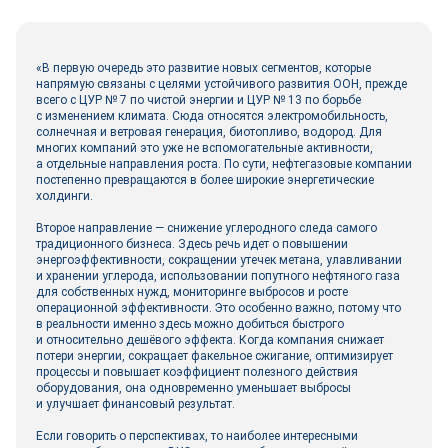
«В первую очередь это развитие новых сегментов, которые
напрямую связаны с целями устойчивого развития ООН, прежде
всего с ЦУР № 7 по чистой энергии и ЦУР № 13 по борьбе
с изменением климата. Сюда относятся электромобильность,
солнечная и ветровая генерация, биотопливо, водород. Для
многих компаний это уже не вспомогательные активности,
а отдельные направления роста. По сути, нефтегазовые компании
постепенно превращаются в более широкие энергетические
холдинги.
Второе направление — снижение углеродного следа самого
традиционного бизнеса. Здесь речь идет о повышении
энергоэффективности, сокращении утечек метана, улавливании
и хранении углерода, использовании попутного нефтяного газа
для собственных нужд, мониторинге выбросов и росте
операционной эффективности. Это особенно важно, потому что
в реальности именно здесь можно добиться быстрого
и относительно дешёвого эффекта. Когда компания снижает
потери энергии, сокращает факельное сжигание, оптимизирует
процессы и повышает коэффициент полезного действия
оборудования, она одновременно уменьшает выбросы
и улучшает финансовый результат.
Если говорить о перспективах, то наиболее интересными