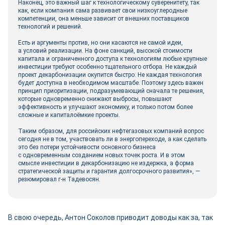
Наконец, это важный шаг к технологическому суверенитету, так
как, если компания сама развивает свои низкоуглеродные
компетенции, она меньше зависит от внешних поставщиков
технологий и решений.
Есть и аргументы против, но они касаются не самой идеи,
а условий реализации. На фоне санкций, высокой стоимости
капитала и ограниченного доступа к технологиям любые крупные
инвестиции требуют особенно тщательного отбора. Не каждый
проект декарбонизации окупится быстро. Не каждая технология
будет доступна в необходимом масштабе. Поэтому здесь важен
принцип приоритизации, подразумевающий сначала те решения,
которые одновременно снижают выбросы, повышают
эффективность и улучшают экономику, и только потом более
сложные и капиталоёмкие проекты.
Таким образом, для российских нефтегазовых компаний вопрос
сегодня не в том, участвовать ли в энергопереходе, а как сделать
это без потери устойчивости основного бизнеса
с одновременным созданием новых точек роста. И в этом
смысле инвестиции в декарбонизацию не издержка, а форма
стратегической защиты и гарантия долгосрочного развития», —
резюмировал г-н Тадевосян.
В свою очередь, Антон Соколов приводит доводы как за, так