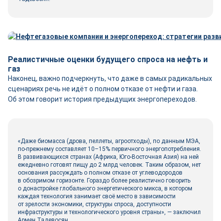
Реалистичные оценки будущего спроса на нефть и
газ
Наконец, важно подчеркнуть, что даже в самых радикальных
сценариях речь не идёт о полном отказе от нефти и газа.
Об этом говорит история предыдущих энергопереходов.
«Даже биомасса (дрова, пеллеты, агроотходы), по данным МЭА,
по-прежнему составляет 10–15% первичного энергопотребления.
В развивающихся странах (Африка, Юго-­Восточная Азия) на ней
ежедневно готовят пищу до 2 млрд человек. Таким образом, нет
основания рассуждать о полном отказе от углеводородов
в обозримом горизонте. Гораздо более реалистично говорить
о донастройке глобального энергетического микса, в котором
каждая технология занимает своё место в зависимости
от зрелости экономики, структуры спроса, доступности
инфраструктуры и технологического уровня страны», — заключил
Армен Тадевосян.