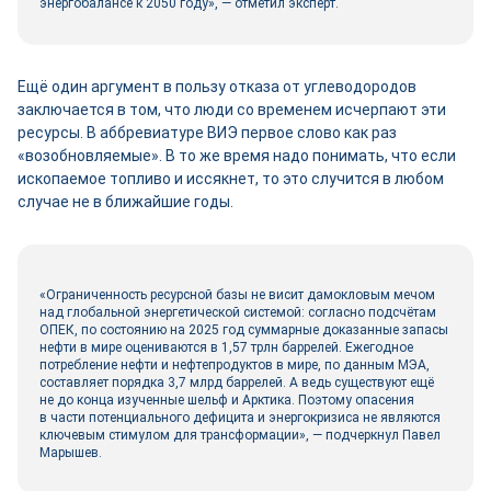
энергобалансе к 2050 году», — отметил эксперт.
Ещё один аргумент в пользу отказа от углеводородов
заключается в том, что люди со временем исчерпают эти
ресурсы. В аббревиатуре ВИЭ первое слово как раз
«возобновляемые». В то же время надо понимать, что если
ископаемое топливо и иссякнет, то это случится в любом
случае не в ближайшие годы.
«Ограниченность ресурсной базы не висит дамокловым мечом
над глобальной энергетической системой: согласно подсчётам
ОПЕК, по состоянию на 2025 год суммарные доказанные запасы
нефти в мире оцениваются в 1,57 трлн баррелей. Ежегодное
потребление нефти и нефтепродуктов в мире, по данным МЭА,
составляет порядка 3,7 млрд баррелей. А ведь существуют ещё
не до конца изученные шельф и Арктика. Поэтому опасения
в части потенциального дефицита и энергокризиса не являются
ключевым стимулом для трансформации», — подчеркнул Павел
Марышев.