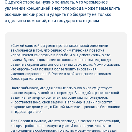
С другой стороны, нужно понимать, что чрезмерное
увлечение концепцией энергоперехода может замедлить
экономический рост и ударить по бюджету не только
отдельных компаний, но и государства в целом.
«Самый сильный аргумент противников новой энергетики
заключается в том, что сейчас климатическая повестка
используется как оружие в борьбе. И мы действительно это
видим. Здесь видны некие отголоски колониализма, когда
развитые страны диктуют остальным свою волю. Можно сказать,
что европейская позиция более политизированная,
идеологизированная. В России к этой концепции относятся
более прагматично.
Часто забывают, что для разных регионов мира существуют
разные маршруты зелёного перехода. В каждой стране есть свой
задел из тех энергоносителей, которые там используются,
и, соответственно, свои задачи. Например, в Азии приоритет —
сокращение доли угля, в Южной Америке — развитие биотоплива
и гидроэнергетики.
Для России я считаю, что это перевод на газ тех электростанций,
которые работают на мазуте и угле. И если не учитывать эти
региональные особенности, то это, по моему мнению, приведёт