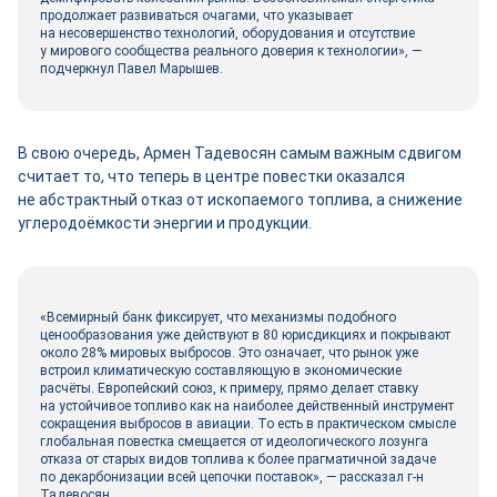
продолжает развиваться очагами, что указывает
на несовершенство технологий, оборудования и отсутствие
у мирового сообщества реального доверия к технологии», —
подчеркнул Павел Марышев.
В свою очередь, Армен Тадевосян самым важным сдвигом
считает то, что теперь в центре повестки оказался
не абстрактный отказ от ископаемого топлива, а снижение
углеродоёмкости энергии и продукции.
«Всемирный банк фиксирует, что механизмы подобного
ценообразования уже действуют в 80 юрисдикциях и покрывают
около 28% мировых выбросов. Это означает, что рынок уже
встроил климатическую составляющую в экономические
расчёты. Европейский союз, к примеру, прямо делает ставку
на устойчивое топливо как на наиболее действенный инструмент
сокращения выбросов в авиации. То есть в практическом смысле
глобальная повестка смещается от идеологического лозунга
отказа от старых видов топлива к более прагматичной задаче
по декарбонизации всей цепочки поставок», — рассказал г-н
Тадевосян.