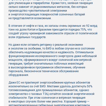
для утилизации и переработки. Кроме того, зелёная генерация
сильно зависит от редкоземельных металлов, без которых
производство чувствительной электроники
и энергопоглощающих поверхностей солнечных батарей
не представляется возможным.
В отличие от нефти и газа, их запасы очень скромные: из 92 млрд
тонн на долю Китая и Бразилии приходится порядка 75%, что
создаёт угрозу чрезмерной зависимости отрасли от политической
воли отдельных государств.
Но даже если оставить риторику о реальной экономике
и экологии за скобками, то ВИЭ в любом случае не в состоянии
обеспечить надлежащие качество и надёжность. Оптимальное
функционирование изолированного энергоузла даже небольшой
мощности, сформированного вокруг солнечной или ветряной
генерации, требует значительных побочных инвестиций
в высокоуровневое программное обеспечение, обучение
персонала, бесконечное техническое обслуживание
оборудования.
Даже ЕС не практикует энергоснабжение крупных абонентов
исключительно за счёт ВИЭ. Местами удалось достигнуть 50%
топливозамещения для промышленных абонентов, однако
электричество с газовых ТЭЦ остаётся основой энергетической
стабильности. При этом солнечная и ветряная генерация
в некоторых случаях более чем уместна. Хороший пример —
автоматизированные гибридные энергетические комплексы