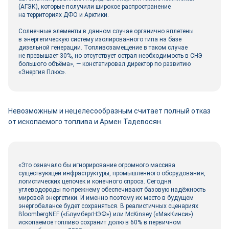
(АГЭК), которые получили широкое распространение
на территориях ДФО и Арктики.
Солнечные элементы в данном случае органично вплетены
в энергетическую систему изолированного типа на базе
дизельной генерации. Топливозамещение в таком случае
не превышает 30%, но отсутствует острая необходимость в СНЭ
большого объёма», — констатировал директор по развитию
«Энергия Плюс».
Невозможным и нецелесообразным считает полный отказ
от ископаемого топлива и Армен Тадевосян.
«Это означало бы игнорирование огромного массива
существующей инфраструктуры, промышленного оборудования,
логистических цепочек и конечного спроса. Сегодня
углеводороды по-прежнему обеспечивают базовую надёжность
мировой энергетики. И именно поэтому их место в будущем
энергобалансе будет сохраняться. В реалистичных сценариях
BloombergNEF («БлумбергНЭФ») или McKinsey («МакКинси»)
ископаемое топливо сохранит долю в 60% в первичном