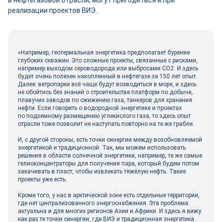
в нефтегазовой отрасли, могут пригодиться и при
реализации проектов ВИЭ.
«Например, геотермальная энергетика предполагает бурение
глубоких скважин. Это сложные проекты, связанные с рисками,
например выходом сероводорода или выбросами СО2. И здесь
будет очень полезен накопленный в нефтегазе за 150 лет опыт.
Далее: ветропарки всё чаще будут возводиться в море, и здесь
не обойтись без знаний о строительстве платформ по добыче,
плавучих заводов по сжижению газа, танкеров для хранения
нефти. Если говорить о водородной энергетике и проектах
по подземному размещению углекислого газа, то здесь опыт
отрасли тоже позволит не наступать повторно на те же грабли.
И, с другой стороны, есть точки синергии между возобновляемой
энергетикой и традиционной. Так, мы можем использовать
решения в области солнечной энергетики, например, те же самые
гелиоконцентраторы для получения пара, который будем потом
закачивать в пласт, чтобы извлекать тяжёлую нефть. Такие
проекты уже есть.
Кроме того, у нас в арктической зоне есть отдельные территории,
где нет централизованного энергоснабжения. Эта проблема
актуальна и для многих регионов Азии и Африки. И здесь я вижу
как раз те точки синергии, где ВИЭ и традиционная энергетика