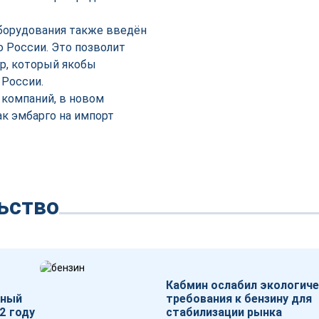
борудования также введён
ю России. Это позволит
ар, который якобы
 России.
компаний, в новом
к эмбарго на импорт
ьство
Кабмин ослабил экологич
тный
требования к бензину для
2 году
стабилизации рынка