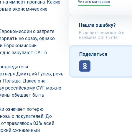
 на импорт пропана. Какие
Читать материал
новые экономические
Нашли ошибку?
Еврокомиссии о запрете
Выделите ее мышкой и
нажмите Ctrl + Enter
орвать не сразу, однако
ии Еврокомиссии
годно закупают СУГ в
Поделиться
редседателя
ртнёр» Дмитрий Гусев, речь
т Польша. Далее она
иву российскому СУГ можно
амены обещает быть
ки означает потерю
новых покупателей. До
 отправлялось 83% всей
сийский сжиженный