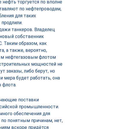
е нефть торгуется по вполне
тавляют по нефтепроводам,
бления для таких
 продлили.
дажи танкеров. Владелец
и новый собственник
. Таким образом, как
, а также, вероятно,
ным нефтегазовым флотом
остроительных мощностей не
т заказы, либо берут, но
и мера будет работать, она
 флота.
очающие поставки
ссийской промышленности.
ммного обеспечения для
 по понятным причинам, нет,
аниям вскоре придётся