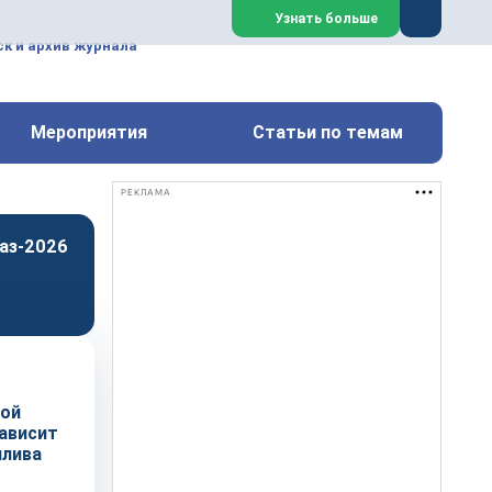
ем, техническим обслуживанием
Узнать больше
техимических, металлургических
к и архив журнала
Перейти на сайт
Закрыть
Мероприятия
Статьи по темам
РЕКЛАМА
аз-2026
ной
зависит
плива