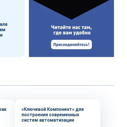
ала
рам
ии
Репортаж
как
«Ключевой Компонент» для
построения современных
систем автоматизации