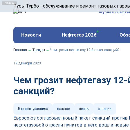
ООО «Русь-Турбо» занимается сервисом газовых и
Русь-Турбо - обслуживание и ремонт газовых паро
оборудования ТЭС, зарубежных поршневых машин и
Журнал «Нефте
и других предприятиях.
https://russturbo.ru/
Реклама. ООО «Русь-Турбо», ИНН 7802588950
Новости
Нефтегаз 2026
Обз
erid: F7NfYUJCUneVdwPs4znf
Главная
→
Тренды
→
Чем грозит нефтегазу 12-й пакет санкций?
19 декабря 2023
Чем грозит нефтегазу 12-
санкций?
В новых условиях
важное
нефть
санкции
Евросоюз согласовал новый пакет санкций против 
нефтегазовой отрасли пунктов в него вошли новы