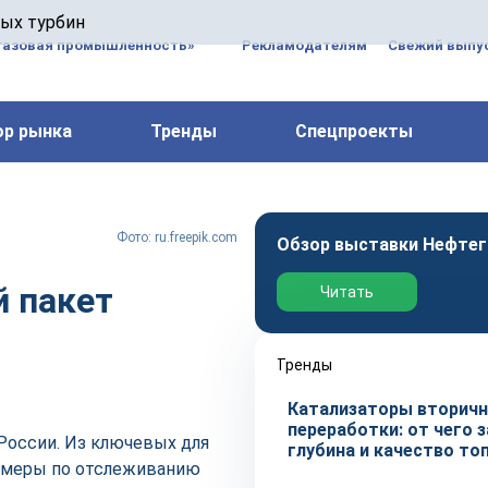
 паровых турбин, комплексным ремонтом, восстановлени
вых турбин
 компрессоров, которые работают на нефтегазовых, неф
газовая промышленность»
Рекламодателям
Свежий выпус
ор рынка
Тренды
Спецпроекты
Фото: ru.freepik.com
Обзор выставки Нефтег
й пакет
Читать
Тренды
Катализаторы вторич
переработки: от чего 
России. Из ключевых для
глубина и качество то
е меры по отслеживанию