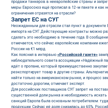
продажи танкеров в неевропейские страны и запрет
меры Евросоюз ещё прописал в 12-м пакете и как 
ограничения отразятся на отрасли?
Запрет ЕС на СУГ
Неожиданным для отрасли стал пункт в документе 
импорта на СУГ. Действующие контракты можно раз
сделать это необходимо в течение года. В сообщен
отмечается, что сейчас европейские компании еже
России на €1 млрд.
Как пояснил в интервью
«Российской газете»
замп
наблюдательного совета ассоциации «Надёжный па
идёт о пропане, который преимущественно закупае
реэкспортирует товар в другие страны. Альтернат
найти только на американском рынке, и процесс з
достаточно дорогим, отмечает эксперт.
Для российских поставщиков СУГ запрет на постав
существенной доли рынка и необходимость искать 
санкций Европа была основным потребителем: туда
продукции. Сейчас её доля снизилась до 65%. Рос