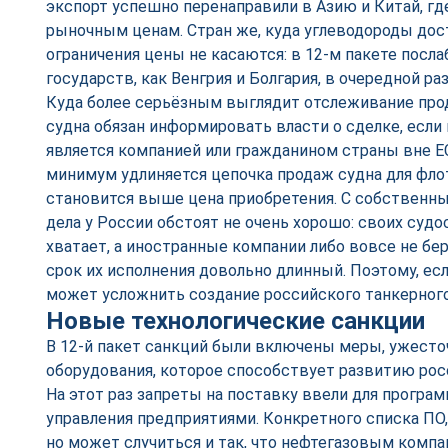
экспорт успешно перенаправили в Азию и Китай, гд
рыночным ценам. Стран же, куда углеводороды дос
ограничения цены не касаются: в 12-м пакете посла
государств, как Венгрия и Болгария, в очередной раз
Куда более серьёзным выглядит отслеживание про
судна обязан информировать власти о сделке, есл
является компанией или гражданином страны вне ЕС
минимум удлиняется цепочка продаж судна для флота
становится выше цена приобретения. С собствен
дела у России обстоят не очень хорошо: своих суд
хватает, а иностранные компании либо вовсе не беру
срок их исполнения довольно длинный. Поэтому, есл
может усложнить создание российского танкерного
Новые технологические санкции
В 12-й пакет санкций были включены меры, ужест
оборудования, которое способствует развитию ро
На этот раз запреты на поставку ввели для програ
управления предприятиями. Конкретного списка ПО,
но может случиться и так, что нефтегазовым комп