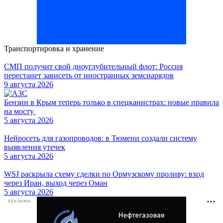
Транспортировка и хранение
СМП получит свой дноуглубительный флот: Россия
перестанет зависеть от иностранных земснарядов
9 августа 2026
Бензин в Крым теперь только в спецканистрах: новые правила
на мосту
5 августа 2026
Нейросеть для газопроводов: в Тюмени создали систему
выявления утечек
5 августа 2026
WSJ раскрыла схему сделки по Ормузскому проливу: вход
через Иран, выход через Оман
5 августа 2026
РЕКЛАМА