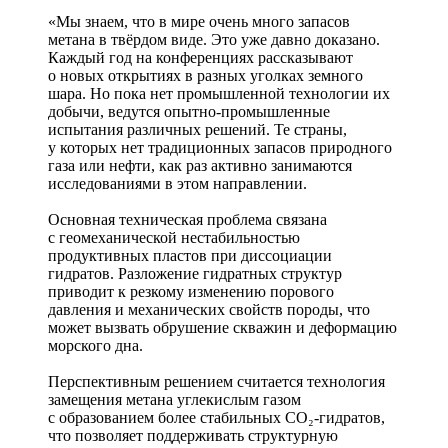
«Мы знаем, что в мире очень много запасов
метана в твёрдом виде. Это уже давно доказано.
Каждый год на конференциях рассказывают
о новых открытиях в разных уголках земного
шара. Но пока нет промышленной технологии их
добычи, ведутся опытно-­промышленные
испытания различных решений. Те страны,
у которых нет традиционных запасов природного
газа или нефти, как раз активно занимаются
исследованиями в этом направлении.
Основная техническая проблема связана
с геомеханической нестабильностью
продуктивных пластов при диссоциации
гидратов. Разложение гидратных структур
приводит к резкому изменению порового
давления и механических свой­ств породы, что
может вызвать обрушение скважин и деформацию
морского дна.
Перспективным решением считается технология
замещения метана углекислым газом
с образованием более стабильных CO₂-гидратов,
что позволяет поддерживать структурную