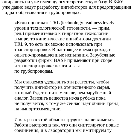
опирались на уже имеющуюся теоретическую базу. В КФУ
уже давно ведут разработку ингибиторов для предотвращения
гидратообразования в трубопроводах.
«Если оценивать TRL (technology readiness levels ―
уровни технологической готовности, ― прим.
ред.) применительно к гидратной технологии
в мире, то кинетические ингибиторы достигли
TRL 9, то есть их можно использовать при
транспортировке. В настоящее время проходят
опытно-­промышленные испытания. Зарубежные
разработки фирмы BASF применяют при сборе
и транспортировке нефти и газа
по трубопроводам.
Мы стараемся удешевить эти реагенты, чтобы
получить ингибитор из отечественного сырья,
который будет стоить меньше, чем зарубежный
аналог. Завозить вещества из-за рубежа пока
не получается, к тому же сейчас идёт общий тренд
на импортозамещение.
И как раз в этой области трудятся наши химики.
Работа выстроена так, что они синтезируют новые
соединения, и в лаборатории мы имитируем ту