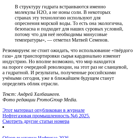
В структуру гидрата встраиваются именно
молекулы Н2О, а не ионы соли. В некоторых
странах эту технологию используют для
опреснения морской воды. То есть она экологична,
безопасна и подходит для наших суровых условий,
потому что для неё необходимы минусовые
температуры», ― отметил Матвей Семенов.
Резюмируем: не стоит ожидать, что использование «твёрдого
газа» для транспортировки сырья кардинально изменит
индустрию. Но вполне возможно, что мир находится
на пороге очередной революции, на этот раз не сланцевой,
а гидратной. И результаты, полученные российскими
учёными сегодня, уже в ближайшем будущем станут
определять облик отрасли.
Текст: Андрей Халбашкеев.
Фото редакции PromoGroup Media.
Этот материал опубликован в журнале
Нефтегазовая промышленность №6 2025.
Смотреть другие статьи номера
Обзор выставки Нефтегаз-2026