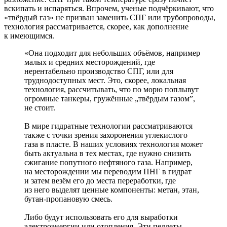
вскипать и испаряться. Впрочем, ученые подчёркивают, что
«твёрдый газ» не призван заменить СПГ или трубопроводы,
технология рассматривается, скорее, как дополнение
к имеющимся.
«Она подходит для небольших объёмов, например
малых и средних месторождений, где
нерентабельно производство СПГ, или для
труднодоступных мест. Это, скорее, локальная
технология, рассчитывать, что по морю поплывут
огромные танкеры, гружённые „твёрдым газом”,
не стоит.
В мире гидратные технологии рассматриваются
также с точки зрения захоронения углекислого
газа в пласте. В наших условиях технология может
быть актуальна в тех местах, где нужно снизить
сжигание попутного нефтяного газа. Например,
на месторождении мы переводим ПНГ в гидрат
и затем везём его до места переработки, где
из него выделят ценные компоненты: метан, этан,
бутан-­пропановую смесь.
Либо будут использовать его для выработки
электроэнергии или отопления. Эти пеллеты