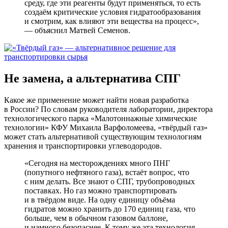
среду, где эти реагенты будут применяться, то есть
создаём критические условия гидратообразования
и смотрим, как влияют эти вещества на процесс»,
― объяснил Матвей Семенов.
Не замена, а альтернатива СПГ
Какое же применение может найти новая разработка
в России? По словам руководителя лаборатории, директора
технологического парка «Малотоннажные химические
технологии» КФУ Михаила Варфоломеева, «твёрдый газ»
может стать альтернативой существующим технологиям
хранения и транспортировки углеводородов.
«Сегодня на месторождениях много ПНГ
(попутного нефтяного газа), встаёт вопрос, что
с ним делать. Все знают о СПГ, трубопроводных
поставках. Но газ можно транспортировать
и в твёрдом виде. На одну единицу объёма
гидратов можно хранить до 170 единиц газа, что
больше, чем в обычном газовом баллоне,
и намного безопаснее. К тому же эта технология