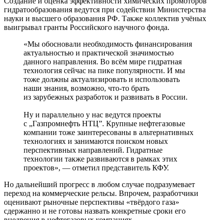
Создание и оценка эффективности химических промоторов
гидратообразования ведутся при содействии Министерства
науки и высшего образования РФ. Также коллектив учёных
выигрывал гранты Российского научного фонда.
«Мы обосновали необходимость финансирования
актуальностью и практической значимостью
данного направления. Во всём мире гидратная
технология сейчас на пике популярности. И мы
тоже должны актуализировать и использовать
наши знания, возможно, что‑то брать
из зарубежных разработок и развивать в России.
Ну и параллельно у нас ведутся проекты
с „Газпромнефть НТЦ”. Крупные нефтегазовые
компании тоже заинтересованы в альтернативных
технологиях и занимаются поиском новых
перспективных направлений. Гидратные
технологии также развиваются в рамках этих
проектов», ― отметил представитель КФУ.
Но дальнейший прогресс в любом случае подразумевает
переход на коммерческие рельсы. Впрочем, разработчики
оценивают рыночные перспективы «твёрдого газа»
сдержанно и не готовы назвать конкретные сроки его
внедрения в нефтегазовых компаниях.