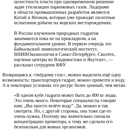
целостность пласта при одновременном решении
задач утилизации парниковых газов. Лидерами
в области промышленных разработок являются
Китай и Япония, которые уже проводят пилотные
испытания добычи на морских месторождениях.
В России изучением природных гидратов
занимаются пока не на прикладном, а на
фундаментальном уровне. В первую очередь это
Байкальский лимнологический институт,
ВНИИОкеанология в Санкт-­Петербурге, Сколтех,
научные центры во Владивостоке и Якутске», ―
рассказал сотрудник КФУ.
Возвращаясь к «твёрдому газу», можно выделить ещё одну
возможность: транспортируя гидрат, можно привезти и воду.
А в некоторых условиях это ресурс более ценный, чем метан.
«В одном кубе гидрата может быть до 800 кг воды.
Это очень много. Некоторые специалисты говорят
нам: „Вы просто везёте воду”. Да, можно и так
смотреть. Но, с другой стороны, она тоже где‑то
очень нужна. Поэтому мы значительно снизили
концентрацию промотора, к тому же сделали его
безопасным для живых организмов.