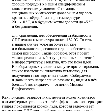
хорошо подходит к нашим специфическим
климатическим условиям. С помощью
специальных химических добавок нам удалось
хранить „твёрдый газ” при температуре –
20…-10 °C, а в будущем хотим довести до –5 °C
и без давления.
Для сравнения, для обеспечения стабильности
СПГ нужна температура ниже –162 °C. То есть
в нашем случае условия более мягкие
и в большинстве регионов страны обеспечены
самой природой. Таким образом, этот проект
можно реализовать без существенных вложений
в инфраструктуру. Понятно, что это пока идея.
В лабораторных условиях мы уже протестировали,
сейчас изготовили пилотную установку для
получения газогидратных пеллет. Собираемся
и дальше это направление развивать, видим в нём
большой потенциал», ― отметил Михаил
Варфоломеев.
Как поясняют разработчики, пеллета может храниться
в атмосферных условиях за счёт эффекта самоконсервации:
гидрат покрывается коркой льда, которая задерживает
разложение. СПГ при такой температуре сразу начнёт