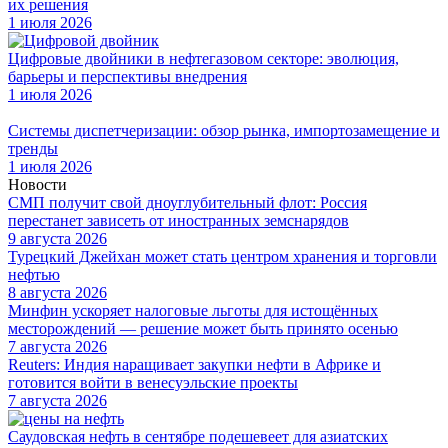
их решения
1 июля 2026
Цифровые двойники в нефтегазовом секторе: эволюция,
барьеры и перспективы внедрения
1 июля 2026
Системы диспетчеризации: обзор рынка, импортозамещение и
тренды
1 июля 2026
Новости
СМП получит свой дноуглубительный флот: Россия
перестанет зависеть от иностранных земснарядов
9 августа 2026
Турецкий Джейхан может стать центром хранения и торговли
нефтью
8 августа 2026
Минфин ускоряет налоговые льготы для истощённых
месторождений — решение может быть принято осенью
7 августа 2026
Reuters: Индия наращивает закупки нефти в Африке и
готовится войти в венесуэльские проекты
7 августа 2026
Саудовская нефть в сентябре подешевеет для азиатских