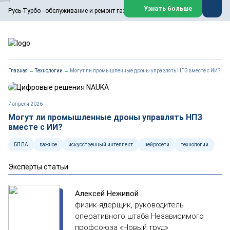
ООО «Русь-Турбо» занимается сервисом газовых и паровых
Узнать больше
Русь-Турбо - обслуживание и ремонт газовых паровых турбин
турбин, комплексным ремонтом, восстановлением,
техническим обслуживанием оборудования ТЭС,
зарубежных поршневых машин и компрессоров, которые
работают на нефтегазовых, нефтехимических,
металлургических и других предприятиях.
https://russturbo.ru/
Реклама. ООО «Русь-Турбо», ИНН 7802588950
Главная
→
Технологии
→
Могут ли промышленные дроны управлять НПЗ вместе с ИИ?
erid: F7NfYUJCUneVdwPs4znf
Перейти на сайт
Закрыть
7 апреля 2026
Могут ли промышленные дроны управлять НПЗ
вместе с ИИ?
БПЛА
важное
искусственный интеллект
нейросети
технологии
Эксперты статьи
Алексей Неживой
физик-ядерщик, руководитель
оперативного штаба Независимого
профсоюза «Новый труд»