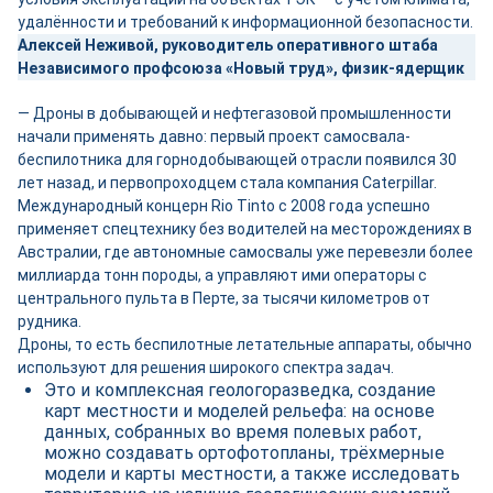
удалённости и требований к информационной безопасности.
Алексей Неживой, руководитель оперативного штаба
Независимого профсоюза «Новый труд», физик-ядерщик
— Дроны в добывающей и нефтегазовой промышленности
начали применять давно: первый проект самосвала-
беспилотника для горнодобывающей отрасли появился 30
лет назад, и первопроходцем стала компания Caterpillar.
Международный концерн Rio Tinto с 2008 года успешно
применяет спецтехнику без водителей на месторождениях в
Австралии, где автономные самосвалы уже перевезли более
миллиарда тонн породы, а управляют ими операторы с
центрального пульта в Перте, за тысячи километров от
рудника.
Дроны, то есть беспилотные летательные аппараты, обычно
используют для решения широкого спектра задач.
Это и комплексная геологоразведка, создание
карт местности и моделей рельефа: на основе
данных, собранных во время полевых работ,
можно создавать ортофотопланы, трёхмерные
модели и карты местности, а также исследовать