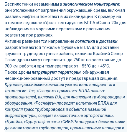
Беспилотники незаменимы в
экологическом мониторинге
:
они отслеживают загрязнения окружающей среды, включая
разливы нефти, и помогают в их ликвидации. К примеру, на
атомном ледоколе «Урал» тестируются БПЛА «Скопа-20» для
наблюдения за морскими перевозками и распыления
реагентов при разливах.
Активно развивается направление
логистики и доставки
:
разрабатываются тяжёлые грузовые БПЛА для доставки
грузов в труднодоступные районы, включая Крайний Север.
Такие дроны могут перевозить до 750 кг на расстояние до
700 км, работая при температурах от –55°C до +45°C.
Также дроны
патрулируют территории
, обнаруживая
несанкционированный доступ и предотвращая хищения.
Крупные российские компании уже активно внедряют эти
технологии. Так, «Газпром» применяет БПЛА разных
производителей, включая DJI, для инспекции трубопроводов и
оборудования. «Роснефть» проводит испытания БПЛА для
контроля трасс трубопроводов и объектов наземной
инфраструктуры, создаёт высокоточные ортофотопланы.
«Лукойл», «Сургутнефтегаз» и «СИБУР» внедряют беспилотники
для мониторинга трубопроводов, промышленных площадок и