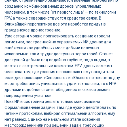
Сейчас стремительно развиваются военные технологии по
созданию комбинированных дронов, управляемых
человеком, в том числе “от первого лица” — по технологии
FPV, а также совершенствуются средства связи. В
ближайшей перспективе все эти наработки придут в
гражданское дроностроение.
Уже сегодня можно прогнозировать создание отрасли
логистики, построенной на управляемых ИИ дронах для
снабжения как удалённых мест добычи полезных
ископаемых, так и труднодоступных территорий. Станет
доступной добыча под водой на глубине, подо льдом, в
местах с экстремальным климатом. FPV-дроны заменят
человека там, где условия не позволяют ему находиться:
если для прокладки «Северного» и «Южного потоков» по дну
моря требовались уникальные суда и технологии, то с FPV-
дронами подобное станет обыденностью, как и ремонт
повреждённых участков.
Пока ИИ в состоянии решать только максимально
формализованные задачи: там, где нужно действовать по
чётким протоколам, выбирая оптимальный алгоритм, ему
нет равных. Однако на начальном этапе освоения
месторождений или при решении задач, требующих