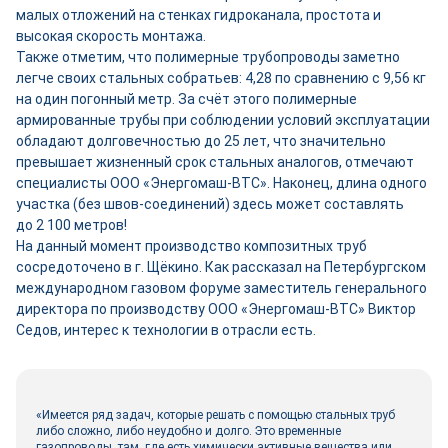
малых отложений на стенках гидроканала, простота и
высокая скорость монтажа.
Также отметим, что полимерные трубопроводы заметно
легче своих стальных собратьев: 4,28 по сравнению с 9,56 кг
на один погонный метр. За счёт этого полимерные
армированные трубы при соблюдении условий эксплуатации
обладают долговечностью до 25 лет, что значительно
превышает жизненный срок стальных аналогов, отмечают
специалисты ООО «Энергомаш-ВТС». Наконец, длина одного
участка (без швов-соединений) здесь может составлять
до 2 100 метров!
На данный момент производство композитных труб
сосредоточено в г. Щёкино. Как рассказал на Петербургском
международном газовом форуме заместитель генерального
директора по производству ООО «Энергомаш-ВТС» Виктор
Седов, интерес к технологии в отрасли есть.
«Имеется ряд задач, которые решать с помощью стальных труб
либо сложно, либо неудобно и долго. Это временные
газопроводы, там, где есть химически активные вещества или