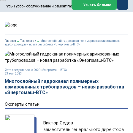
ООО «Русь-Турбо» занимается сервисом газовых и паровых
Узнать больше
Русь-Турбо - обслуживание и ремонт газовых паровых турбин
турбин, комплексным ремонтом, восстановлением,
техническим обслуживанием оборудования ТЭС,
зарубежных поршневых машин и компрессоров, которые
работают на нефтегазовых, нефтехимических,
металлургических и других предприятиях.
https://russturbo.ru/
Реклама. ООО «Русь-Турбо», ИНН 7802588950
Главная
→
Технологии
→
Многослойный гидроканал полимерных армированных
erid: F7NfYUJCUneVdwPs4znf
трубопроводов – новая разработка «Энергомаш-ВТС»
Перейти на сайт
Закрыть
Фото предоставлено ООО «Энергомаш-ВТС»
23 мая 2023
Многослойный гидроканал полимерных
армированных трубопроводов – новая разработка
«Энергомаш-ВТС»
Эксперты статьи
Виктор Седов
заместитель генерального директора