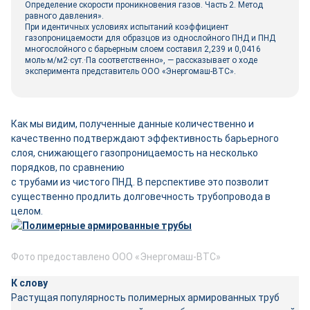
Определение скорости проникновения газов. Часть 2. Метод
равного давления».
При идентичных условиях испытаний коэффициент
газопроницаемости для образцов из однослойного ПНД и ПНД
многослойного с барьерным слоем составил 2,239 и 0,0416
моль·м/м2·сут.·Па соответственно», — рассказывает о ходе
эксперимента представитель ООО «Энергомаш-ВТС».
Как мы видим, полученные данные количественно и
качественно подтверждают эффективность барьерного
слоя, снижающего газопроницаемость на несколько
порядков, по сравнению
с трубами из чистого ПНД. В перспективе это позволит
существенно продлить долговечность трубопровода в
целом.
Фото предоставлено ООО «Энергомаш-ВТС»
К слову
Растущая популярность полимерных армированных труб