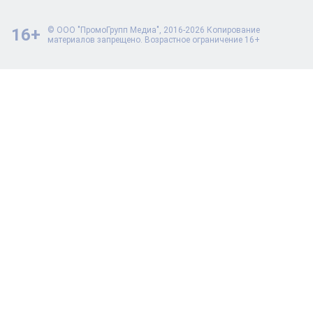
16+
© ООО "ПромоГрупп Медиа", 2016-2026 Копирование
материалов запрещено. Возрастное ограничение 16+