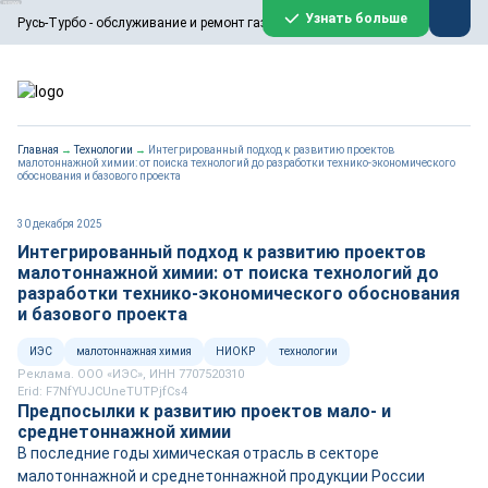
ООО «Русь-Турбо» занимается сервисом газовых и паровых
Узнать больше
Русь-Турбо - обслуживание и ремонт газовых паровых турбин
турбин, комплексным ремонтом, восстановлением,
техническим обслуживанием оборудования ТЭС,
зарубежных поршневых машин и компрессоров, которые
работают на нефтегазовых, нефтехимических,
металлургических и других предприятиях.
https://russturbo.ru/
Реклама. ООО «Русь-Турбо», ИНН 7802588950
Главная
→
Технологии
→
Интегрированный подход к развитию проектов
erid: F7NfYUJCUneVdwPs4znf
малотоннажной химии: от поиска технологий до разработки технико-экономического
обоснования и базового проекта
Перейти на сайт
Закрыть
30 декабря 2025
Интегрированный подход к развитию проектов
малотоннажной химии: от поиска технологий до
разработки технико-экономического обоснования
и базового проекта
ИЭС
малотоннажная химия
НИОКР
технологии
Реклама. ООО «ИЭС», ИНН 7707520310
Erid: F7NfYUJCUneTUTPjfCs4
Предпосылки к развитию проектов мало- и
среднетоннажной химии
В последние годы химическая отрасль в секторе
малотоннажной и среднетоннажной продукции России