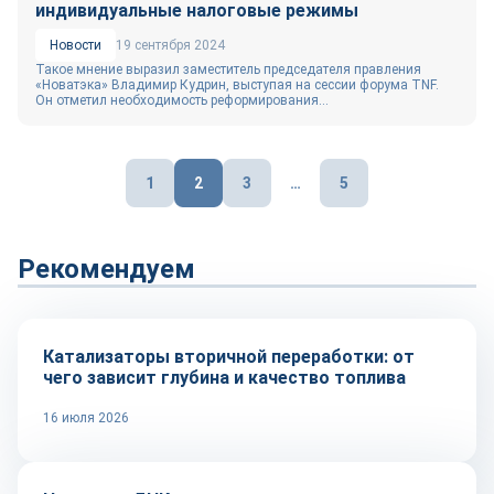
индивидуальные налоговые режимы
Новости
19 сентября 2024
Такое мнение выразил заместитель председателя правления
«Новатэка» Владимир Кудрин, выступая на сессии форума TNF.
Он отметил необходимость реформирования...
Пагинация
1
2
3
…
5
записей
Рекомендуем
Тренды
Катализаторы вторичной переработки: от
чего зависит глубина и качество топлива
16 июля 2026
Репортаж