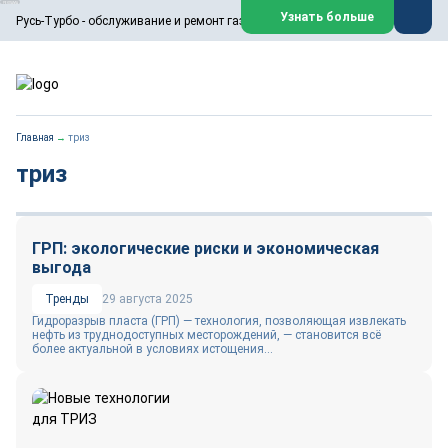
ООО «Русь-Турбо» занимается сервисом газовых и паровых
Узнать больше
Русь-Турбо - обслуживание и ремонт газовых паровых турбин
турбин, комплексным ремонтом, восстановлением,
техническим обслуживанием оборудования ТЭС,
зарубежных поршневых машин и компрессоров, которые
работают на нефтегазовых, нефтехимических,
металлургических и других предприятиях.
https://russturbo.ru/
Реклама. ООО «Русь-Турбо», ИНН 7802588950
Главная
→
триз
erid: F7NfYUJCUneVdwPs4znf
триз
Перейти на сайт
Закрыть
ГРП: экологические риски и экономическая
выгода
Тренды
29 августа 2025
Гидроразрыв пласта (ГРП) — технология, позволяющая извлекать
нефть из труднодоступных месторождений, — становится всё
более актуальной в условиях истощения...