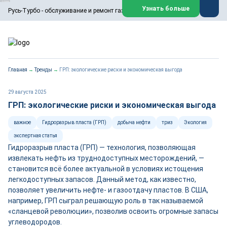
ООО «Русь-Турбо» занимается сервисом газовых и паровых
Узнать больше
Русь-Турбо - обслуживание и ремонт газовых паровых турбин
турбин, комплексным ремонтом, восстановлением,
техническим обслуживанием оборудования ТЭС,
зарубежных поршневых машин и компрессоров, которые
работают на нефтегазовых, нефтехимических,
металлургических и других предприятиях.
https://russturbo.ru/
Реклама. ООО «Русь-Турбо», ИНН 7802588950
Главная
→
Тренды
→
ГРП: экологические риски и экономическая выгода
erid: F7NfYUJCUneVdwPs4znf
Перейти на сайт
Закрыть
29 августа 2025
ГРП: экологические риски и экономическая выгода
важное
Гидроразрыв пласта (ГРП)
добыча нефти
триз
Экология
экспертная статья
Гидроразрыв пласта (ГРП) — технология, позволяющая
извлекать нефть из труднодоступных месторождений, —
становится всё более актуальной в условиях истощения
легкодоступных запасов. Данный метод, как известно,
позволяет увеличить нефте- и газоотдачу пластов. В США,
например, ГРП сыграл решающую роль в так называемой
«сланцевой революции», позволив освоить огромные запасы
углеводородов.