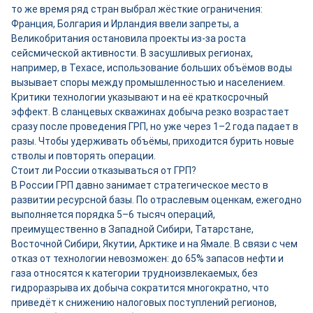
то же время ряд стран выбрал жёсткие ограничения:
Франция, Болгария и Ирландия ввели запреты, а
Великобритания остановила проекты из-за роста
сейсмической активности. В засушливых регионах,
например, в Техасе, использование больших объёмов воды
вызывает споры между промышленностью и населением.
Критики технологии указывают и на её краткосрочный
эффект. В сланцевых скважинах добыча резко возрастает
сразу после проведения ГРП, но уже через 1–2 года падает в
разы. Чтобы удерживать объёмы, приходится бурить новые
стволы и повторять операции.
Стоит ли России отказываться от ГРП?
В России ГРП давно занимает стратегическое место в
развитии ресурсной базы. По отраслевым оценкам, ежегодно
выполняется порядка 5–6 тысяч операций,
преимущественно в Западной Сибири, Татарстане,
Восточной Сибири, Якутии, Арктике и на Ямале. В связи с чем
отказ от технологии невозможен: до 65% запасов нефти и
газа относятся к категории трудноизвлекаемых, без
гидроразрыва их добыча сократится многократно, что
приведёт к снижению налоговых поступлений регионов,