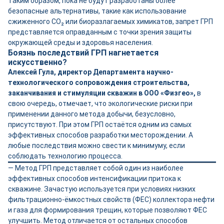
Таким образом, пока не будут разработаны более
безопасные альтернативы, такие как использование
сжиженного CO₂ или биоразлагаемых химикатов, запрет ГРП
представляется оправданным с точки зрения защиты
окружающей среды и здоровья населения.
Боязнь последствий ГРП нагнетается
искусственно?
Алексей Гула, директор Департамента научно-
технологического сопровождения строительства,
заканчивания и стимуляции скважин в ООО «Физгео»,
в
свою очередь, отмечает, что экологические риски при
применении данного метода добычи, безусловно,
присутствуют. При этом ГРП остаётся одним из самых
эффективных способов разработки месторождении. А
любые последствия можно свести к минимуму, если
соблюдать технологию процесса.
— Метод ГРП представляет собой один из наиболее
эффективных способов интенсификации притока к
скважине. Зачастую используется при условиях низких
фильтрационно-ёмкостных свойств (ФЕС) коллектора нефти
и газа для формирования трещин, которые позволяют ФЕС
улучшить. Метод отличается от остальных способов