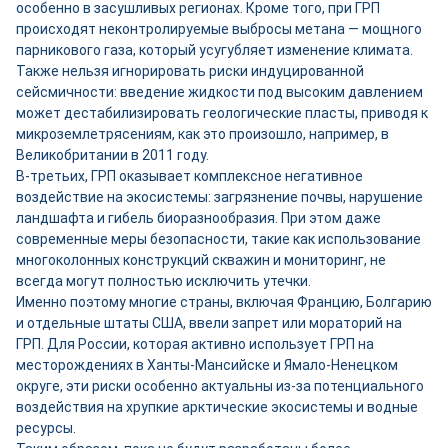
особенно в засушливых регионах. Кроме того, при ГРП
происходят неконтролируемые выбросы метана — мощного
парникового газа, который усугубляет изменение климата.
Также нельзя игнорировать риски индуцированной
сейсмичности: введение жидкости под высоким давлением
может дестабилизировать геологические пласты, приводя к
микроземлетрясениям, как это произошло, например, в
Великобритании в 2011 году.
В-третьих, ГРП оказывает комплексное негативное
воздействие на экосистемы: загрязнение почвы, нарушение
ландшафта и гибель биоразнообразия. При этом даже
современные меры безопасности, такие как использование
многоколонных конструкций скважин и мониторинг, не
всегда могут полностью исключить утечки.
Именно поэтому многие страны, включая Францию, Болгарию
и отдельные штаты США, ввели запрет или мораторий на
ГРП. Для России, которая активно использует ГРП на
месторождениях в Ханты-Мансийске и Ямало-Ненецком
округе, эти риски особенно актуальны из-за потенциального
воздействия на хрупкие арктические экосистемы и водные
ресурсы.