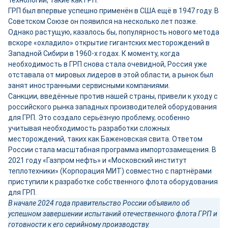
технологии, такие как ГРП.
ГРП был впервые успешно применён в США ещё в 1947 году. В
Советском Союзе он появился на несколько лет позже.
Однако растущую, казалось бы, популярность нового метода
вскоре «охладило» открытие гигантских месторождений в
Западной Сибири в 1960-х годах. К моменту, когда
необходимость в ГРП снова стала очевидной, Россия уже
отставала от мировых лидеров в этой области, а рынок был
занят иностранными сервисными компаниями.
Санкции, введённые против нашей страны, привели к уходу с
российского рынка западных производителей оборудования
для ГРП. Это создало серьёзную проблему, особенно
учитывая необходимость разработки сложных
месторождений, таких как Баженовская свита. Ответом
России стала масштабная программа импортозамещения. В
2021 году «Газпром нефть» и «Московский институт
теплотехники» (Корпорация МИТ) совместно с партнёрами
приступили к разработке собственного флота оборудования
для ГРП.
В начале 2024 года правительство России объявило об
успешном завершении испытаний отечественного флота ГРП и
готовности к его серийному производству.