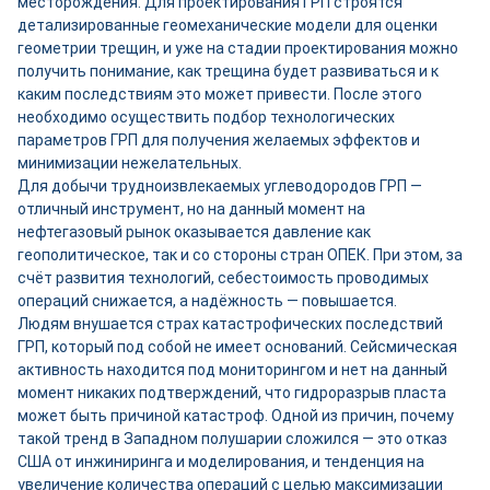
месторождения. Для проектирования ГРП строятся
детализированные геомеханические модели для оценки
геометрии трещин, и уже на стадии проектирования можно
получить понимание, как трещина будет развиваться и к
каким последствиям это может привести. После этого
необходимо осуществить подбор технологических
параметров ГРП для получения желаемых эффектов и
минимизации нежелательных.
Для добычи трудноизвлекаемых углеводородов ГРП —
отличный инструмент, но на данный момент на
нефтегазовый рынок оказывается давление как
геополитическое, так и со стороны стран ОПЕК. При этом, за
счёт развития технологий, себестоимость проводимых
операций снижается, а надёжность — повышается.
Людям внушается страх катастрофических последствий
ГРП, который под собой не имеет оснований. Сейсмическая
активность находится под мониторингом и нет на данный
момент никаких подтверждений, что гидроразрыв пласта
может быть причиной катастроф. Одной из причин, почему
такой тренд в Западном полушарии сложился — это отказ
США от инжиниринга и моделирования, и тенденция на
увеличение количества операций с целью максимизации