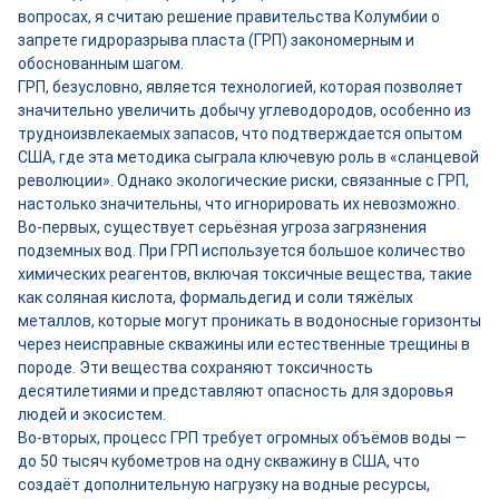
вопросах, я считаю решение правительства Колумбии о
запрете гидроразрыва пласта (ГРП) закономерным и
обоснованным шагом.
ГРП, безусловно, является технологией, которая позволяет
значительно увеличить добычу углеводородов, особенно из
трудноизвлекаемых запасов, что подтверждается опытом
США, где эта методика сыграла ключевую роль в «сланцевой
революции». Однако экологические риски, связанные с ГРП,
настолько значительны, что игнорировать их невозможно.
Во-первых, существует серьёзная угроза загрязнения
подземных вод. При ГРП используется большое количество
химических реагентов, включая токсичные вещества, такие
как соляная кислота, формальдегид и соли тяжёлых
металлов, которые могут проникать в водоносные горизонты
через неисправные скважины или естественные трещины в
породе. Эти вещества сохраняют токсичность
десятилетиями и представляют опасность для здоровья
людей и экосистем.
Во-вторых, процесс ГРП требует огромных объёмов воды —
до 50 тысяч кубометров на одну скважину в США, что
создаёт дополнительную нагрузку на водные ресурсы,