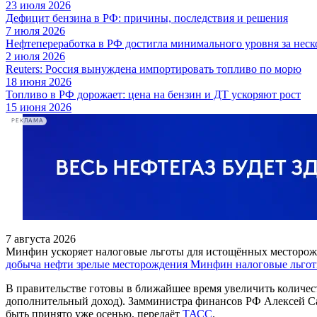
23 июля 2026
Дефицит бензина в РФ: причины, последствия и решения
7 июля 2026
Нефтепереработка в РФ достигла минимального уровня за неск
2 июля 2026
Reuters: Россия вынуждена импортировать топливо по морю
18 июня 2026
Топливо в РФ дорожает: цена на бензин и ДТ ускоряют рост
15 июня 2026
РЕКЛАМА
7 августа 2026
Минфин ускоряет налоговые льготы для истощённых месторо
добыча нефти
зрелые месторождения
Минфин
налоговые льго
В правительстве готовы в ближайшее время увеличить количес
дополнительный доход). Замминистра финансов РФ Алексей Саз
быть принято уже осенью, передаёт
ТАСС
.