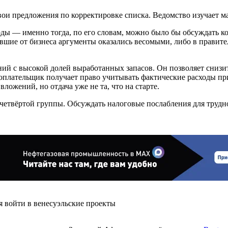
ои предложения по корректировке списка. Ведомство изучает ма
ы — именно тогда, по его словам, можно было бы обсуждать кор
ившие от бизнеса аргументы оказались весомыми, либо в правит
й с высокой долей выработанных запасов. Он позволяет снизит
гоплательщик получает право учитывать фактические расходы пр
ложений, но отдача уже не та, что на старте.
етвёртой группы. Обсуждать налоговые послабления для трудно
я войти в венесуэльские проекты