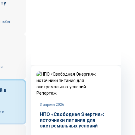
оту
 чтобы
и,
й в
Репортаж
3 апреля 2026
е и
НПО «Свободная Энергия»:
источники питания для
экстремальных условий