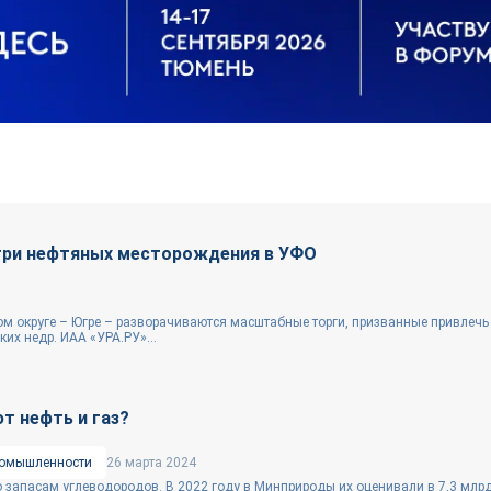
три нефтяных месторождения в УФО
 округе – Югре – разворачиваются масштабные торги, призванные привлечь
их недр. ИАА «УРА.РУ»...
т нефть и газ?
ромышленности
26 марта 2024
 запасам углеводородов. В 2022 году в Минприроды их оценивали в 7,3 млрд