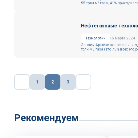
55 трлн м³ газа, 41% приходился
Нефтегазовые техноло
Технологии
15 марта 2024
Запасы Арктики колоссальны: зд
трлн м3 газа (это 75% всех его р
Пагинация
1
2
3
записей
Рекомендуем
Репортаж
Репортаж