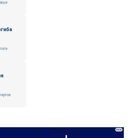
овые
огиба
тате
ия
пертов