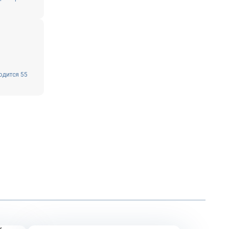
одится 55
Тренды