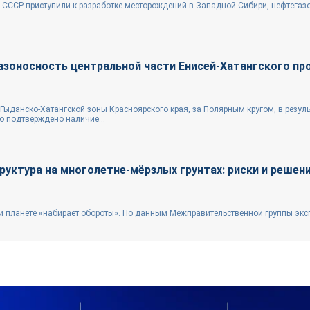
 в СССР приступили к разработке месторождений в Западной Сибири, нефтегаз
зоносность центральной части Енисей-Хатангского пр
Гыданско-Хатангской зоны Красноярского края, за Полярным кругом, в резуль
о подтверждено наличие...
уктура на многолетне-мёрзлых грунтах: риски и решен
й планете «набирает обороты». По данным Межправительственной группы экс