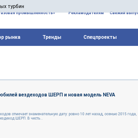
 паровых турбин, комплексным ремонтом, восстановлени
вых турбин
 компрессоров, которые работают на нефтегазовых, неф
газовая промышленность»
Рекламодателям
Свежий выпус
ор рынка
Тренды
Спецпроекты
 юбилей вездеходов ШЕРП и новая модель NEVA
ходов отмечает знаменательную дату: ровно 10 лет назад, осенью 2015 года,
здеход ШЕРП. В честь...