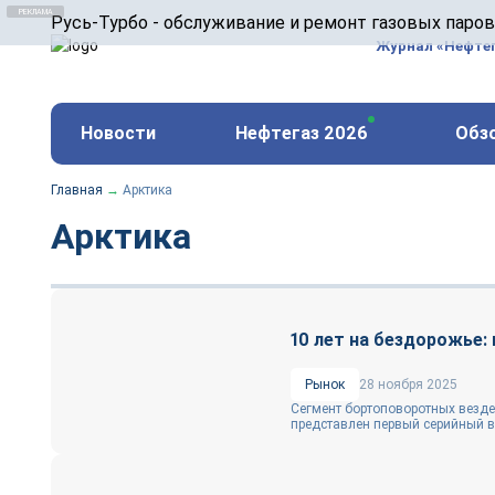
ООО «Русь-Турбо» занимается сервисом газовых и
Русь-Турбо - обслуживание и ремонт газовых паро
оборудования ТЭС, зарубежных поршневых машин и
Журнал «Нефте
и других предприятиях.
https://russturbo.ru/
Реклама. ООО «Русь-Турбо», ИНН 7802588950
Новости
Нефтегаз 2026
Обз
erid: F7NfYUJCUneVdwPs4znf
Главная
→
Арктика
Арктика
10 лет на бездорожье:
Рынок
28 ноября 2025
Сегмент бортоповоротных везде
представлен первый серийный ве