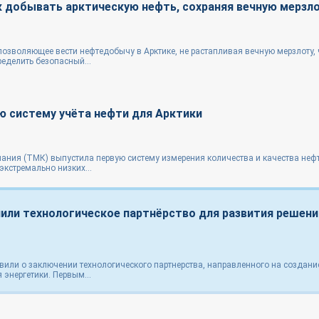
к добывать арктическую нефть, сохраняя вечную мерзл
озволяющее вести нефтедобычу в Арктике, не растапливая вечную мерзлоту,
еделить безопасный...
ю систему учёта нефти для Арктики
ания (ТМК) выпустила первую систему измерения количества и качества нефт
экстремально низких...
или технологическое партнёрство для развития решени
или о заключении технологического партнерства, направленного на создани
энергетики. Первым...