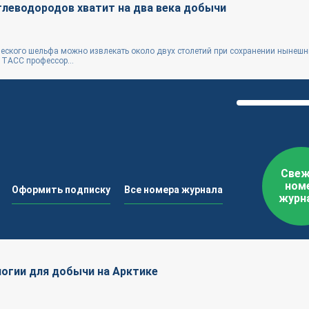
глеводородов хватит на два века добычи
еского шельфа можно извлекать около двух столетий при сохранении нынеш
 ТАСС профессор...
Свеж
ном
Оформить подписку
Все номера журнала
журн
огии для добычи на Арктике