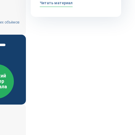
Читать материал
них объёмов
ий
ер
ала