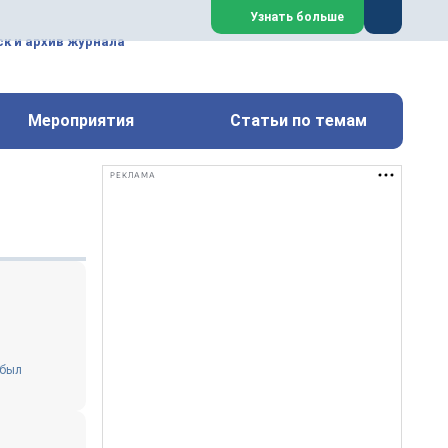
ем, техническим обслуживанием
Узнать больше
техимических, металлургических
к и архив журнала
Перейти на сайт
Закрыть
Мероприятия
Статьи по темам
РЕКЛАМА
 был