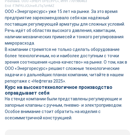
Реклама. ООО «ЭНЕРГОРЕСУРС», ИНН 7701980463
Erid: F7NfYUJCUneRJTq7zHMZ
ООО «Энергоресурс» уже 15 лет на рынке. За это время
предприятие зарекомендовало себя как надёжный
поставщик регулирующей арматуры для сложных условий.
Речь идёт об областях высокого давления, кавитации,
наличии механических примесей и тонкого регулирования
микрорасхода.
В компании стремятся не только сделать оборудование
более технологичным, но и наиболее доступным с точки
зрения соотношения «цена-качество» на рынке. О том, как в
ООО «Энергоресурс» решают сложные технологические
задачи и о дальнейших планах компании, читайте в нашем
репортаже с «Нефтегаз 2025».
Курс на высокотехнологичное производство
оправдывает себя
На стенде компании были представлены регулирующие и
запорные клапаны с ручным, пневмо- и электроприводом.
Особое внимание стоит обратить на изделия с
осесимметричной конструкцией.