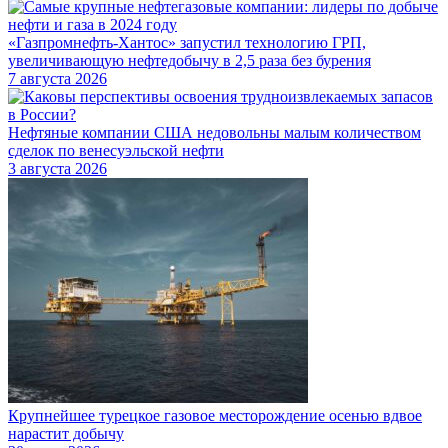
«Газпромнефть-Хантос» запустил технологию ГРП,
увеличивающую нефтедобычу в 2,5 раза без бурения
7 августа 2026
Нефтяные компании США недовольны малым количеством
сделок по венесуэльской нефти
3 августа 2026
Крупнейшее турецкое газовое месторождение осенью вдвое
нарастит добычу