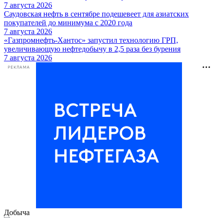
7 августа 2026
Саудовская нефть в сентябре подешевеет для азиатских
покупателей до минимума с 2020 года
7 августа 2026
«Газпромнефть-Хантос» запустил технологию ГРП,
увеличивающую нефтедобычу в 2,5 раза без бурения
7 августа 2026
РЕКЛАМА
Добыча