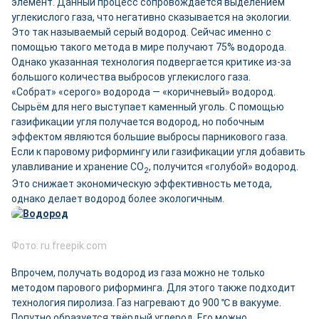
элемент. Данный процесс сопровождается выделением
углекислого газа, что негативно сказывается на экологии.
Это так называемый серый водород. Сейчас именно с
помощью такого метода в мире получают 75% водорода.
Однако указанная технология подвергается критике из-за
большого количества выбросов углекислого газа.
«Собрат» «серого» водорода — «коричневый» водород.
Сырьём для него выступает каменный уголь. С помощью
газификации угля получается водород, но побочным
эффектом являются большие выбросы парникового газа.
Если к паровому риформингу или газификации угля добавить
улавливание и хранение СО
, получится «голубой» водород.
2
Это снижает экономическую эффективность метода,
однако делает водород более экологичным.
Фото: ru.freepik.com
Впрочем, получать водород из газа можно не только
методом парового риформинга. Для этого также подходит
технология пиролиза. Газ нагревают до 900 ℃ в вакууме.
Попутно образуется твёрдый углерод. Его можно