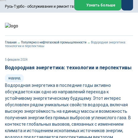
ООО «Русь-Турбо» занимается сервисом газовых и паровых
Узнать больше
Русь-Турбо - обслуживание и ремонт газовых паровых турбин
турбин, комплексным ремонтом, восстановлением,
техническим обслуживанием оборудования ТЭС,
зарубежных поршневых машин и компрессоров, которые
работают на нефтегазовых, нефтехимических,
металлургических и других предприятиях.
https://russturbo.ru/
Реклама. ООО «Русь-Турбо», ИНН 7802588950
Главная
→
Популярно о нефтегазовой промышленности
→
Водородная энергетика:
erid: F7NfYUJCUneVdwPs4znf
технологии и перспективы
Перейти на сайт
Закрыть
5 февраля 2024
Водородная энергетика: технологии и перспективы
водород
Водородная энергетика в последние годы активно
обсуждается как одно из направлений перехода к
устойчивому энергетическому будущему. Этот интерес
обусловлен рядом уникальных свойств водорода, включая
высокую энергоёмкость на единицу массы и возможность
получения энергии без прямых выбросов углекислого газа. В
контексте глобальных вызовов, связанных с изменением
климата и истощением ископаемых источников энергии,
водород представляется перспективным вектором