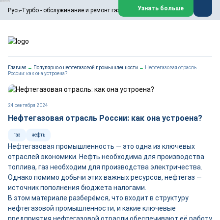
ООО «Русь-Турбо» занимается сервисом газовых и паровых
Узнать больше
Русь-Турбо - обслуживание и ремонт газовых паровых турбин
турбин, комплексным ремонтом, восстановлением,
техническим обслуживанием оборудования ТЭС,
зарубежных поршневых машин и компрессоров, которые
работают на нефтегазовых, нефтехимических,
металлургических и других предприятиях.
https://russturbo.ru/
Реклама. ООО «Русь-Турбо», ИНН 7802588950
Главная
→
Популярно о нефтегазовой промышленности
→
Нефтегазовая отрасль
erid: F7NfYUJCUneVdwPs4znf
России: как она устроена?
Перейти на сайт
Закрыть
24 сентября 2024
Нефтегазовая отрасль России: как она устроена?
газ
нефть
Нефтегазовая промышленность — это одна из ключевых
отраслей экономики. Нефть необходима для производства
топлива, газ необходим для производства электричества.
Однако помимо добычи этих важных ресурсов, нефтегаз —
источник пополнения бюджета налогами.
В этом материале разберёмся, что входит в структуру
нефтегазовой промышленности, и какие ключевые
предприятия нефтегазовой отрасли обеспечивают её работу