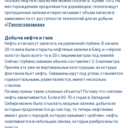
сколько нефти и газа из них можно получить. Кроме того, на
месторождениях продолжается доразведка: геологи ищут
пропущенные залежи и пересчитывают объём запасов в
зависимости от доступности технологий для их добычи.
Добыча нефти и газа
Нефть и газ могут залегать на различной глубине. В начале
20-го века были открыты нефтяные залежи в Баку, и «чёрное
золото» было всего-то в 20 с лишним метрах под землёй.
Сейчас глубина скважин обычно составляет 2-3 километра.
Причём это уже не вертикальные конструкции, из которых
фонтаном бьёт нефть. Скважины идут под углом, становятся
горизонтальными, разветвляются, имеют несколько
стволов.
Почему нужны такие сложные объекты? Потому что «лёгкая»
нефть заканчивается. Если в 60-70-х годах в Западной
Сибири можно было отыскать мощные залежи, добыча из
которых продолжается до сих пор, то теперь нефтяники
имеют дело с породой, которую называют «рябчик»: нефть
скапливается в небольших линзах, которые разбросаны по
пласту.