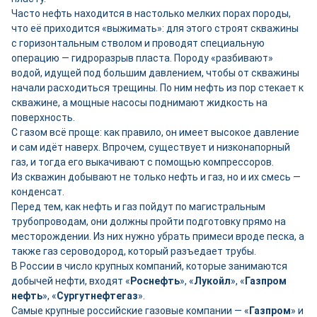
Часто нефть находится в настолько мелких порах породы,
что её приходится «выжимать»: для этого строят скважины
с горизонтальным стволом и проводят специальную
операцию — гидроразрыв пласта. Породу «разбивают»
водой, идущей под большим давлением, чтобы от скважины
начали расходиться трещины. По ним нефть из пор стекает к
скважине, а мощные насосы поднимают жидкость на
поверхность.
С газом всё проще: как правило, он имеет высокое давление
и сам идёт наверх. Впрочем, существует и низконапорный
газ, и тогда его выкачивают с помощью компрессоров.
Из скважин добывают не только нефть и газ, но и их смесь —
конденсат.
Перед тем, как нефть и газ пойдут по магистральным
трубопроводам, они должны пройти подготовку прямо на
месторождении. Из них нужно убрать примеси вроде песка, а
также газ сероводород, который разъедает трубы.
В России в число крупных компаний, которые занимаются
добычей нефти, входят «
Роснефть
», «
Лукойл
», «
Газпром
нефть
», «
Сургутнефтегаз
».
Самые крупные российские газовые компании — «
Газпром
» и