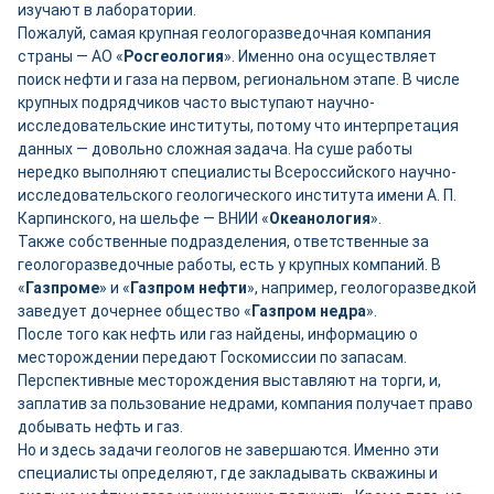
изучают в лаборатории.
Пожалуй, самая крупная геологоразведочная компания
страны — АО «
Росгеология
». Именно она осуществляет
поиск нефти и газа на первом, региональном этапе. В числе
крупных подрядчиков часто выступают научно-
исследовательские институты, потому что интерпретация
данных — довольно сложная задача. На суше работы
нередко выполняют специалисты Всероссийского научно-
исследовательского геологического института имени А. П.
Карпинского, на шельфе — ВНИИ «
Океанология
».
Также собственные подразделения, ответственные за
геологоразведочные работы, есть у крупных компаний. В
«
Газпроме
» и «
Газпром нефти
», например, геологоразведкой
заведует дочернее общество «
Газпром недра
».
После того как нефть или газ найдены, информацию о
месторождении передают Госкомиссии по запасам.
Перспективные месторождения выставляют на торги, и,
заплатив за пользование недрами, компания получает право
добывать нефть и газ.
Но и здесь задачи геологов не завершаются. Именно эти
специалисты определяют, где закладывать скважины и