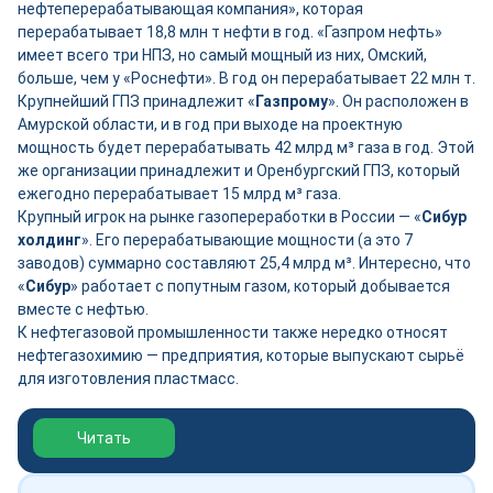
нефтеперерабатывающая компания», которая
перерабатывает 18,8 млн т нефти в год. «Газпром нефть»
имеет всего три НПЗ, но самый мощный из них, Омский,
больше, чем у «Роснефти». В год он перерабатывает 22 млн т.
Крупнейший ГПЗ принадлежит «
Газпрому
». Он расположен в
Амурской области, и в год при выходе на проектную
мощность будет перерабатывать 42 млрд м³ газа в год. Этой
же организации принадлежит и Оренбургский ГПЗ, который
ежегодно перерабатывает 15 млрд м³ газа.
Крупный игрок на рынке газопереработки в России — «
Сибур
холдинг
». Его перерабатывающие мощности (а это 7
заводов) суммарно составляют 25,4 млрд м³. Интересно, что
«
Сибур
» работает с попутным газом, который добывается
вместе с нефтью.
К нефтегазовой промышленности также нередко относят
нефтегазохимию — предприятия, которые выпускают сырьё
для изготовления пластмасс.
Обзор выставки Нефтегаз-2026
Читать