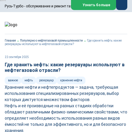
ООО «Русь-Турбо» занимается сервисом газовых и паровых
Узнать больше
Русь-Турбо - обслуживание и ремонт газовых паровых турбин
турбин, комплексным ремонтом, восстановлением,
техническим обслуживанием оборудования ТЭС,
зарубежных поршневых машин и компрессоров, которые
работают на нефтегазовых, нефтехимических,
металлургических и других предприятиях.
https://russturbo.ru/
Реклама. ООО «Русь-Турбо», ИНН 7802588950
Главная
→
Популярно о нефтегазовой промышленности
→
Где хранить нефть: какие
erid: F7NfYUJCUneVdwPs4znf
резервуары используют в нефтегазовой отрасли?
Перейти на сайт
Закрыть
22 сентября 2025
Где хранить нефть: какие резервуары используют в
нефтегазовой отрасли?
важное
нефть
резервуар
хранение нефти
Хранение нефти и нефтепродуктов — задача, требующая
использования специализированных резервуаров, выбор
которых диктуется множеством факторов.
Нефть и её производные на разных стадиях обработки
обладают различными физико-химическими свойствами, что
определяет необходимость использования разных видов
ёмкостей не только для эффективного, но и для безопасного
хранения.