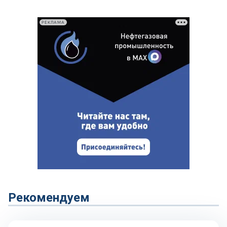
РЕКЛАМА
Рекомендуем
Репортаж