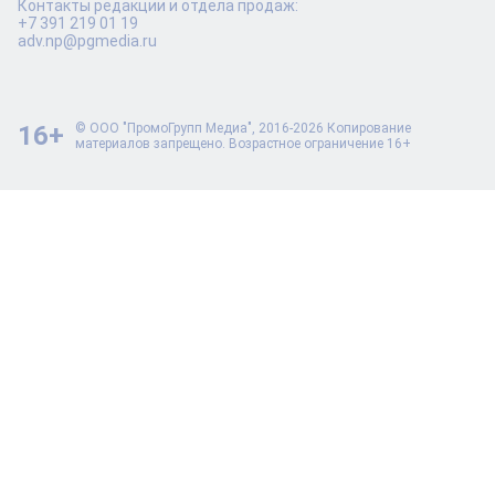
Контакты редакции и отдела продаж:
+7 391 219 01 19
adv.np@pgmedia.ru
16+
© ООО "ПромоГрупп Медиа", 2016-2026 Копирование
материалов запрещено. Возрастное ограничение 16+