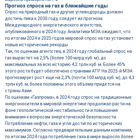
Прогноз спроса на газ в ближайшие годы
Спрос на природный газ и другие углеводороды должен
достичь пика к 2030 году, следует из прогноза
Международного энергетического агентства,
опубликованного в 2024 году. Аналитики МЭА ожидают, что
по итогам 2024 и 2025 годов мировой спрос на газ установит
новые исторические рекорды.
Так, по оценкам агентства, в 2024 году глобальный спрос на
газ вырастет на 2,5% (более 100 млрд куб. м), до
максимальных за всю историю 4,2 трлн куб. м. Более 45%
этого роста будет обеспечено странами АТР. На 2025-й МЭА
прогнозирует рост ещё на 2,3% (почти 100 млрд куб. м), до 4,3
трлн куб. м, более половины этого объёма придётся на
страны Азии.
По оценкам «Газпрома», в 2024 году спрос на традиционные
энергоносители в мировой энергетике продолжал расти на
фоне геополитической нестабильности и повышения
внимания к вопросам энергетической безопасности.
Потребление нефти, газа и угля достигло исторических
максимумов. Согласно предварительным данным компании,
по итогам 2024 года потребление газа в мире выросло более