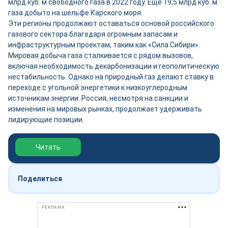
млрд куб. м свободного газа в 2022 году. Ещё 19,5 млрд куб. м
газа добыто на шельфе Карского моря.
Эти регионы продолжают оставаться основой российского
газового сектора благодаря огромным запасам и
инфраструктурным проектам, таким как «Сила Сибири».
Мировая добыча газа сталкивается с рядом вызовов,
включая необходимость декарбонизации и геополитическую
нестабильность. Однако на природный газ делают ставку в
переходе с угольной энергетики к низкоуглеродным
источникам энергии. Россия, несмотря на санкции и
изменения на мировых рынках, продолжает удерживать
лидирующие позиции.
Обзор выставки Нефтегаз-2026
Читать
Поделиться
РЕКЛАМА