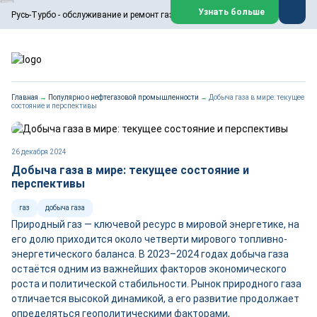
ООО «Русь-Турбо» занимается сервисом газовых и паровых
Узнать больше
Русь-Турбо - обслуживание и ремонт газовых паровых турбин
турбин, комплексным ремонтом, восстановлением,
техническим обслуживанием оборудования ТЭС,
зарубежных поршневых машин и компрессоров, которые
работают на нефтегазовых, нефтехимических,
металлургических и других предприятиях.
https://russturbo.ru/
Реклама. ООО «Русь-Турбо», ИНН 7802588950
Главная
→
Популярно о нефтегазовой промышленности
→
Добыча газа в мире: текущее
erid: F7NfYUJCUneVdwPs4znf
состояние и перспективы
Перейти на сайт
Закрыть
26 декабря 2024
Добыча газа в мире: текущее состояние и
перспективы
газ
добыча газа
Природный газ — ключевой ресурс в мировой энергетике, на
его долю приходится около четверти мирового топливно-
энергетического баланса. В 2023–2024 годах добыча газа
остаётся одним из важнейших факторов экономического
роста и политической стабильности. Рынок природного газа
отличается высокой динамикой, а его развитие продолжает
определяться геополитическими факторами,