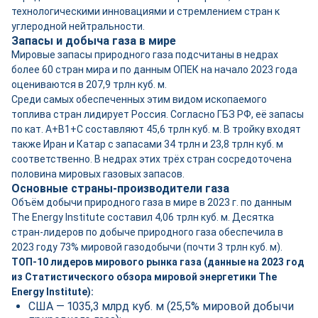
технологическими инновациями и стремлением стран к
углеродной нейтральности.
Запасы и добыча газа в мире
Мировые запасы природного газа подсчитаны в недрах
более 60 стран мира и по данным ОПЕК на начало 2023 года
оцениваются в 207,9 трлн куб. м.
Среди самых обеспеченных этим видом ископаемого
топлива стран лидирует Россия. Согласно ГБЗ РФ, её запасы
по кат. А+В1+С составляют 45,6 трлн куб. м. В тройку входят
также Иран и Катар с запасами 34 трлн и 23,8 трлн куб. м
соответственно. В недрах этих трёх стран сосредоточена
половина мировых газовых запасов.
Основные страны-производители газа
Объём добычи природного газа в мире в 2023 г. по данным
The Energy Institute составил 4,06 трлн куб. м. Десятка
стран-лидеров по добыче природного газа обеспечила в
2023 году 73% мировой газодобычи (почти 3 трлн куб. м).
ТОП-10 лидеров мирового рынка газа (данные на 2023 год
из Статистического обзора мировой энергетики The
Energy Institute):
США — 1035,3 млрд куб. м (25,5% мировой добычи