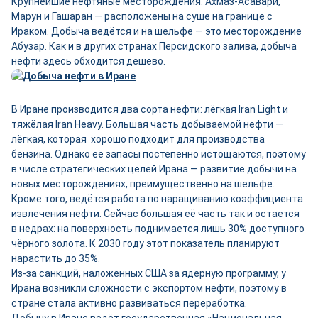
Крупнейшие нефтяные месторождения: Ахмаз-Асавари,
Марун и Гашаран — расположены на суше на границе с
Ираком. Добыча ведётся и на шельфе — это месторождение
Абузар. Как и в других странах Персидского залива, добыча
нефти здесь обходится дешёво.
В Иране производится два сорта нефти: лёгкая Iran Light и
тяжёлая Iran Heavy. Большая часть добываемой нефти —
лёгкая, которая хорошо подходит для производства
бензина. Однако её запасы постепенно истощаются, поэтому
в числе стратегических целей Ирана — развитие добычи на
новых месторождениях, преимущественно на шельфе.
Кроме того, ведётся работа по наращиванию коэффициента
извлечения нефти. Сейчас большая её часть так и остается
в недрах: на поверхность поднимается лишь 30% доступного
чёрного золота. К 2030 году этот показатель планируют
нарастить до 35%.
Из-за санкций, наложенных США за ядерную программу, у
Ирана возникли сложности с экспортом нефти, поэтому в
стране стала активно развиваться переработка.
Добычу в Иране ведёт государственная «Национальная