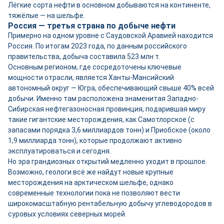
Лёгкие сорта нефти в основном добываются на континенте,
тяжёлые — на шельфе.
Россия — третья страна по добыче нефти
Примерно на одном уровне с Саудовской Аравией находится
Россия. По итогам 2023 года, по данным российского
правительства, добыча составила 523 млн т.
Основным регионом, где сосредоточены ключевые
мощности отрасли, является Ханты-Мансийский
автономный округ — Югра, обеспечивающий свыше 40% всей
добычи. Именно там расположена знаменитая Западно-
Сибирская нефтегазоносная провинция, подарившая миру
такие гигантские месторождения, как Самотлорское (с
запасами порядка 3,6 миллиардов тонн) и Приобское (около
1,9 миллиарда тонн), которые продолжают активно
эксплуатироваться и сегодня.
Но эра грандиозных открытий медленно уходит в прошлое.
Возможно, геологи всё же найдут новые крупные
месторождения на арктическом шельфе, однако
современные технологии пока не позволяют вести
широкомасштабную рентабельную добычу углеводородов в
суровых условиях северных морей.