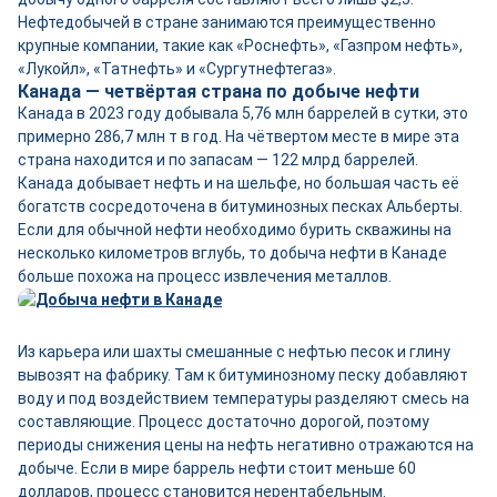
Нефтедобычей в стране занимаются преимущественно
крупные компании, такие как «Роснефть», «Газпром нефть»,
«Лукойл», «Татнефть» и «Сургутнефтегаз».
Канада — четвёртая страна по добыче нефти
Канада в 2023 году добывала 5,76 млн баррелей в сутки, это
примерно 286,7 млн т в год. На чётвертом месте в мире эта
страна находится и по запасам — 122 млрд баррелей.
Канада добывает нефть и на шельфе, но большая часть её
богатств сосредоточена в битуминозных песках Альберты.
Если для обычной нефти необходимо бурить скважины на
несколько километров вглубь, то добыча нефти в Канаде
больше похожа на процесс извлечения металлов.
Из карьера или шахты смешанные с нефтью песок и глину
вывозят на фабрику. Там к битуминозному песку добавляют
воду и под воздействием температуры разделяют смесь на
составляющие. Процесс достаточно дорогой, поэтому
периоды снижения цены на нефть негативно отражаются на
добыче. Если в мире баррель нефти стоит меньше 60
долларов, процесс становится нерентабельным.