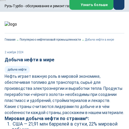
ООО «Русь-Турбо» занимается сервисом газовых и паровых
Узнать больше
Русь-Турбо - обслуживание и ремонт газовых паровых турбин
турбин, комплексным ремонтом, восстановлением,
техническим обслуживанием оборудования ТЭС,
зарубежных поршневых машин и компрессоров, которые
работают на нефтегазовых, нефтехимических,
металлургических и других предприятиях.
https://russturbo.ru/
Реклама. ООО «Русь-Турбо», ИНН 7802588950
Главная
→
Популярно о нефтегазовой промышленности
→
Добыча нефти в мире
erid: F7NfYUJCUneVdwPs4znf
Перейти на сайт
Закрыть
2 ноября 2024
Добыча нефти в мире
добыча нефти
Нефть играет важную роль в мировой экономике,
обеспечивая топливо для транспорта, сырьё для
производства электроэнергии и выработки тепла. Продукты
переработки «чёрного золота» необходимы при создании
пластмасс и удобрений, стройматериалов и лекарств.
Какие страны считаются лидерами по добыче и в чём
особенности каждой страны, расскажем в нашем материале.
Мировая добыча нефти по странам*:
США — 21,91 млн баррелей в сутки, 22% мировой