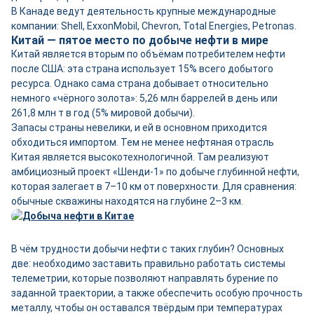
В Канаде ведут деятельность крупные международные
компании: Shell, ExxonMobil, Chevron, Total Energies, Petronas.
Китай — пятое место по добыче нефти в мире
Китай является вторым по объёмам потребителем нефти
после США: эта страна использует 15% всего добытого
ресурса. Однако сама страна добывает относительно
немного «чёрного золота»: 5,26 млн баррелей в день или
261,8 млн т в год (5% мировой добычи).
Запасы страны невелики, и ей в основном приходится
обходиться импортом. Тем не менее нефтяная отрасль
Китая является высокотехнологичной. Там реализуют
амбициозный проект «Шенди-1» по добыче глубинной нефти,
которая залегает в 7–10 км от поверхности. Для сравнения:
обычные скважины находятся на глубине 2–3 км.
В чём трудности добычи нефти с таких глубин? Основных
две: необходимо заставить правильно работать системы
телеметрии, которые позволяют направлять бурение по
заданной траектории, а также обеспечить особую прочность
металлу, чтобы он оставался твёрдым при температурах