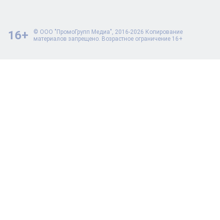
16+
© ООО "ПромоГрупп Медиа", 2016-2026 Копирование
материалов запрещено. Возрастное ограничение 16+