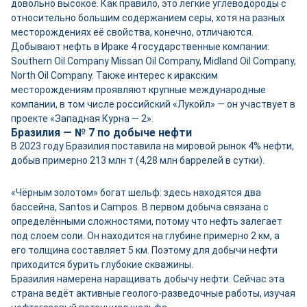
довольно высокое. Как правило, это лёгкие углеводороды с
относительно большим содержанием серы, хотя на разных
месторождениях её свойства, конечно, отличаются.
Добывают нефть в Ираке 4 государственные компании:
Southern Oil Company Missan Oil Company, Midland Oil Company,
North Oil Company. Также интерес к иракским
месторождениям проявляют крупные международные
компании, в том числе российский «Лукойл» — он участвует в
проекте «Западная Курна — 2».
Бразилия — № 7 по добыче нефти
В 2023 году Бразилия поставила на мировой рынок 4% нефти,
добыв примерно 213 млн т (4,28 млн баррелей в сутки).
«Чёрным золотом» богат шельф: здесь находятся два
бассейна, Santos и Campos. В первом добыча связана с
определёнными сложностями, потому что нефть залегает
под слоем соли. Он находится на глубине примерно 2 км, а
его толщина составляет 5 км. Поэтому для добычи нефти
приходится бурить глубокие скважины.
Бразилия намерена наращивать добычу нефти. Сейчас эта
страна ведёт активные геолого-разведочные работы, изучая