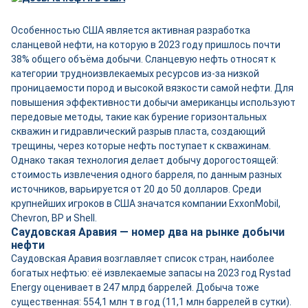
Особенностью США является активная разработка
сланцевой нефти, на которую в 2023 году пришлось почти
38% общего объёма добычи. Сланцевую нефть относят к
категории трудноизвлекаемых ресурсов из-за низкой
проницаемости пород и высокой вязкости самой нефти. Для
повышения эффективности добычи американцы используют
передовые методы, такие как бурение горизонтальных
скважин и гидравлический разрыв пласта, создающий
трещины, через которые нефть поступает к скважинам.
Однако такая технология делает добычу дорогостоящей:
стоимость извлечения одного барреля, по данным разных
источников, варьируется от 20 до 50 долларов. Среди
крупнейших игроков в США значатся компании ExxonMobil,
Chevron, BP и Shell.
Саудовская Аравия — номер два на рынке добычи
нефти
Саудовская Аравия возглавляет список стран, наиболее
богатых нефтью: её извлекаемые запасы на 2023 год Rystad
Energy оценивает в 247 млрд баррелей. Добыча тоже
существенная: 554,1 млн т в год (11,1 млн баррелей в сутки).