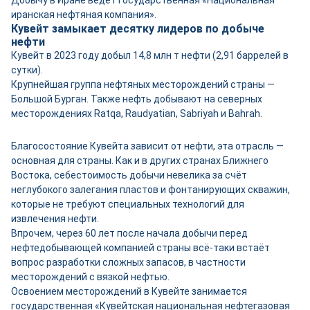
иранская нефтяная компания».
Кувейт замыкает десятку лидеров по добыче
нефти
Кувейт в 2023 году добыл 14,8 млн т нефти (2,91 баррелей в
сутки).
Крупнейшая группа нефтяных месторождений страны —
Большой Бурган. Также нефть добывают на северных
месторождениях Ratqa, Raudyatian, Sabriyah и Bahrah.
Благосостояние Кувейта зависит от нефти, эта отрасль —
основная для страны. Как и в других странах Ближнего
Востока, себестоимость добычи невелика за счёт
неглубокого залегания пластов и фонтанирующих скважин,
которые не требуют специальных технологий для
извлечения нефти.
Впрочем, через 60 лет после начала добычи перед
нефтедобывающей компанией страны всё-таки встаёт
вопрос разработки сложных запасов, в частности
месторождений с вязкой нефтью.
Освоением месторождений в Кувейте занимается
государственная «Кувейтская национальная нефтегазовая