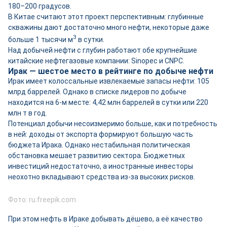
180–200 градусов.
В Китае считают этот проект перспективным: глубинные
скважины дают достаточно много нефти, некоторые даже
3
больше 1 тысячи м
в сутки.
Над добычей нефти с глубин работают обе крупнейшие
китайские нефтегазовые компании: Sinopec и CNPC.
Ирак — шестое место в рейтинге по добыче нефти
Ирак имеет колоссальные извлекаемые запасы нефти: 105
млрд баррелей. Однако в списке лидеров по добыче
находится на 6-м месте: 4,42 млн баррелей в сутки или 220
млн т в год.
Потенциал добычи несоизмеримо больше, как и потребность
в ней: доходы от экспорта формируют большую часть
бюджета Ирака. Однако нестабильная политическая
обстановка мешает развитию сектора. Бюджетных
инвестиций недостаточно, а иностранные инвесторы
неохотно вкладывают средства из-за высоких рисков.
Фото: ru.freepik.com
При этом нефть в Ираке добывать дёшево, а её качество