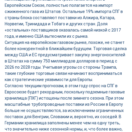
Европейском Союзе, полностью полагается на импорт
сжиженного газа из Штатов. Остальные 19% импорта СПГ в
страны блока составляют поставки из Алжира, Катара,
Норвегии, Тринидада и Тобаго и других стран. Доля
«остальных» поставщиков оказалась самой низкой с 2017
года, и именно США вытеснили их с рынка.
Ситуация на европейском газовом рынке, похоже, не станет
более конкурентной в ближайшем будущем. Торговая сделка
между США и ЕС предусматривает закупку энергоносителей
в Штатах на сумму 750 миллиардов долларов в период с
2026 по 2028 годы. Учитывая угрозы со стороны Трампа,
такие глубокие торговые связи начинают восприниматься
как стратегические уязвимости для Европы.
Согласно текущим прогнозам, в этом году спрос на СПГ в
Евросоюзе будет рекордным, поскольку подземные газовые
хранилища (ПХГ) истощены после зимнего сезона. При этом
масштабные трубопроводные поставки из России в Европу
больше не осуществляются, за исключением ограниченных
поставок для Венгрии, Словакии и, вероятно, их соседей. В
Германии хранилища заполнены менее чем на одну треть,
что значительно ниже сезонной нормы, и, что более важно,