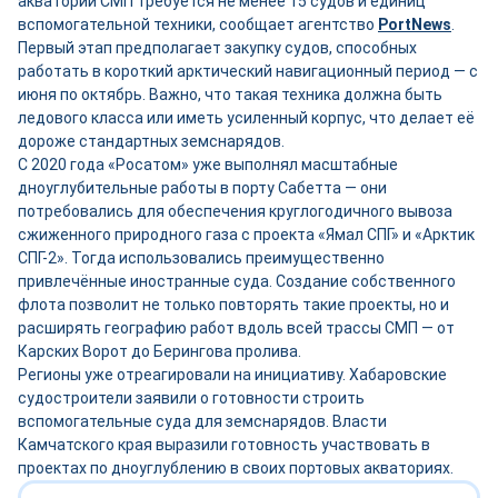
акватории СМП требуется не менее 15 судов и единиц
вспомогательной техники, сообщает агентство
PortNews
.
Первый этап предполагает закупку судов, способных
работать в короткий арктический навигационный период — с
июня по октябрь. Важно, что такая техника должна быть
ледового класса или иметь усиленный корпус, что делает её
дороже стандартных земснарядов.
С 2020 года «Росатом» уже выполнял масштабные
дноуглубительные работы в порту Сабетта — они
потребовались для обеспечения круглогодичного вывоза
сжиженного природного газа с проекта «Ямал СПГ» и «Арктик
СПГ-2». Тогда использовались преимущественно
привлечённые иностранные суда. Создание собственного
флота позволит не только повторять такие проекты, но и
расширять географию работ вдоль всей трассы СМП — от
Карских Ворот до Берингова пролива.
Регионы уже отреагировали на инициативу. Хабаровские
судостроители заявили о готовности строить
вспомогательные суда для земснарядов. Власти
Камчатского края выразили готовность участвовать в
проектах по дноуглублению в своих портовых акваториях.