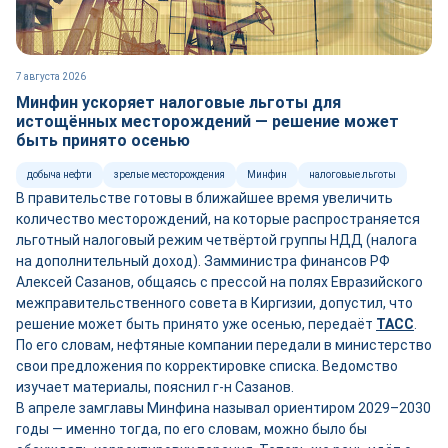
7 августа 2026
Минфин ускоряет налоговые льготы для
истощённых месторождений — решение может
быть принято осенью
добыча нефти
зрелые месторождения
Минфин
налоговые льготы
В правительстве готовы в ближайшее время увеличить
количество месторождений, на которые распространяется
льготный налоговый режим четвёртой группы НДД (налога
на дополнительный доход). Замминистра финансов РФ
Алексей Сазанов, общаясь с прессой на полях Евразийского
межправительственного совета в Киргизии, допустил, что
решение может быть принято уже осенью, передаёт
ТАСС
.
По его словам, нефтяные компании передали в министерство
свои предложения по корректировке списка. Ведомство
изучает материалы, пояснил г-н Сазанов.
В апреле замглавы Минфина называл ориентиром 2029–2030
годы — именно тогда, по его словам, можно было бы