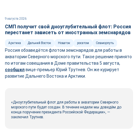
9 августа 2026
СМП получит свой дноуглубительный флот: Россия
перестанет зависеть от иностранных земснарядов
Арктика
Дальний Восток
Новатэк
росатом
Севморпуть
Россия обзаведётся флотом земснарядов для работы в
акватории Северного морского пути. Такое решение принято
по итогам совещания в Доме правительства 5 августа,
сооб
щ
ил
вице-премьер Юрий Трутнев. Он же курирует
развитие Дальнего Востока и Арктики.
«Дноуглубительный флот для работы в акватории Северного
морского пути будет создан. В течение недели мы доведём до
конца поручение президента Российской Федерации», —
заключил Трутнев.