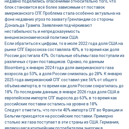
недавно поделились опасениями относительно того, что
блок становится всё более зависимым от поставок
американского СПГ. Проблема стала особенно актуальна на
фоне недавних угроз по захвату Гренландии со стороны
Дональда Трампа. Заявления подчёркивают
нестабильность и непредсказуемость
внешнеэкономической политики США.
Если обратиться к цифрам, то в июле 2022 года доля США на
рынке СПГ Евросоюза составляла 40%, в то время как доля
России достигала 47%. Остальные объёмы газа поступали из
различных стран-поставщиков. Однако, по данным
Bloomberg, к январю 2024 года доля американского газа
возросла до 53%, а доля России снизилась до 28%. К январю
2025 года американский СПГ составил уже 56% от общего
объёма импорта, в то время как доля России сократилась до
18%. По последним данным, в январе 2026 года доля США в
европейском импорте СПГ выросла до 63%, в то время как
российские поставки остались на уровне в 18%.
Следует отметить, что почти 40% импорта СПГ во Франции и
Бельгии приходятся на российские поставки. Примерно
столько же газа поступает в эти страны из США. Германия,
являющаяся крупнейшим потребителем энергии в