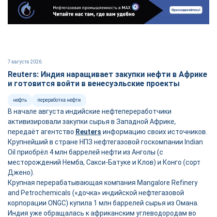
7 августа 2026
Reuters: Индия наращивает закупки нефти в Африке
и готовится войти в венесуэльские проекты
нефть
переработка нефти
В начале августа индийские нефтепереработчики
активизировали закупки сырья в Западной Африке,
передаёт агентство
Reuters
информацию своих источников.
Крупнейший в стране НПЗ нефтегазовой госкомпании Indian
Oil приобрёл 4 млн баррелей нефти из Анголы (с
месторождений Немба, Сакси-Батуке и Клов) и Конго (сорт
Джено).
Крупная перерабатывающая компания Mangalore Refinery
and Petrochemicals («дочка» индийской нефтегазовой
корпорации ONGC) купила 1 млн баррелей сырья из Омана.
Индия уже обращалась к африканским углеводородам во