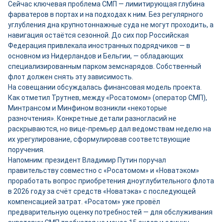
Сейчас ключевая проблема СМП — лимитирующая глубина
фарватеров в портах и на подходах к ним. Без регулярного
углубления дна крупнотоннажные суда не могут проходить, а
навигация остаётся сезонной. До сих пор Российская
Федерация привлекала иностранных подрядчиков — в
основном из Нидерландов и Бельгии, — обладающих
специализированным парком земснарядов. Собственный
флот должен снять эту зависимость.
На совещании обсуждалась финансовая модель проекта.
Как отметил Трутнев, между «Росатомом» (оператор СМП),
Минтрансом и Минфином возникли «некоторые
разночтения». Конкретные детали разногласий не
раскрываются, но вице-премьер дал ведомствам неделю на
их урегулирование, сформулировав соответствующие
поручения.
Напомним: президент Владимир Путин поручал
правительству совместно с «Росатомом» и «Новатэком»
проработать вопрос приобретения дноуглубительного флота
в 2026 году за счёт средств «Новатэка» с последующей
компенсацией затрат. «Росатом» уже провёл
предварительную оценку потребностей — для обслуживания