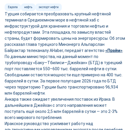
Европа
нефть
экспорт нефти
Турция собирается преобразовать крупный нефтяной
терминал в Средиземном море в нефтяной хаб с
инфраструктурой для хранения и торговли нефтью и
нефтепродуктами. Эта площадка, по замыслу властей
страны, будет формировать цены на энергоресурсы. Об этом
рассказал глава турецкого Минэнерго Альпарслан
Байрактар телеканалу AHaber, передаёт агентство
«Прайм»
.
По данным министерства, на данный момент по
трубопроводу «Баку—Тбилиси—Джейхан» (БТД) в турецкий
порт поставляется 550–600 тыс. баррелей нефти в сутки.
Свободными остаются мощности ещ
е
примерно на 400 тыс.
баррелей в сутки. За первое полугодие 2026 года по БТД
через территорию Турции было транспортировано 96,934
млн баррелей нефти.
Анкара также ожидает увеличения поставок из Ирака. В
дальнейшем в Джейхан с этого направления может
поступать ещё около 2,5 млн баррелей в сутки — это 2-3%
всего мирового потребления.
Иракское руководство усиливает работу над
альтернативными направлениями экспорта после перебоев