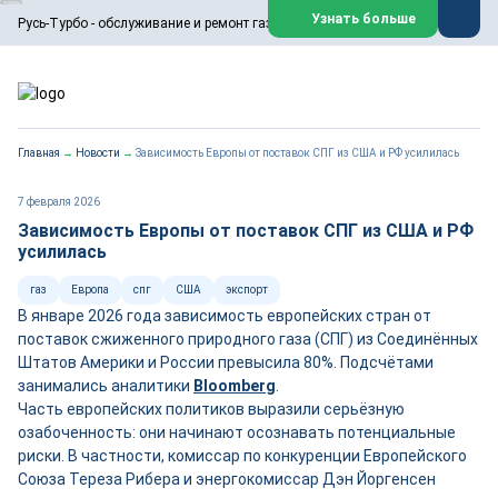
ООО «Русь-Турбо» занимается сервисом газовых и паровых
Узнать больше
Русь-Турбо - обслуживание и ремонт газовых паровых турбин
турбин, комплексным ремонтом, восстановлением,
техническим обслуживанием оборудования ТЭС,
зарубежных поршневых машин и компрессоров, которые
работают на нефтегазовых, нефтехимических,
металлургических и других предприятиях.
https://russturbo.ru/
Реклама. ООО «Русь-Турбо», ИНН 7802588950
Главная
→
Новости
→
Зависимость Европы от поставок СПГ из США и РФ усилилась
erid: F7NfYUJCUneVdwPs4znf
Перейти на сайт
Закрыть
7 февраля 2026
Зависимость Европы от поставок СПГ из США и РФ
усилилась
газ
Европа
спг
США
экспорт
В январе 2026 года зависимость европейских стран от
поставок сжиженного природного газа (СПГ) из Соединённых
Штатов Америки и России превысила 80%. Подсчётами
занимались аналитики
Bloom
b
erg
.
Часть европейских политиков выразили серьёзную
озабоченность: они начинают осознавать потенциальные
риски. В частности, комиссар по конкуренции Европейского
Союза Тереза Рибера и энергокомиссар Дэн Йоргенсен