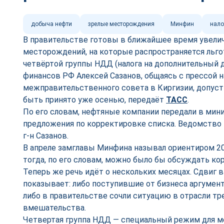
добыча нефти
зрелые месторождения
Минфин
нало
В правительстве готовы в ближайшее время увели
месторождений, на которые распространяется льг
четвёртой группы НДД (налога на дополнительный 
финансов РФ Алексей Сазанов, общаясь с прессой н
межправительственного совета в Киргизии, допуст
быть принято уже осенью, передаёт
ТАСС
.
По его словам, нефтяные компании передали в мин
предложения по корректировке списка. Ведомство 
г-н Сазанов.
В апреле замглавы Минфина называл ориентиром 2
тогда, по его словам, можно было бы обсуждать ко
Теперь же речь идёт о нескольких месяцах. Сдвиг 
показывает: либо поступившие от бизнеса аргумен
либо в правительстве сочли ситуацию в отрасли т
вмешательства.
Четвертая группа НДД — специальный режим для 