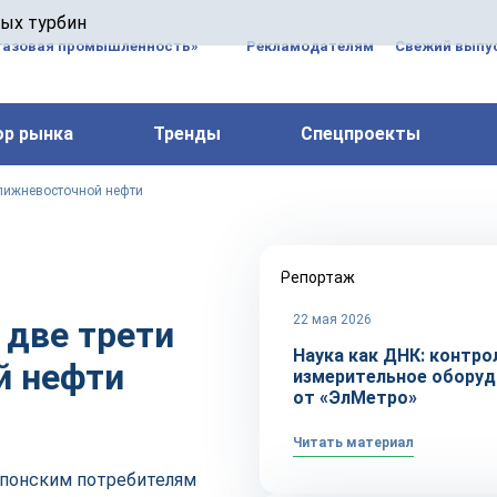
 паровых турбин, комплексным ремонтом, восстановлени
вых турбин
 компрессоров, которые работают на нефтегазовых, неф
газовая промышленность»
Рекламодателям
Свежий выпус
ор рынка
Тренды
Спецпроекты
ближневосточной нефти
Репортаж
22 мая 2026
 две трети
Наука как ДНК: контро
й нефти
измерительное оборуд
от «ЭлМетро»
Читать материал
японским потребителям