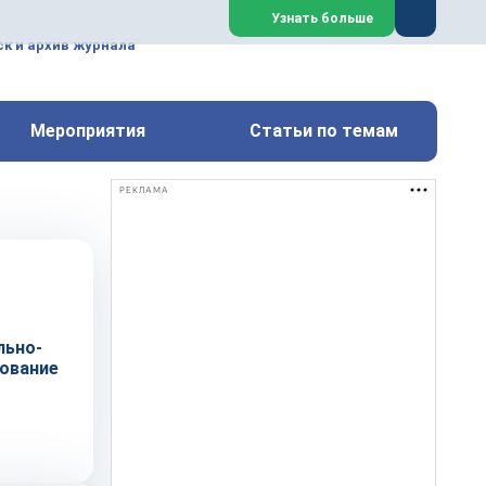
ем, техническим обслуживанием
Узнать больше
техимических, металлургических
к и архив журнала
Перейти на сайт
Закрыть
Мероприятия
Статьи по темам
РЕКЛАМА
льно-
ование