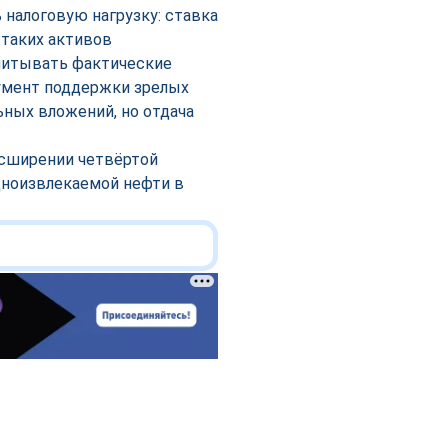
 налоговую нагрузку: ставка
 таких активов
учитывать фактические
румент поддержки зрелых
ьных вложений, но отдача
асширении четвёртой
дноизвлекаемой нефти в