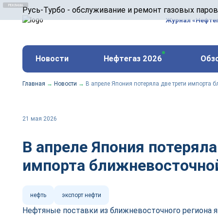
ООО «Русь-Турбо» занимается сервисом газовых и
Русь-Турбо - обслуживание и ремонт газовых паро
оборудования ТЭС, зарубежных поршневых машин и
Журнал «Нефте
и других предприятиях.
https://russturbo.ru/
Реклама. ООО «Русь-Турбо», ИНН 7802588950
Новости
Нефтегаз 2026
Обз
erid: F7NfYUJCUneVdwPs4znf
Главная
→
Новости
→
В апреле Япония потеряла две трети импорта 
21 мая 2026
В апреле Япония потеряла
импорта ближневосточно
нефть
экспорт нефти
Нефтяные поставки из ближневосточного региона 