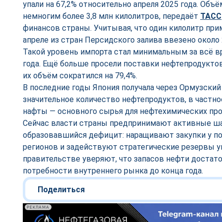
упали на 67,2% относительно апреля 2025 года. Объ
немногим более 3,8 млн килолитров, передаёт
ТАСС
финансов страны. Учитывая, что один килолитр прим
апреле из стран Персидского залива ввезено около 
Такой уровень импорта стал минимальным за всё в
года. Ещё больше просели поставки нефтепродуктов 
их объём сократился на 79,4%.
В последние годы Япония получала через Ормузский
значительное количество нефтепродуктов, в частно
нафты — основного сырья для нефтехимических пр
Сейчас власти страны предпринимают активные ша
образовавшийся дефицит: наращивают закупки у п
регионов и задействуют стратегические резервы у
правительстве уверяют, что запасов нефти достато
потребности внутреннего рынка до конца года.
Поделиться
РЕКЛАМА