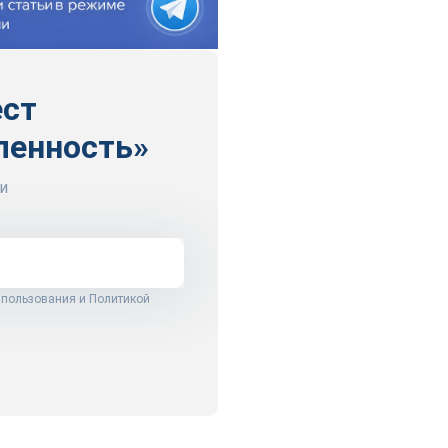
ест
ленность»
и
 пользования
и
Политикой