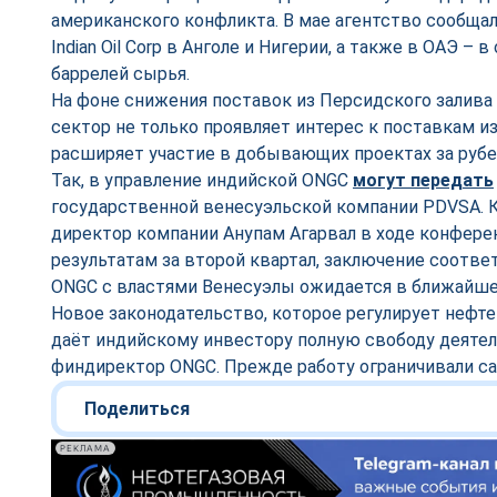
американского конфликта. В мае агентство сообщал
Indian Oil Corp в Анголе и Нигерии, а также в ОАЭ –
баррелей сырья.
На фоне снижения поставок из Персидского залива
сектор не только проявляет интерес к поставкам из
расширяет участие в добывающих проектах за руб
Так, в управление индийской ONGC
могут передать
государственной венесуэльской компании PDVSA. 
директор компании Анупам Агарвал в ходе конфер
результатам за второй квартал, заключение соотв
ONGC с властями Венесуэлы ожидается в ближайшее
Новое законодательство, которое регулирует нефте
даёт индийскому инвестору полную свободу деятел
финдиректор ONGC. Прежде работу ограничивали с
Поделиться
РЕКЛАМА