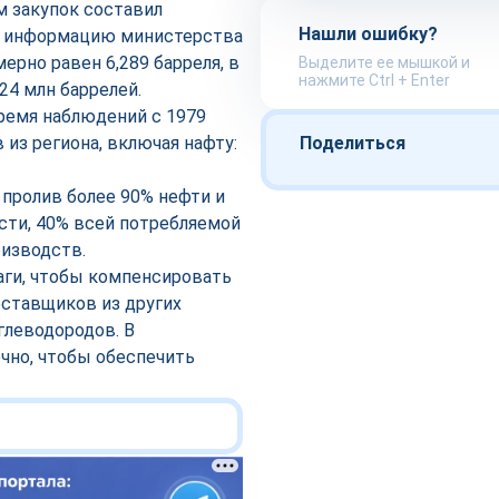
ём закупок составил
Нашли ошибку?
информацию министерства
ерно равен 6,289 барреля, в
Выделите ее мышкой и
нажмите Ctrl + Enter
24 млн баррелей.
ремя наблюдений с 1979
из региона, включая нафту:
Поделиться
 пролив более 90% нефти и
сти, 40% всей потребляемой
оизводств.
ги, чтобы компенсировать
оставщиков из других
глеводородов. В
чно, чтобы обеспечить