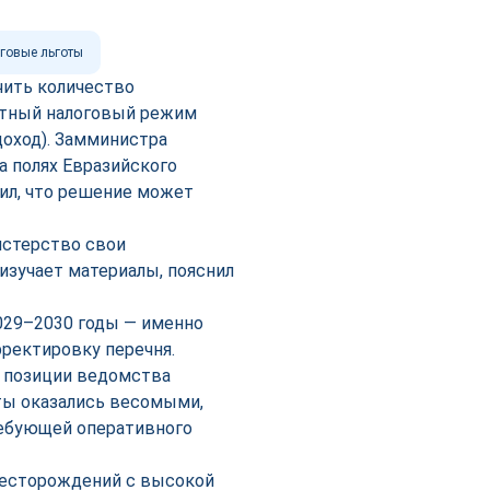
говые льготы
чить количество
отный налоговый режим
доход). Замминистра
а полях Евразийского
ил, что решение может
истерство свои
изучает материалы, пояснил
029–2030 годы — именно
рректировку перечня.
в позиции ведомства
ты оказались весомыми,
ребующей оперативного
месторождений с высокой