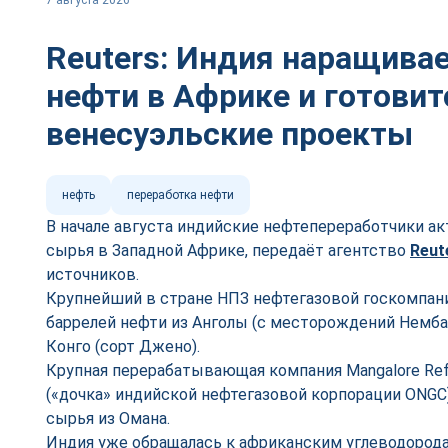
7 августа 2026
Reuters: Индия наращивае
нефти в Африке и готовит
венесуэльские проекты
нефть
переработка нефти
В начале августа индийские нефтепереработчики а
сырья в Западной Африке, передаёт агентство
Reut
источников.
Крупнейший в стране НПЗ нефтегазовой госкомпании 
баррелей нефти из Анголы (с месторождений Немба,
Конго (сорт Джено).
Крупная перерабатывающая компания Mangalore Refin
(«дочка» индийской нефтегазовой корпорации ONGC)
сырья из Омана.
Индия уже обращалась к африканским углеводорода