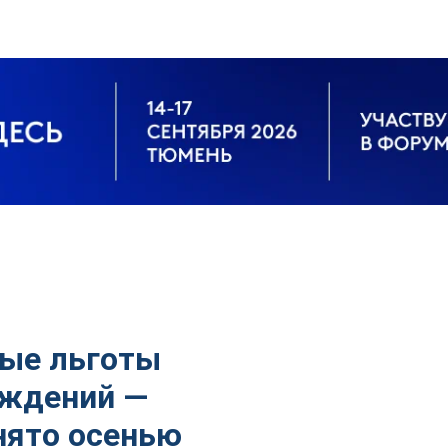
вые льготы
ождений —
нято осенью