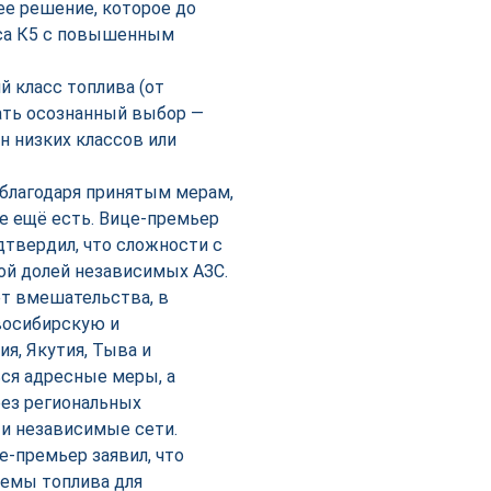
е решение, которое до
сса К5 с повышенным
й класс топлива (от
лать осознанный выбор —
н низких классов или
благодаря принятым мерам,
е ещё есть. Вице-премьер
дтвердил, что сложности с
ой долей независимых АЗС.
ет вмешательства, в
восибирскую и
я, Якутия, Тыва и
ься адресные меры, а
рез региональных
и независимые сети.
е-премьер заявил, что
емы топлива для