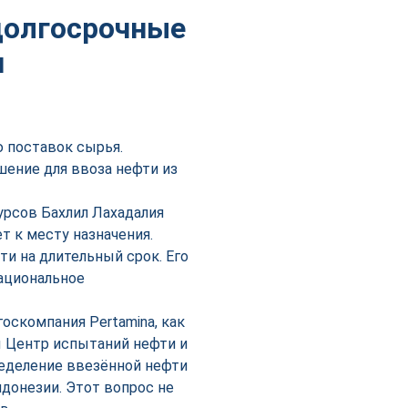
долгосрочные
и
 поставок сырья.
шение для ввоза нефти из
урсов Бахлил Лахадалия
т к месту назначения.
 на длительный срок. Его
ациональное
оскомпания Pertamina, как
ы Центр испытаний нефти и
ределение ввезённой нефти
донезии. Этот вопрос не