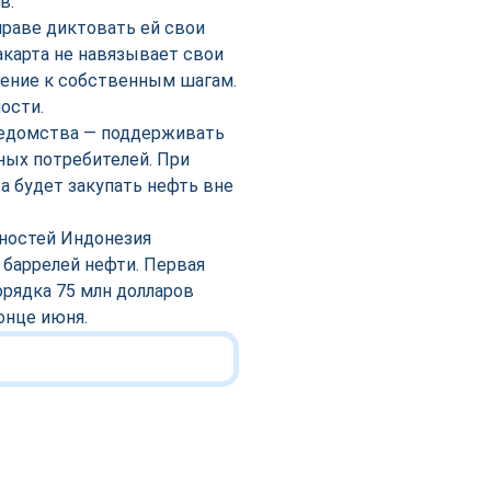
в.
праве диктовать ей свои
акарта не навязывает свои
жение к собственным шагам.
ости.
 ведомства — поддерживать
ных потребителей. При
 будет закупать нефть вне
нностей Индонезия
 баррелей нефти. Первая
орядка 75 млн долларов
онце июня.