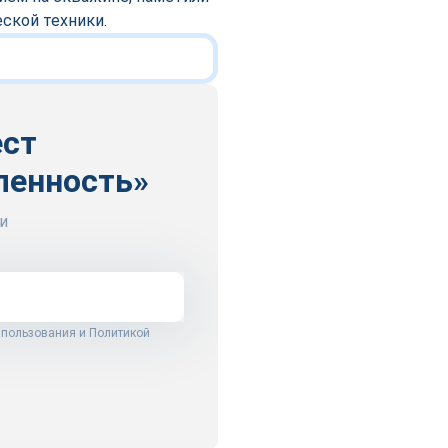
ской техники.
ест
ленность»
и
 пользования
и
Политикой