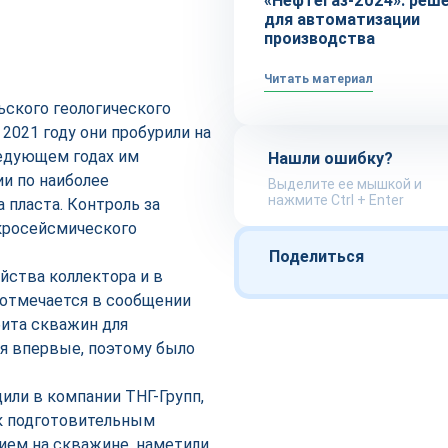
«Нефтегаз-2024»: реш
для автоматизации
производства
Читать материал
ского геологического
 2021 году они пробурили на
ледующем годах им
Нашли ошибку?
и по наиболее
Выделите ее мышкой и
нажмите Ctrl + Enter
пласта. Контроль за
кросейсмического
Поделиться
йства коллектора и в
 отмечается в сообщении
бита скважин для
я впервые, поэтому было
или в компании ТНГ-Групп,
 к подготовительным
ием на скважине, наметили