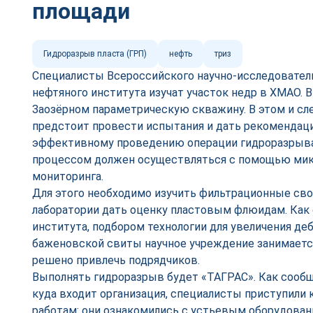
площади
Гидроразрыв пласта (ГРП)
нефть
триз
Специалисты Всероссийского научно-исследователь
нефтяного института изучат участок недр в ХМАО. В
Заозёрном параметрическую скважину. В этом и с
предстоит провести испытания и дать рекомендаци
эффективному проведению операции гидроразрыва 
процессом должен осуществляться с помощью ми
мониторинга.
Для этого необходимо изучить фильтрационные сво
лаборатории дать оценку пластовым флюидам. Как
института, подбором технологии для увеличения де
баженовской свиты научное учреждение занимаетс
решено привлечь подрядчиков.
Выполнять гидроразрыв будет «ТАГРАС». Как сообщ
куда входит организация, специалисты приступили
работам: они ознакомились с устьевым оборудован