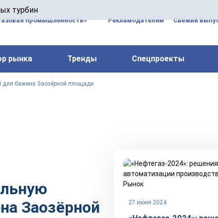
 паровых турбин, комплексным ремонтом, восстановлени
вых турбин
 компрессоров, которые работают на нефтегазовых, неф
газовая промышленность»
Рекламодателям
Свежий выпус
ор рынка
Тренды
Спецпроекты
П для бажена Заозёрной площади
альную
Рынок
на Заозёрной
27 июня 2024