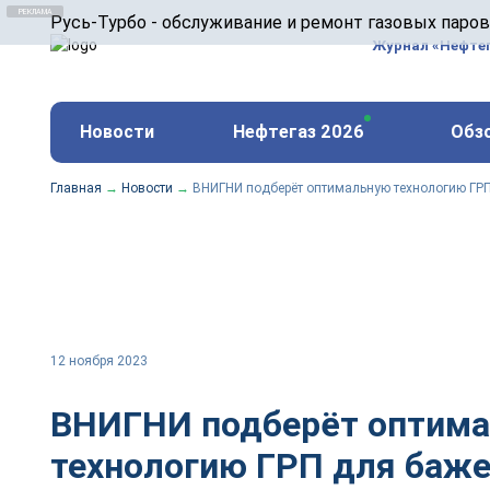
ООО «Русь-Турбо» занимается сервисом газовых и
Русь-Турбо - обслуживание и ремонт газовых паро
оборудования ТЭС, зарубежных поршневых машин и
Журнал «Нефте
и других предприятиях.
https://russturbo.ru/
Реклама. ООО «Русь-Турбо», ИНН 7802588950
Новости
Нефтегаз 2026
Обз
erid: F7NfYUJCUneVdwPs4znf
Главная
→
Новости
→
ВНИГНИ подберёт оптимальную технологию ГР
12 ноября 2023
ВНИГНИ подберёт оптим
технологию ГРП для баже